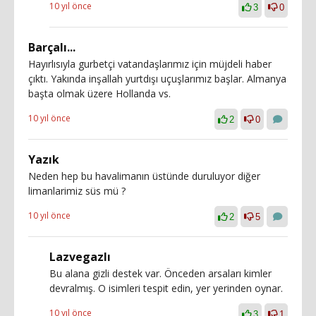
10 yıl önce
3
0
Barçalı...
Hayırlısıyla gurbetçi vatandaşlarımız için müjdeli haber
çıktı. Yakında inşallah yurtdışı uçuşlarımız başlar. Almanya
başta olmak üzere Hollanda vs.
10 yıl önce
2
0
Yazık
Neden hep bu havalimanın üstünde duruluyor diğer
limanlarimiz süs mü ?
10 yıl önce
2
5
Lazvegazlı
Bu alana gizli destek var. Önceden arsaları kimler
devralmış. O isimleri tespit edin, yer yerinden oynar.
10 yıl önce
3
1