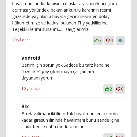
havalimanı hudut kapısının uluslar arası direk uçuşlara
açılması yönündeki bakanlar kurulu kararının resmi
gazetede yayınlanıp hayata geçirilmesinden dolayı
hükümetimize ve katkısı bulunan Thy yetkililerine
Teşekkürlerimi sunarım........saygılarımla
10 yıl önce
7
4
android
Benim için sorun yok.Sadece bu tarz kendine
"özellikle" pay çıkartmaya çalışanlara
dayanamıyorum.
10 yıl önce
2
0
Blx
Bu Havalimanı iki ilin ortak havalimani en az ordu
kadar giresun ilininde havalimani bunu sende içine
sindir bence daha mutlu olursun.