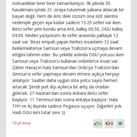
noksanlıklar birer birer tamamlanıyor. İlk yılında 55
havalimanı içinde 21. sıraya tutunmak yabana atılacak bir
başarı değil. Hem de AHL'deki sözüm ona slot sıkıntısı
nedeniyle geçen aya kadar sadece 15.25 seferi var iken.
ikinci sefer yeni kondu ama AHL kalkış 00.50, OGU kalkış
04.50. Neden yazıyorum; iki sefer arasında yaklaşık 12
saat var. Biraz empati yapan herkes insanların 12 saat
beklemektense Samsun veya Trabzon'a uçmaya devam
ettiğini tahmin eder. Bu şekilde aslında OGU yolcusu iken
Samsun veya Trabzon'u kullanan onbinlerce insan var.
Zaten Havaş'ın hala Samsun'dan Ordu'ya Trabzon'dan
Giresun'a sefer yapmaya devam etmesi açıkça herşeyi
anlatıyor. Saatler daha uygun olsa yolcu sayısı hemen
artacak. Şimdi yurt dışı açılınca bir artış da oradan
gelecek. 27 Haziran'dan sonra Ankara ikinci sefer
başlıyor. 11 Temmuz'dan sonra Antalya başlıyor. Hala
THY ve AJ dışında sadece Pegasus uçuyor. Diğerleri yok.
Hadi OGU kim tutar seni :))
10 yıl önce
5
0