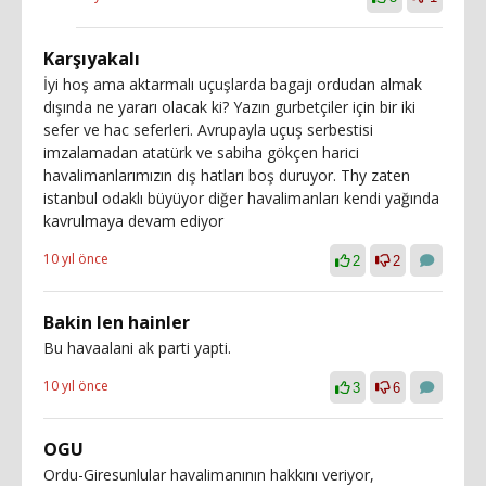
Karşıyakalı
İyi hoş ama aktarmalı uçuşlarda bagajı ordudan almak
dışında ne yararı olacak ki? Yazın gurbetçiler için bir iki
sefer ve hac seferleri. Avrupayla uçuş serbestisi
imzalamadan atatürk ve sabiha gökçen harici
havalimanlarımızın dış hatları boş duruyor. Thy zaten
istanbul odaklı büyüyor diğer havalimanları kendi yağında
kavrulmaya devam ediyor
10 yıl önce
2
2
Bakin len hainler
Bu havaalani ak parti yapti.
10 yıl önce
3
6
OGU
Ordu-Giresunlular havalimanının hakkını veriyor,