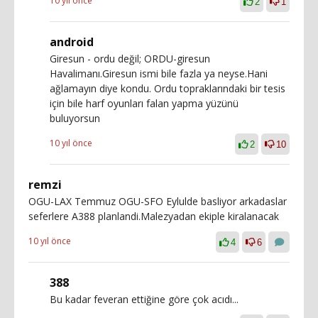
10 yıl önce
2
1
android
Giresun - ordu değil; ORDU-giresun
Havalimanı.Giresun ismi bile fazla ya neyse.Hani
ağlamayın diye kondu. Ordu topraklarındaki bir tesis
için bile harf oyunları falan yapma yüzünü
buluyorsun
10 yıl önce
2
10
remzi
OGU-LAX Temmuz OGU-SFO Eylulde basliyor arkadaslar
seferlere A388 planlandi.Malezyadan ekiple kiralanacak
10 yıl önce
4
6
388
Bu kadar feveran ettiğine göre çok acıdı...