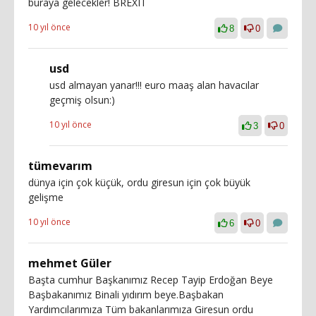
buraya gelecekler! BREXIT
10 yıl önce
8
0
usd
usd almayan yanar!!! euro maaş alan havacılar
geçmiş olsun:)
10 yıl önce
3
0
tümevarım
dünya için çok küçük, ordu giresun için çok büyük
gelişme
10 yıl önce
6
0
mehmet Güler
Başta cumhur Başkanımız Recep Tayip Erdoğan Beye
Başbakanımız Binali yıdırım beye.Başbakan
Yardımcılarımıza Tüm bakanlarımıza Giresun ordu