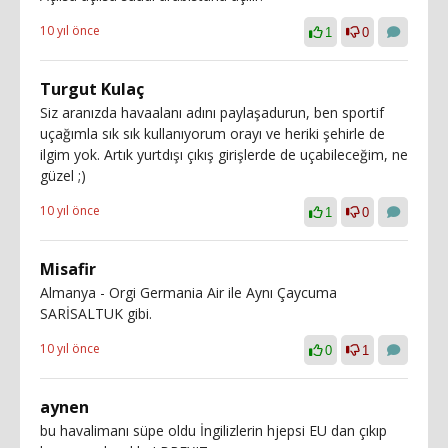
10 yıl önce
1
0
Turgut Kulaç
Siz aranızda havaalanı adını paylaşadurun, ben sportif
uçağımla sık sık kullanıyorum orayı ve heriki şehirle de
ilgim yok. Artık yurtdışı çıkış girişlerde de uçabileceğim, ne
güzel ;)
10 yıl önce
1
0
Misafir
Almanya - Orgi Germania Air ile Aynı Çaycuma
SARİSALTUK gibi.
10 yıl önce
0
1
aynen
bu havalimanı süpe oldu İngilizlerin hjepsi EU dan çıkıp