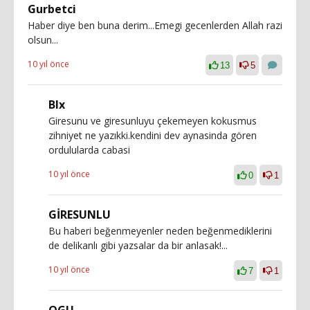
Gurbetci
Haber diye ben buna derim...Emegi gecenlerden Allah razi
olsun...
10 yıl önce
13
5
Blx
Giresunu ve giresunluyu çekemeyen kokusmus
zihniyet ne yazıkki.kendini dev aynasinda gören
ordulularda cabasi
10 yıl önce
0
1
GİRESUNLU
Bu haberi beğenmeyenler neden beğenmediklerini
de delikanlı gibi yazsalar da bir anlasak!...
10 yıl önce
7
1
OGU