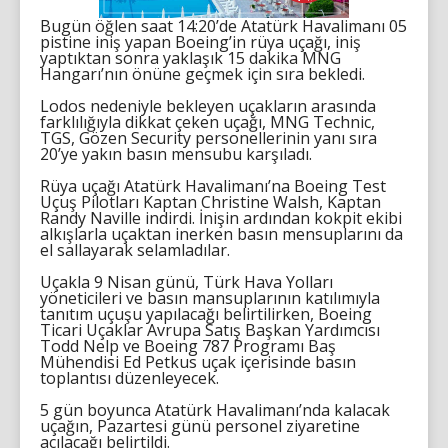
Bugün öğlen saat 14:20’de Atatürk Havalimanı 05
pistine iniş yapan Boeing’in rüya uçağı, iniş
yaptıktan sonra yaklaşık 15 dakika MNG
Hangarı’nın önüne geçmek için sıra bekledi.
Lodos nedeniyle bekleyen uçakların arasında
farklılığıyla dikkat çeken uçağı, MNG Technic,
TGS, Gözen Security personellerinin yanı sıra
20’ye yakın basın mensubu karşıladı.
Rüya uçağı Atatürk Havalimanı’na Boeing Test
Uçuş Pilotları Kaptan Christine Walsh, Kaptan
Randy Naville indirdi. İnişin ardından kokpit ekibi
alkışlarla uçaktan inerken basın mensuplarını da
el sallayarak selamladılar.
Uçakla 9 Nisan günü, Türk Hava Yolları
yöneticileri ve basın mansuplarının katılımıyla
tanıtım uçuşu yapılacağı belirtilirken, Boeing
Ticari Uçaklar Avrupa Satış Başkan Yardımcısı
Todd Nelp ve Boeing 787 Programı Baş
Mühendisi Ed Petkus uçak içerisinde basın
toplantısı düzenleyecek.
5 gün boyunca Atatürk Havalimanı’nda kalacak
uçağın, Pazartesi günü personel ziyaretine
açılacağı belirtildi.