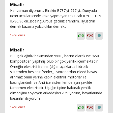
Misafir
Her zaman diyorum.. Birakin B787'yi..797 yi...Dunyada
ticari ucaklar icinde kaza yapmayan tek ucak ILYUSCHIN
IL-86,96'dir..Boeing,Airbus geciniz efendim...Ilyuschin
demek kazasiz yolculuklar demek...
14 yıl önce
0
0
Misafir
Bu uçak ağırlık bakımından %80 , hacim olarak ise %50
kompozitden yapılmış olup bir çok yenilik içermektedir.
Örneğin elektrikli frenler (diğer uçaklarda hidrolik
sistemden beslenir frenler), Motorlardan Bleed havası
alınmaz onun yerine kabin elektrikli motorlar ile
basınçlandırılır ve Anti-ice sistemleri de aynı şekilde
tamamen elektrikidir. Uçağın tipine bakarak yenilik
olmadığını söyleyen arkadaşları kutluyorum, hayatlarında
başarılar diliyorum.
14 yıl önce
0
0