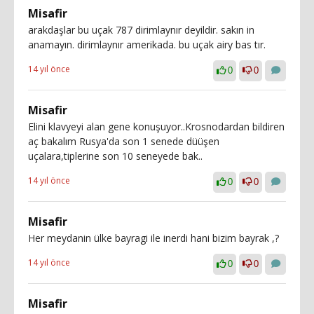
Misafir
arakdaşlar bu uçak 787 dirimlaynır deyildir. sakın in
anamayın. dirimlaynır amerikada. bu uçak airy bas tır.
14 yıl önce
0
0
Misafir
Elini klavyeyi alan gene konuşuyor..Krosnodardan bildiren
aç bakalım Rusya'da son 1 senede düüşen
uçalara,tiplerine son 10 seneyede bak..
14 yıl önce
0
0
Misafir
Her meydanin ülke bayragi ile inerdi hani bizim bayrak ,?
14 yıl önce
0
0
Misafir