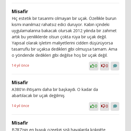
Misafir
Hiç estetik bir tasarımı olmayan bir uçak. Özellikle burun
kısmı inanılmaz rahatsız edici duruyor. Kabin içindeki
uygulamalarına bakacak olursak 2012 yılında bir zahmet
artık bu yeniliklerde olsun çokta rüya bir uçak değil.
Yapısal olarak işletim maliyetlerini cidden düşürüyorsa
tasarruflu bir uçaksa dedikleri gibi olmuşsa tamam. Ama
o yöndende dedikleri gibi değilse hoş bir uçak değil.
14 yıl önce
0
0
Misafir
A380'in ihtişamı daha bir başkaydı. O kadar da
abartılacak bir uçak değilmiş
14 yıl önce
0
0
Misafir
B787'nin en buyuk ozeeligi sisli havalarda kokpitte