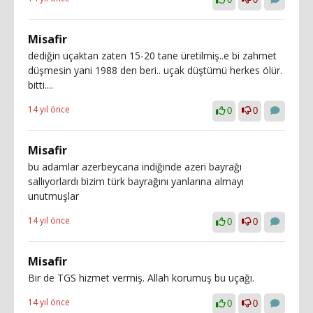
Misafir
dediğin uçaktan zaten 15-20 tane üretilmiş..e bi zahmet
düşmesin yani 1988 den beri.. uçak düştümü herkes ölür.
bitti....
14 yıl önce
0
0
Misafir
bu adamlar azerbeycana indiğinde azeri bayrağı
sallıyorlardı bizim türk bayrağını yanlarına almayı
unutmuşlar
14 yıl önce
0
0
Misafir
Bir de TGS hizmet vermiş. Allah korumuş bu uçağı.
14 yıl önce
0
0