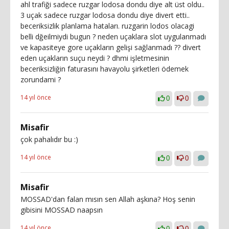
ahl trafiği sadece ruzgar lodosa dondu diye alt üst oldu..
3 uçak sadece ruzgar lodosa dondu diye divert etti..
beceriksizlik planlama hataları. ruzgarin lodos olacagi
belli dğeilmiydi bugun ? neden uçaklara slot uygulanmadı
ve kapasiteye gore uçakların gelişi sağlanmadı ?? divert
eden uçakların suçu neydi ? dhmi işletmesinin
beceriksizliğin faturasını havayolu şirketleri ödemek
zorundami ?
14 yıl önce
0
0
Misafir
çok pahalıdır bu :)
14 yıl önce
0
0
Misafir
MOSSAD'dan falan mısın sen Allah aşkına? Hoş senin
gibisini MOSSAD naapsın
14 yıl önce
0
0