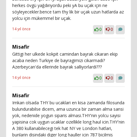
herkes övgü yağdırıyordu peki yA bu uçak için ne
söyleyecekler.bence tam thy lik bir uçak uzun hatlarda az
yolcu için mükemmel bir uçak.
14 yıl önce
0
0
Misafir
Gittigi her ulkede kokpit camindan bayrak cikaran ekip
acaba neden Turkiye de bayragimizi cikarmadi?
Azerbeycan'da ellerinde bayrak salliyorlardi???
14 yıl önce
0
0
Misafir
Imkan olsada THY bu ucaklari en kisa zamanda filosunda
bulundurabilse dicem, ama uzunca bir zaman alma sansi
yok, nedenide yogun siparis almasi.THY'nin yolcu sayisi
yapisina cok uygun ucaklar ozellikle long haul icin.THY'nin
A 380 kullanabilecegi tek hat NY ve London hatlari,
bunlarin disindaki diger long hauller icin 787 bicilmis