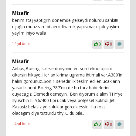
Misafir
benim staj yaptığım dönemde gelseydi nolurdu sanki!!!
uçağın muazzam bi aerodinamik yapısı var uçak yaylım
yaylım iniyo walla
14 yıl önce
0
0
Misafir
Airbus,Boeing isterse dunyanin en son teknolojisini
cikarsin hikaye..Her an kirima ugrama ihtimali var.A380'in
halini gordunuz..Son 1 senedir ilk teslim edilen ucaklarin
yasadiklarini..Boeing 787'nin de bu tarz haberlerini
duyacagiz..Demedi demeyin.. Ben diyorum alalim THY'ye
Ilyuschin IL-96/400 tipi ucak veya bolgesel Sukhoi Jet.
Kazasiz belasiz yolculuklar gerceklessin..Illa foss
olacagim diye tutturdu thy..Oldu bile..
14 yıl önce
0
0