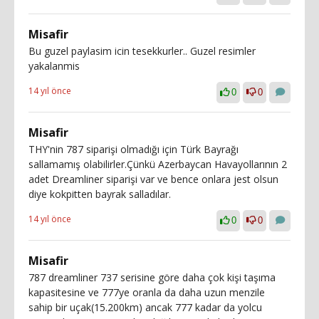
Misafir
Bu guzel paylasim icin tesekkurler.. Guzel resimler
yakalanmis
14 yıl önce
0
0
Misafir
THY'nin 787 siparişi olmadığı için Türk Bayrağı
sallamamış olabilirler.Çünkü Azerbaycan Havayollarının 2
adet Dreamliner siparişi var ve bence onlara jest olsun
diye kokpitten bayrak salladılar.
14 yıl önce
0
0
Misafir
787 dreamliner 737 serisine göre daha çok kişi taşıma
kapasitesine ve 777ye oranla da daha uzun menzile
sahip bir uçak(15.200km) ancak 777 kadar da yolcu