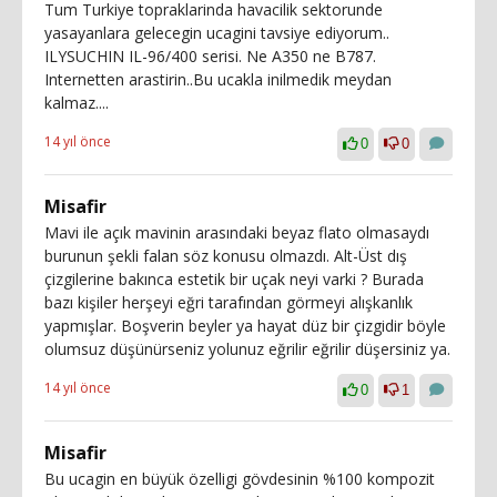
Tum Turkiye topraklarinda havacilik sektorunde
yasayanlara gelecegin ucagini tavsiye ediyorum..
ILYSUCHIN IL-96/400 serisi. Ne A350 ne B787.
Internetten arastirin..Bu ucakla inilmedik meydan
kalmaz....
14 yıl önce
0
0
Misafir
Mavi ile açık mavinin arasındaki beyaz flato olmasaydı
burunun şekli falan söz konusu olmazdı. Alt-Üst dış
çizgilerine bakınca estetik bir uçak neyi varki ? Burada
bazı kişiler herşeyi eğri tarafından görmeyi alışkanlık
yapmışlar. Boşverin beyler ya hayat düz bir çizgidir böyle
olumsuz düşünürseniz yolunuz eğrilir eğrilir düşersiniz ya.
14 yıl önce
0
1
Misafir
Bu ucagin en büyük özelligi gövdesinin %100 kompozit