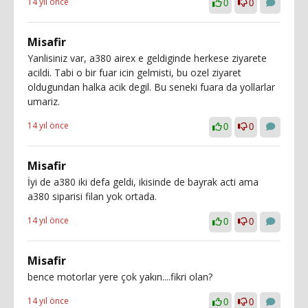
14 yıl önce
0
0
Misafir
Yanlisiniz var, a380 airex e geldiginde herkese ziyarete
acildi. Tabi o bir fuar icin gelmisti, bu ozel ziyaret
oldugundan halka acik degil. Bu seneki fuara da yollarlar
umariz.
14 yıl önce
0
0
Misafir
İyi de a380 iki defa geldi, ikisinde de bayrak acti ama
a380 siparisi filan yok ortada.
14 yıl önce
0
0
Misafir
bence motorlar yere çok yakın....fikri olan?
14 yıl önce
0
0