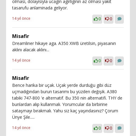
olmasi, dolayisiyla ucagin agirliginin az olmasi yakit
tasarufu anlaminada geliyor.
14 yıl önce
0
0
Misafir
Dreamliner hikaye aga. A350 XWB üretilsin, piyasanın
aklını alacak aklını...
14 yıl önce
0
0
Misafir
Bence harika bir uçak. Uçak yerde durduğu gibi düz
uçmadığından burun tasarımı bu yüzden değişik. A380
tabiki 747-800 'e alternatif. Bu 350 nin alternatifi. THY de
bunlardan alıp kullanmalı. Yorumcular da birbirine
sataşmayı bırakmalı. Yahu siz kaç yaşındasınız? Çorum
Ünye Şile.....
14 yıl önce
0
0