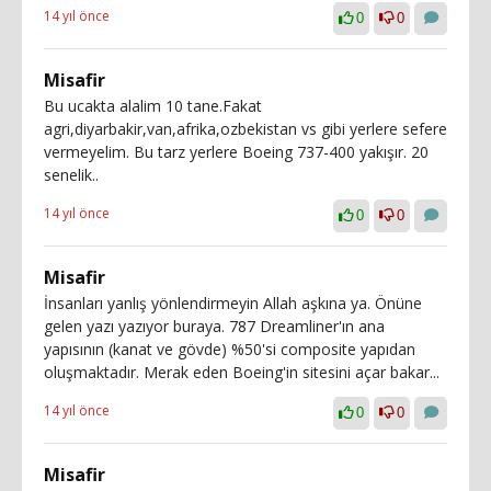
14 yıl önce
0
0
Misafir
Bu ucakta alalim 10 tane.Fakat
agri,diyarbakir,van,afrika,ozbekistan vs gibi yerlere sefere
vermeyelim. Bu tarz yerlere Boeing 737-400 yakışır. 20
senelik..
14 yıl önce
0
0
Misafir
İnsanları yanlış yönlendirmeyin Allah aşkına ya. Önüne
gelen yazı yazıyor buraya. 787 Dreamliner'ın ana
yapısının (kanat ve gövde) %50'si composite yapıdan
oluşmaktadır. Merak eden Boeing'in sitesini açar bakar...
14 yıl önce
0
0
Misafir