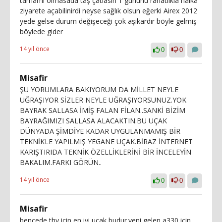
tamamı olmasada taş çatlasın 1 gününü rahatlıkla halka
ziyarete açabilinirdi neyse sağlık olsun eğerki Airex 2012
yede gelse durum değişeceği çok aşikardır böyle gelmiş
böylede gider
14 yıl önce
0
0
Misafir
ŞU YORUMLARA BAKIYORUM DA MİLLET NEYLE
UĞRAŞIYOR SİZLER NEYLE UĞRAŞIYORSUNUZ.YOK
BAYRAK SALLASA İMİŞ FALAN FİLAN..SANKİ BİZİM
BAYRAĞIMIZI SALLASA ALACAKTIN.BU UÇAK
DÜNYADA ŞİMDİYE KADAR UYGULANMAMIŞ BİR
TEKNİKLE YAPILMIŞ YEGANE UÇAK.BİRAZ İNTERNET
KARIŞTIRIDA TEKNİK ÖZELLİKLERİNİ BİR İNCELEYİN
BAKALIM.FARKI GÖRÜN..
14 yıl önce
0
0
Misafir
bencede thy için en iyi uçak budur.yeni gelen a330 için