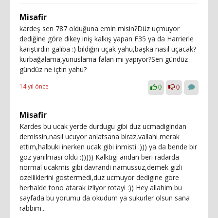
Misafir
kardeş sen 787 olduğuna emin misin?Düz uçmuyor
dediğine göre dikey iniş kalkış yapan F35 ya da Harrierle
karıştırdın galiba :) bildiğin uçak yahu,başka nasıl uçacak?
kurbağalama,yunuslama falan mı yapıyor?Sen gündüz
gündüz ne içtin yahu?
14 yıl önce
0
0
Misafir
Kardes bu ucak yerde durdugu gibi duz ucmadigindan
demissin,nasil ucuyor anlatsana biraz,vallahi merak
ettim,halbuki inerken ucak gibi inmisti :))) ya da bende bir
goz yanilmasi oldu :))))) Kalktigi andan beri radarda
normal ucakmis gibi davrandi namussuz,demek gizli
ozelliklerini gostermedi,duz ucmuyor dedigine gore
herhalde tono atarak izliyor rotayi :)) Hey allahim bu
sayfada bu yorumu da okudum ya sukurler olsun sana
rabbim...