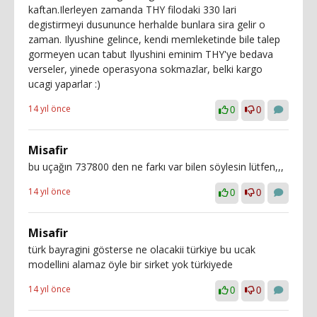
kaftan.Ilerleyen zamanda THY filodaki 330 lari
degistirmeyi dusununce herhalde bunlara sira gelir o
zaman. Ilyushine gelince, kendi memleketinde bile talep
gormeyen ucan tabut Ilyushini eminim THY'ye bedava
verseler, yinede operasyona sokmazlar, belki kargo
ucagi yaparlar :)
14 yıl önce
0
0
Misafir
bu uçağın 737800 den ne farkı var bilen söylesin lütfen,,,
14 yıl önce
0
0
Misafir
türk bayragini gösterse ne olacakii türkiye bu ucak
modellini alamaz öyle bir sirket yok türkiyede
14 yıl önce
0
0