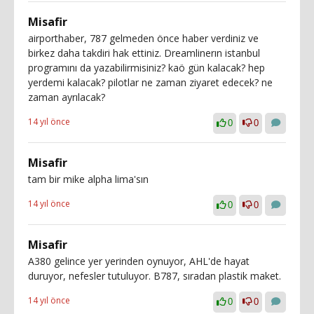
Misafir
airporthaber, 787 gelmeden önce haber verdiniz ve
birkez daha takdiri hak ettiniz. Dreamlinerın istanbul
programını da yazabilirmisiniz? kaö gün kalacak? hep
yerdemi kalacak? pilotlar ne zaman ziyaret edecek? ne
zaman ayrılacak?
14 yıl önce
0
0
Misafir
tam bir mike alpha lima'sın
14 yıl önce
0
0
Misafir
A380 gelince yer yerinden oynuyor, AHL'de hayat
duruyor, nefesler tutuluyor. B787, sıradan plastik maket.
14 yıl önce
0
0