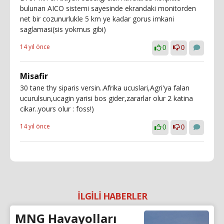
bulunan AICO sistemi sayesinde ekrandaki monitorden
net bir cozunurlukle 5 km ye kadar gorus imkani
saglamasi(sis yokmus gibi)
14 yıl önce
0
0
Misafir
30 tane thy siparis versin..Afrika ucuslari,Agri'ya falan
ucurulsun,ucagin yarisi bos gider,zararlar olur 2 katina
cikar..yours olur : foss!)
14 yıl önce
0
0
İLGİLİ HABERLER
MNG Havayolları