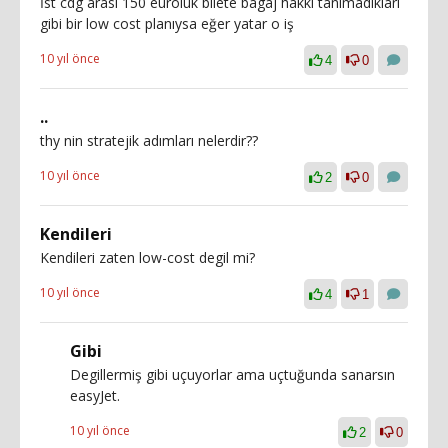
İst cdg arası 150 euroluk bilete bagaj hakkı tanimadıklari
gibi bir low cost planıysa eğer yatar o iş
10 yıl önce
4
0
..
thy nin stratejik adımları nelerdir??
10 yıl önce
2
0
Kendileri
Kendileri zaten low-cost degil mi?
10 yıl önce
4
1
Gibi
Degillermiş gibi uçuyorlar ama uçtuğunda sanarsın
easyJet.
10 yıl önce
2
0