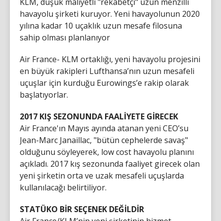
KLM, düşük maliyetli "rekabetçi" uzun menzilli
havayolu şirketi kuruyor. Yeni havayolunun 2020
yılına kadar 10 uçaklık uzun mesafe filosuna
sahip olması planlanıyor
Air France- KLM ortaklığı, yeni havayolu projesini
en büyük rakipleri Lufthansa’nın uzun mesafeli
uçuşlar için kurduğu Eurowings’e rakip olarak
başlatıyorlar.
2017 KIŞ SEZONUNDA FAALİYETE GİRECEK
Air France'ın Mayıs ayında atanan yeni CEO’su
Jean-Marc Janaillac, "bütün cephelerde savaş"
olduğunu söyleyerek, low cost havayolu planını
açıkladı. 2017 kış sezonunda faaliyet girecek olan
yeni şirketin orta ve uzak mesafeli uçuşlarda
kullanılacağı belirtiliyor.
STATÜKO BİR SEÇENEK DEĞİLDİR
Air France/KLM’nin yeni şirketinin hizmet