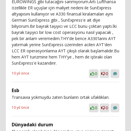
EUROWINGS gibi tutacağını sanmıyorum.Artı Lufthansa
özellikle ER uçuşlar için maliyet nedeni ile SunExpress
altyapısını kullanıyor ve A330 finansal kiralamaları aynı
German SunExpress gibi , SunExpress'e ait diye
biliyorum.Bir bayrak taşıyıcı ve LCC bunu çoktan yaptı.İki
bayrak taşıyıcı bir low cost operasyonu nasıl yapacak ,
pek bir anlam veremedim.THY'de bence A330'larını AYT
yatırmak yerine SunExpress üzerinden acilen AYT'den
LCC ER operasyonlarına AYT çıkışlı olarak başlamalıdır.Bu
hem AYT turizmine hem THY'ye , hem de iştiraki olan
SunExpress'e kazandırır.
10 yıl önce
0
0
Esb
Transavia yokmuydu zaten bunların ortak ufakliklari.
10 yıl önce
0
0
Dünyadaki durum