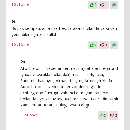
10 yıl önce
2
1
G
36 pkk sempatizanlari serbest birakan hollanda ve sirketi
yerin dibine girer insallah
10 yıl önce
9
3
Gr
Allochtoon = Nederlander met migratie achtergrond
(yabanci uyruklu hollandali) misal ; Turk, fasli,
Surinam, ispanyol, Alman ,italyan, Arap uyruklu fln
Autochtoon = Nederlander zonder migratie
achtergrond ( uyrugu yabanci olmayan) sadece
hollanda uyruklu. Mark, Richard, Lisa, Laura fln isimli
Yani Serdar, Kaan, Gulay, Sevda degil!
10 yıl önce
3
0