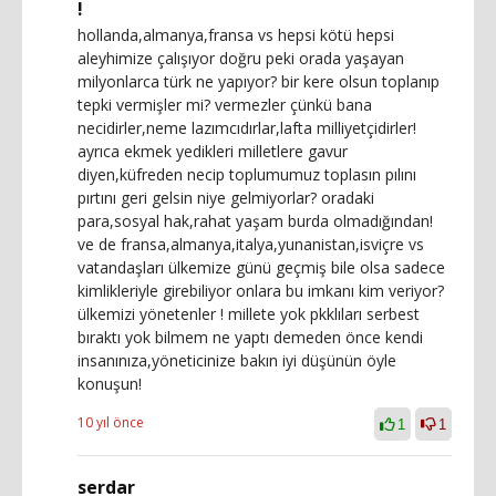
!
hollanda,almanya,fransa vs hepsi kötü hepsi
aleyhimize çalışıyor doğru peki orada yaşayan
milyonlarca türk ne yapıyor? bir kere olsun toplanıp
tepki vermişler mi? vermezler çünkü bana
necidirler,neme lazımcıdırlar,lafta milliyetçidirler!
ayrıca ekmek yedikleri milletlere gavur
diyen,küfreden necip toplumumuz toplasın pılını
pırtını geri gelsin niye gelmiyorlar? oradaki
para,sosyal hak,rahat yaşam burda olmadığından!
ve de fransa,almanya,italya,yunanistan,isviçre vs
vatandaşları ülkemize günü geçmiş bile olsa sadece
kimlikleriyle girebiliyor onlara bu imkanı kim veriyor?
ülkemizi yönetenler ! millete yok pkklıları serbest
bıraktı yok bilmem ne yaptı demeden önce kendi
insanınıza,yöneticinize bakın iyi düşünün öyle
konuşun!
10 yıl önce
1
1
serdar