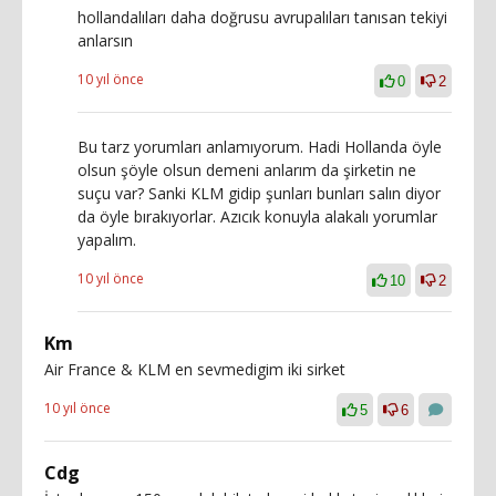
hollandalıları daha doğrusu avrupalıları tanısan tekiyi
anlarsın
10 yıl önce
0
2
Bu tarz yorumları anlamıyorum. Hadi Hollanda öyle
olsun şöyle olsun demeni anlarım da şirketin ne
suçu var? Sanki KLM gidip şunları bunları salın diyor
da öyle bırakıyorlar. Azıcık konuyla alakalı yorumlar
yapalım.
10 yıl önce
10
2
Km
Air France & KLM en sevmedigim iki sirket
10 yıl önce
5
6
Cdg