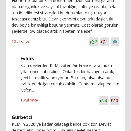
Ekonomik olarak kısa dönemden uzun sürmesi garanti
olan durgunluk ve sayısal fazlalığın, kaliteye oranla fazla
tercih edilmesi stratejileri bu durumları oluşturuyor.
Kısacası deniz bitti. Devir ekonomi devri arkadaşlar. İki
dev böyle bir evliliği boşuna yapmaz. Cost olarak görülen
şeylerde low olacak artık nispeten malesef..
10 yıl önce
2
1
Evlilik
Sizin devlerden KLM, zaten Air France tarafından
yıllar önce satın alındı. Onlar tek bir havayolu artık,
yeni bir evlilik yapmıyorlar. Bu olan, olsa olsa bu
evlilikten doğan çocuk olabilir.. Gündemi takip edelim
lütfen...
10 yıl önce
4
0
Gurbetci
KLM in 2020 ye kadar kalacagi bence cok zor. Devlet
destegi almiyorlar bizim THY gibi,devlet destegi