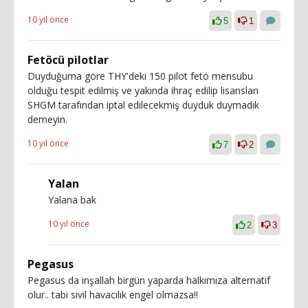
10 yıl önce
5
1
Fetöcü pilotlar
Duyduğuma göre THY'deki 150 pilot fetö mensubu
olduğu tespit edilmiş ve yakında ihraç edilip lisansları
SHGM tarafından iptal edilecekmiş duyduk duymadık
demeyin.
10 yıl önce
7
2
Yalan
Yalana bak
10 yıl önce
2
3
Pegasus
Pegasus da inşallah birgün yaparda halkımıza alternatif
olur.. tabi sivil havacılık engel olmazsa!!