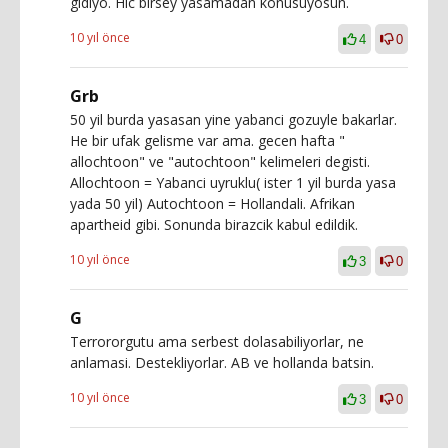
gidiyo. Hic birsey yasamadan konusuyosun.
10 yıl önce
4
0
Grb
50 yil burda yasasan yine yabanci gozuyle bakarlar.
He bir ufak gelisme var ama. gecen hafta "
allochtoon" ve "autochtoon" kelimeleri degisti.
Allochtoon = Yabanci uyruklu( ister 1 yil burda yasa
yada 50 yil) Autochtoon = Hollandali. Afrikan
apartheid gibi. Sonunda birazcik kabul edildik.
10 yıl önce
3
0
G
Terrororgutu ama serbest dolasabiliyorlar, ne
anlamasi. Destekliyorlar. AB ve hollanda batsin.
10 yıl önce
3
0