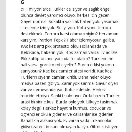
G
@ !, milyonlarca Türkler calisiyor ve saglik engel
olunca devlet yardimci oluyo. herkes icin gecerli.
Gayet normal. Sokakta yasicak halleri yok. yasamak
istesende izin yok. Bu iyi yon. Kotu yonu terroru
desteklmek. Terrora karsi olamazmiyim? Herzaman
karsiyim. Pardon Tepki? Haber izlemiyosun galiba.
KAc kez anti pkk protesto oldu Hollandada ve
Belcikada, haberin yok. Bos zaman varsa Tv ac izle.
Pkk katilip onlarin yaninda mi olalim? Turklerin ne
hali varsa gorelim mi diyelim? Burda etkisi yokmu
saniyosun? Kac kez camiler atesi verildi. Kac kez
Turklerin isyerin camlari kirildi. Daha neler oluyo
medya bazen gizliyo. Zarar yok sanma. Gavur diyen
var ve demeyende var. Kufur edende. Herkez
rencide etmiyo. Sanki tr olmuyo. Orda bazen Turkler
arasi birbirine kus. Burda oyle yok. Ulkeye tasinmak
kolay degil. Herkez hayatini kurmus, cocuklar ve
ogrenciler okula giderler ve calisanlar ise giderler.
Rahatlikla alakasi yok. Ev varsa yada Imkani olan
gidiyo zaten, imkani olmayan kaliyo. Gitmek isteyen