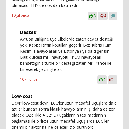
olmasaidi THY de cok dan batmisdi.
10 yıl önce
3
4
Destek
Avrupa Birliğine üye ülkelerde zaten devlet desteği
yok. Kapitalizmin koşulları geçerli. Bkz. Kıbrıs Rum
Kesimi Havayolalları ve Estonya ( ya da diğer bir
Baltık ülkesi milli havayolu). KLM havayolları
bahsettiğiniz türde bir desteği zaten Air France ile
birleşerek geçmişte aldı.
10 yıl önce
2
1
Low-cost
Devir low-cost devri. LCC'ler uzun mesafeli uçuşlara da el
attılar bundan sonra klasik havayollarının işi daha da zor
olacak. ÖZellikle A 321LR uçaklarının teslimatlarının
başlaması ile birlikte uzun mesafeli uçuşlarda LCC'ler
önemli bir aktör haline gelecek gibi duruyorç