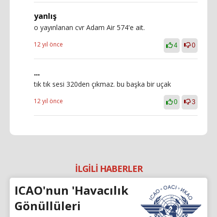
yanlış
o yayınlanan cvr Adam Air 574'e ait.
12 yıl önce
4
0
...
tık tık sesi 320den çıkmaz. bu başka bir uçak
12 yıl önce
0
3
İLGİLİ HABERLER
ICAO'nun 'Havacılık
Gönüllüleri