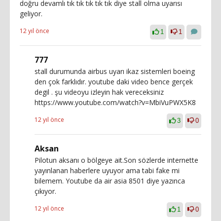
doğru devamlı tık tık tık tık tık diye stall olma uyarısı
geliyor.
12 yıl önce
1
1
777
stall durumunda airbus uyarı ikaz sistemleri boeing
den çok farklıdır. youtube daki video bence gerçek
degil . şu videoyu izleyin hak vereceksiniz
https://www.youtube.com/watch?v=MbiVuPWX5K8
12 yıl önce
3
0
Aksan
Pilotun aksanı o bölgeye ait.Son sözlerde internette
yayınlanan haberlere uyuyor ama tabi fake mi
bilemem. Youtube da air asia 8501 diye yazınca
çıkıyor.
12 yıl önce
1
0