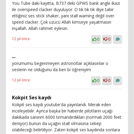
You Tube daki kayıtta, B737 deki GPWS bank angle ikazı
ile overspeed clacker duyuluyor. O tık tık tık diye tabir
ettiğiniz ses stick shaker, yani stall warning değil over
speed clacker. Çok üzücü Allah kimseye yaşatmasın
inşallah. Allah rahmet eylesin.
12 yıl önce
0
0
...
yorumumu begenmeyen astronotlar açıklasınlar o
seslerin ne olduğunu da ben bi öğreniyim
12 yıl önce
0
0
Kokpit Ses kaydı
Kokpit ses kaydı youtube'da yayınlandı. Merak eden
inceleyebilir. Ayrıca başka bir haberde pilotların uçağı
dakikada sanırım 6000 tırmandırdıkları (normali 2000 feet
deniyor) bunun da uçağın stall olmasına sebep
olabileceği belirtiliyor. Zaten kokpit ses kaydında sonlara