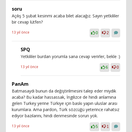
soru
Açılış 5 şubat kesinmi acaba bilet alacağız. Sayın yetkililer
bir cevap lütfen?
13 yıl önce
0
2
SPQ
Yetkililer burdan yorumla sana cevap verirler, bekle :)
13 yıl önce
6
0
PanAm
Batmasaydı bunun da değiştirilmesini talep eder miydik
acaba? Bu kadar hassassak, İngilizce de hindi anlamına
gelen Turkey yerine Türkiye için baskı yapın uluslar arası
kurumlara. Ama pardon, Türk sözcüğü yeterince rahatsız
ediyor bazılarını, hindi denmesinde sorun yok.
13 yıl önce
5
1