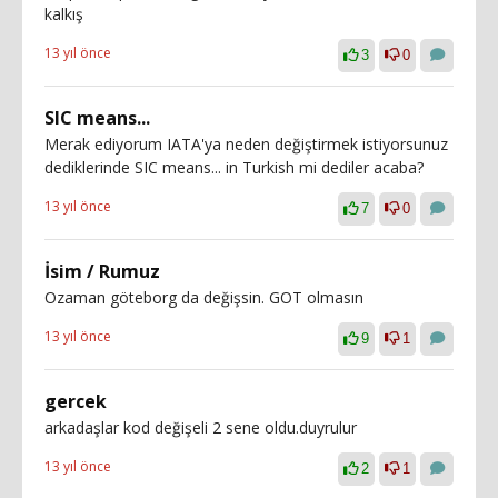
kalkış
13 yıl önce
3
0
SIC means...
Merak ediyorum IATA'ya neden değiştirmek istiyorsunuz
dediklerinde SIC means... in Turkish mi dediler acaba?
13 yıl önce
7
0
İsim / Rumuz
Ozaman göteborg da değişsin. GOT olmasın
13 yıl önce
9
1
gercek
arkadaşlar kod değişeli 2 sene oldu.duyrulur
13 yıl önce
2
1