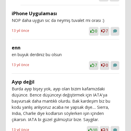
iPhone Uygulaması
NOP daha uygun sıc da neymiş tuvalet mi orası :)
13 yıl önce
0
7
enn
en buyuk derdiniz bu olsun
13 yıl önce
7
0
Ayıp değil
Burda ayıp bişey yok, ayıp olan bizim kafamızdaki
düşünce. Bence düşünceyi değiştirmek için IATA'ya
başvursak daha mantıklı olurdu. Bak kardeşim biz bu
kodu yanlış anlıyoruz acaba ne yapsak diye.... Sierra,
India, Charlie diye kodlarsın söylerken işin içinden
çıkarsın. IATA bi güzel gülmüştür bize. Saygılar.
13 yıl önce
10
3