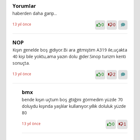
Yorumlar
haberden daha garip...
13 yıl önce
0
0
NOP
Kışın genelde boş gidiyor.Bi ara gitmiştim A319 ile,uçakta
40 kişi bile yoktu,ama yazın dolu gider.Sinop turizm kenti
sonuçta.
13 yıl önce
0
2
bmx
bende kışın uçtum boş gtiiğini görmedim yüzde 70
doluydu kışında yaşlılar kullanıyor.yıllık doluluk yüzde
80
13 yıl önce
0
1