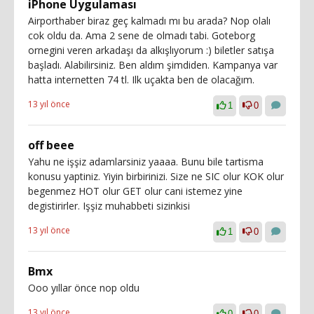
iPhone Uygulaması
Airporthaber biraz geç kalmadı mı bu arada? Nop olalı
cok oldu da. Ama 2 sene de olmadı tabi. Goteborg
ornegini veren arkadaşı da alkışlıyorum :) biletler satışa
başladı. Alabilirsiniz. Ben aldım şimdiden. Kampanya var
hatta internetten 74 tl. Ilk uçakta ben de olacağım.
13 yıl önce
1
0
off beee
Yahu ne işşiz adamlarsiniz yaaaa. Bunu bile tartisma
konusu yaptiniz. Yiyin birbirinizi. Size ne SIC olur KOK olur
begenmez HOT olur GET olur cani istemez yine
degistirirler. Işşiz muhabbeti sizinkisi
13 yıl önce
1
0
Bmx
Ooo yıllar önce nop oldu
13 yıl önce
0
0