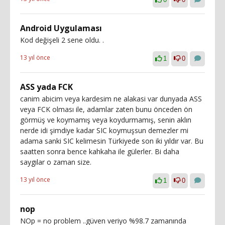
Android Uygulaması
Kod değişeli 2 sene oldu. .
13 yıl önce
1
0
ASS yada FCK
canim abicim veya kardesim ne alakasi var dunyada ASS
veya FCK olması ile, adamlar zaten bunu önceden ön
görmüş ve koymamış veya koydurmamış, senin aklın
nerde idi şimdiye kadar SIC koymuşsun demezler mi
adama sanki SIC kelimesin Türkiyede son iki yıldır var. Bu
saatten sonra bence kahkaha ile gülerler. Bi daha
saygılar o zaman size.
13 yıl önce
1
0
nop
NOp = no problem ..güven veriyo %98.7 zamanında