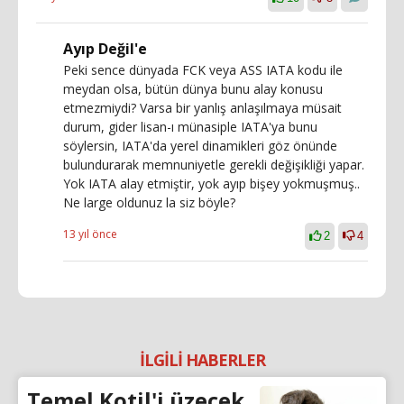
Ayıp Değil'e
Peki sence dünyada FCK veya ASS IATA kodu ile
meydan olsa, bütün dünya bunu alay konusu
etmezmiydi? Varsa bir yanlış anlaşılmaya müsait
durum, gider lisan-ı münasiple IATA'ya bunu
söylersin, IATA'da yerel dinamikleri göz önünde
bulundurarak memnuniyetle gerekli değişikliği yapar.
Yok IATA alay etmiştir, yok ayıp bişey yokmuşmuş..
Ne large oldunuz la siz böyle?
13 yıl önce
2
4
İLGİLİ HABERLER
Temel Kotil'i üzecek