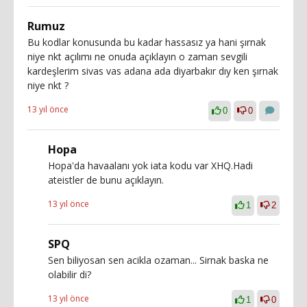
Rumuz
Bu kodlar konusunda bu kadar hassasız ya hani şırnak
niye nkt açılımı ne onuda açıklayın o zaman sevgili
kardeşlerim sivas vas adana ada diyarbakır dıy ken şırnak
niye nkt ?
13 yıl önce
0
0
Hopa
Hopa'da havaalanı yok iata kodu var XHQ.Hadi
ateistler de bunu açıklayın.
13 yıl önce
1
2
SPQ
Sen biliyosan sen acikla ozaman... Sirnak baska ne
olabilir di?
13 yıl önce
1
0