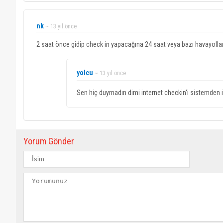
nk
~ 13 yıl önce
2 saat önce gidip check in yapacağına 24 saat veya bazı havayolla
yolcu
~ 13 yıl önce
Sen hiç duymadın dimi internet checkin'i sistemden i
Yorum Gönder