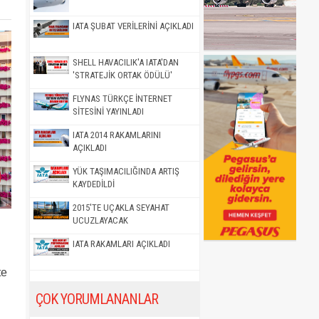
IATA ŞUBAT VERİLERİNİ AÇIKLADI
SHELL HAVACILIK'A IATA'DAN
'STRATEJİK ORTAK ÖDÜLÜ'
FLYNAS TÜRKÇE İNTERNET
SİTESİNİ YAYINLADI
IATA 2014 RAKAMLARINI
AÇIKLADI
YÜK TAŞIMACILIĞINDA ARTIŞ
KAYDEDİLDİ
2015'TE UÇAKLA SEYAHAT
UCUZLAYACAK
IATA RAKAMLARI AÇIKLADI
te
ÇOK YORUMLANANLAR