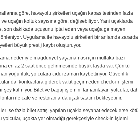
rallarına göre, havayolu şirketleri uçağın kapasitesinden fazla
 ve uçağın koltuk sayısına göre, değişebiliyor. Yani uçaklarda
lece, son dakikada uçuşunu iptal eden veya uçağa gelmeyen
ı önleniyor. Uygulama ile havayolu şirketleri bir anlamda zarard
tleri büyük prestij kaybı oluşturuyor.
gulama nedeniyle mağduriyet yaşamaması için mutlaka bazı
anına en az 2 saat önce gelinmesinde büyük fayda var. Çünkü
anan yoğunluk, yolculara ciddi zaman kaybettiriyor. Güvenlik
ular da, kontuarlara giderek vakit geçirmeden check-in işlemi
ir şey kalmıyor. Bilet ve bagaj işlemini tamamlayan yolcular, da
onları ile cafe ve restoranlarda uçak saatini bekleyebilir.
r ise fazla bilet satışı yapılan uçakla seyahat edeceklerse köt
 bu yolcular, uçakta yer olmadığı gerekçesiyle check-in işlemi