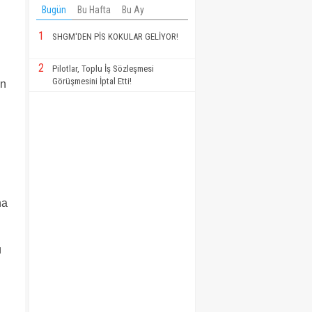
Bugün
Bu Hafta
Bu Ay
1
SHGM'DEN PİS KOKULAR GELİYOR!
2
Pilotlar, Toplu İş Sözleşmesi
Görüşmesini İptal Etti!
an
ha
ü