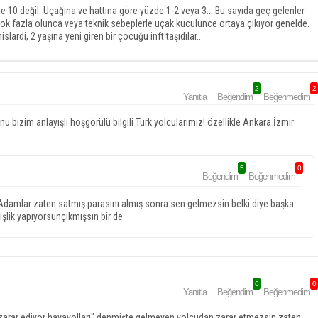
10 değil. Uçağına ve hattına göre yüzde 1-2 veya 3... Bu sayıda geç gelenler
k fazla olunca veya teknik sebeplerle uçak kuculunce ortaya çıkıyor genelde.
rdi, 2 yaşına yeni giren bir çocuğu inft taşıdılar...
2
2
Yanıtla
Beğendim
Beğenmedim
u bizim anlayışlı hoşgörülü bilgili Türk yolcularımız! özellikle Ankara İzmir
5
0
Beğendim
Beğenmedim
 Adamlar zaten satmış parasını almış sonra sen gelmezsin belki diye başka
işlik yapıyorsunçıkmışsın bir de
6
0
Yanıtla
Beğendim
Beğenmedim
n zarar ediyor havayolları" denmişte gelmeyen yolcudan zarar etmezsin zaten