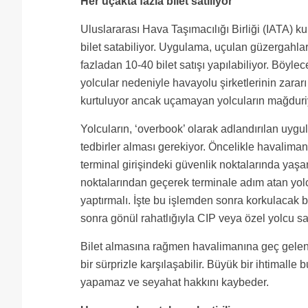
Her uçakta fazla bilet satılıyor
Uluslararası Hava Taşımacılığı Birliği (IATA) ku
bilet satabiliyor. Uygulama, uçulan güzergahlar
fazladan 10-40 bilet satışı yapılabiliyor. Böy
yolcular nedeniyle havayolu şirketlerinin zarar
kurtuluyor ancak uçamayan yolcuların mağduriye
Yolcuların, ‘overbook’ olarak adlandırılan uy
tedbirler alması gerekiyor. Öncelikle havalim
terminal girişindeki güvenlik noktalarında yaş
noktalarından geçerek terminale adım atan yolc
yaptırmalı. İşte bu işlemden sonra korkulacak b
sonra gönül rahatlığıyla CIP veya özel yolcu sal
Bilet almasına rağmen havalimanına geç gelenle
bir sürprizle karşılaşabilir. Büyük bir ihtimalle
yapamaz ve seyahat hakkını kaybeder.