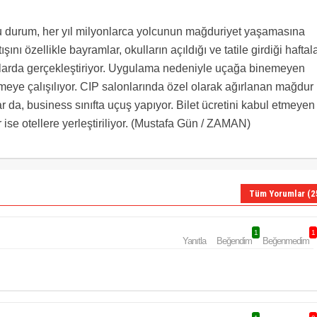
 durum, her yıl milyonlarca yolcunun mağduriyet yaşamasına
şını özellikle bayramlar, okulların açıldığı ve tatile girdiği haftala
uşlarda gerçekleştiriyor. Uygulama nedeniyle uçağa binemeyen
rilmeye çalışılıyor. CIP salonlarında özel olarak ağırlanan mağdur
ar da, business sınıfta uçuş yapıyor. Bilet ücretini kabul etmeyen
 ise otellere yerleştiriliyor. (Mustafa Gün / ZAMAN)
Tüm Yorumlar (2
1
1
Yanıtla
Beğendim
Beğenmedim