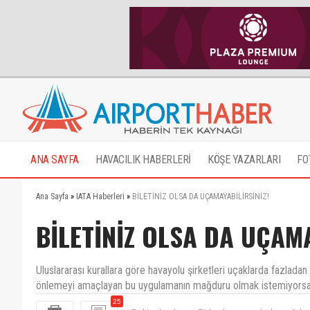
ANA SAYFA
HAVACILIK HABERLERİ
KÖŞE YAZARLARI
FO
Ana Sayfa
»
IATA Haberleri
»
BİLETİNİZ OLSA DA UÇAMAYABİLİRSİNİZ!
BİLETİNİZ OLSA DA UÇAMA
Uluslararası kurallara göre havayolu şirketleri uçaklarda fazladan b
önlemeyi amaçlayan bu uygulamanın mağduru olmak istemiyorsanı
25