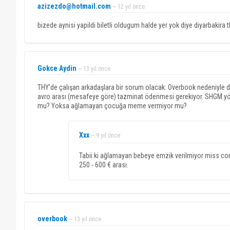
azizezdo@hotmail.com
~ 12 yıl önce
bizede aynisi yapildi biletli oldugum halde yer yok diye diyarbaki
Gokce Aydin
~ 13 yıl önce
THY'de çalışan arkadaşlara bir sorum olacak: Overbook nedeniyle den
avro arası (mesafeye göre) tazminat ödenmesi gerekiyor. SHGM yön
mu? Yoksa ağlamayan çocuğa meme vermiyor mu?
Xxx
~ 9 yıl önce
Tabii ki ağlamayan bebeye emzik verilmiyor miss cone
250 - 600 € arası.
overbook
~ 13 yıl önce