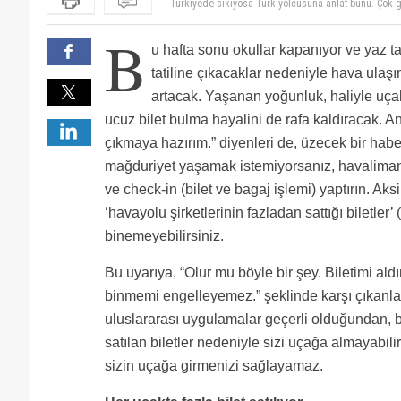
Birde haberde "yolcu gelmediği için veya bilet deği
zaten parasını almışsın, bilet değişikliğinde özellikl
zaten bileti satmış gelmemesi dolayısı ile neden za
B
Overbook amacı sadece ama sadece DAHA FAZLA KAR. 
it's legal but it's not legitimate!..
u hafta sonu okullar kapanıyor ve yaz ta
Bizde ise fazla bir yaptırımı ve sorumluluğu yok avr
Son anda yapılan iptallerde ne gibi bir zarar söz konu
2 saat önce gidip check in yapacağına 24 saat veya 
tatiline çıkacaklar nedeniyle hava ula
Rostov ucusuna almadilar 400€ odediler
artacak. Yaşanan yoğunluk, haliyle uçak
bizede aynisi yapildi biletli oldugum halde yer yok
THY'de çalışan arkadaşlara bir sorum olacak: Overboo
ucuz bilet bulma hayalini de rafa kaldıracak. Anc
600 avro arası (mesafeye göre) tazminat ödenmesi g
Hat yöneten biri olarak ben kendim overbook yapıyor
çıkmaya hazırım.” diyenleri de, üzecek bir hab
ödüyor mu? Yoksa ağlamayan çocuğa meme vermiy
gelenler veya gelmeyenler yüzünden eriyor zaten. O
Turkiyede sıkıyosa Türk yolcusuna anlat bunu. Çok güz
mağduriyet yaşamak istemiyorsanız, havaliman
çıkıyor genelde. Cld-inft olayına gelince, yasak ama 
İzmir Bodrum yolcusu...
ve check-in (bilet ve bagaj işlemi) yaptırın. Aksi
‘havayolu şirketlerinin fazladan sattığı biletle
binemeyebilirsiniz.
Bu uyarıya, “Olur mu böyle bir şey. Biletimi a
binmemi engelleyemez.” şeklinde karşı çıkanlar
uluslararası uygulamalar geçerli olduğundan, bi
satılan biletler nedeniyle sizi uçağa almayabilir
sizin uçağa girmenizi sağlayamaz.