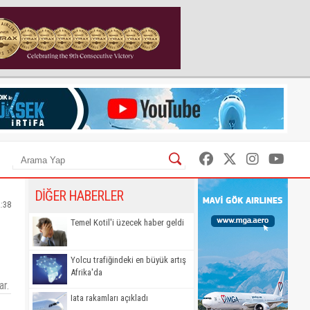
DİĞER HABERLER
2:38
Temel Kotil'i üzecek haber geldi
Yolcu trafiğindeki en büyük artış
Afrika'da
ar.
Iata rakamları açıkladı