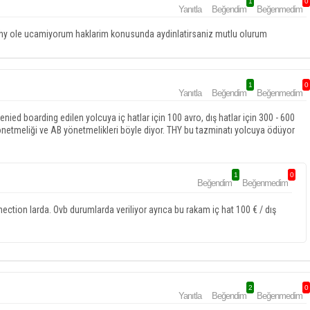
1
0
Yanıtla
Beğendim
Beğenmedim
ra thy ole ucamiyorum haklarim konusunda aydinlatirsaniz mutlu olurum
1
0
Yanıtla
Beğendim
Beğenmedim
ied boarding edilen yolcuya iç hatlar için 100 avro, dış hatlar için 300 - 600
etmeliği ve AB yönetmelikleri böyle diyor. THY bu tazminatı yolcuya ödüyor
1
0
Beğendim
Beğenmedim
ction larda. Ovb durumlarda veriliyor ayrıca bu rakam iç hat 100 € / dış
2
0
Yanıtla
Beğendim
Beğenmedim