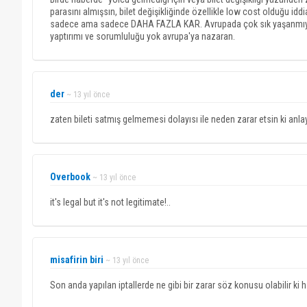
parasını almışsın, bilet değişikliğinde özellikle low cost olduğu idd
sadece ama sadece DAHA FAZLA KAR. Avrupada çok sık yaşanmıyor ya
yaptırımı ve sorumluluğu yok avrupa'ya nazaran.
der
~ 13 yıl önce
zaten bileti satmış gelmemesi dolayısı ile neden zarar etsin ki an
Overbook
~ 13 yıl önce
it's legal but it's not legitimate!..
misafirin biri
~ 13 yıl önce
Son anda yapılan iptallerde ne gibi bir zarar söz konusu olabilir ki h