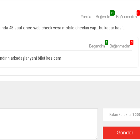
11
0
Yanıtla
Beğendim
Beğenmedim
rında 48 saat önce web check veya mobile checkin yap...bu kadar basit.
1
3
Beğendim
Beğenmedim
ndirin arkadaşlar yeni bilet kesicem
Kalan karakter
1000
Gönder