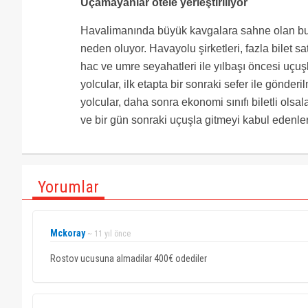
Uçamayanlar otele yerleştiriliyor
Havalimanında büyük kavgalara sahne olan bu
neden oluyor. Havayolu şirketleri, fazla bilet satı
hac ve umre seyahatleri ile yılbaşı öncesi uç
yolcular, ilk etapta bir sonraki sefer ile gönde
yolcular, daha sonra ekonomi sınıfı biletli olsal
ve bir gün sonraki uçuşla gitmeyi kabul edenler
Yorumlar
Mckoray
~ 11 yıl önce
Rostov ucusuna almadilar 400€ odediler