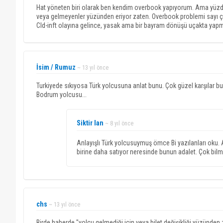
Hat yöneten biri olarak ben kendim overbook yapıyorum. Ama yüzde 
veya gelmeyenler yüzünden eriyor zaten. Overbook problemi sayı ço
Cld-inft olayına gelince, yasak ama bir bayram dönüşü uçakta yapmisla
İsim / Rumuz
~ 13 yıl önce
Turkiyede sıkıyosa Türk yolcusuna anlat bunu. Çok güzel karşılar bun
Bodrum yolcusu...
Siktir lan
~ 8 yıl önce
Anlayışlı Türk yolcusuymuş ömce Bi yazılanları oku.
birine daha satıyor neresinde bunun adalet. Çok bilm
chs
~ 13 yıl önce
Birde haberde "yolcu gelmediği için veya bilet değişikliği yüzünde