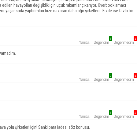
ia edilen havayolları değişiklik için uçuk rakamlar çıkarıyor. Overbook amacı
şansada yaptırımları bize nazaran daha ağır şirketlere. Bizde ise fazla bir
5
1
Yanıtla
Beğendim
Beğenmedim
layamadım.
2
1
Yanıtla
Beğendim
Beğenmedim
5
2
Yanıtla
Beğendim
Beğenmedim
ava yolu şirketleri için! Sanki para iadesi söz konusu.