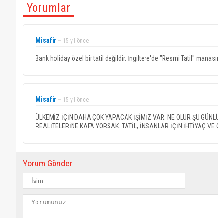
Yorumlar
Misafir
~ 15 yıl önce
Bank holiday özel bir tatil değildir. İngiltere'de "Resmi Tatil" manası
Misafir
~ 15 yıl önce
ÜLKEMİZ İÇİN DAHA ÇOK YAPACAK İŞİMİZ VAR. NE OLUR ŞU GÜN
REALİTELERİNE KAFA YORSAK. TATİL, İNSANLAR İÇİN İHTİYAÇ VE G
Yorum Gönder