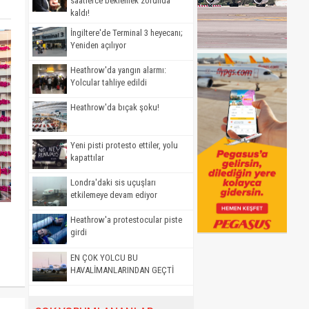
saatlerce beklemek zorunda
kaldı!
İngiltere'de Terminal 3 heyecanı;
Yeniden açılıyor
Heathrow'da yangın alarmı:
Yolcular tahliye edildi
Heathrow'da bıçak şoku!
Yeni pisti protesto ettiler, yolu
kapattılar
Londra'daki sis uçuşları
etkilemeye devam ediyor
Heathrow'a protestocular piste
girdi
EN ÇOK YOLCU BU
HAVALİMANLARINDAN GEÇTİ