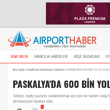
ANA SAYFA
HAVACILIK HABERLERİ
KÖŞE YAZARLARI
FO
Ana Sayfa
»
Heathrow Havalimanı Haberleri
»
PASKALYA'DA 600 BİN YOLCU GEÇE
PASKALYA'DA 600 BİN YO
Türkiye, İngiliz pazarını canlandırılmak için yeni bir tanıtım ata
destinasyonu İspanya oldu.
2
Bank holiday özel bir tatil değildir. İngiltere'de "Re