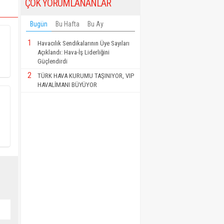
ÇOK YORUMLANANLAR
Bugün
Bu Hafta
Bu Ay
1
Havacılık Sendikalarının Üye Sayıları
Açıklandı: Hava-İş Liderliğini
Güçlendirdi
2
TÜRK HAVA KURUMU TAŞINIYOR, VIP
HAVALİMANI BÜYÜYOR