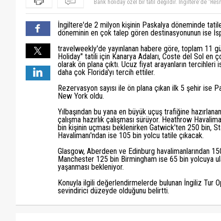
ÜLKEMİZ İÇİN DAHA ÇOK YAPACAK İŞİMİZ VAR. NE 
REALİTELERİNE KAFA YORSAK. TATİL, İNSANLAR İÇİN 
İngiltere'de 2 milyon kişinin Paskalya döneminde tatil
döneminin en çok talep gören destinasyonunun ise İspa
travelweekly'de yayınlanan habere göre, toplam 11 g
Holiday" tatili için Kanarya Adaları, Coste del Sol en
olarak ön plana çıktı. Ucuz fiyat arayanların tercihleri 
daha çok Florida'yı tercih ettiler.
Rezervasyon sayısı ile ön plana çıkan ilk 5 şehir ise
New York oldu.
Yılbaşından bu yana en büyük uçuş trafiğine hazırlanan
çalışma hazırlık çalışması sürüyor. Heathrow Haval
bin kişinin uçması beklenirken Gatwick'ten 250 bin, S
Havalimanı'ndan ise 105 bin yolcu tatile çıkacak.
Glasgow, Aberdeen ve Edinburg havalimanlarından 15
Manchester 125 bin Birmingham ise 65 bin yolcuya ula
yaşanması bekleniyor.
Konuyla ilgili değerlendirmelerde bulunan İngiliz Tur O
sevindirici düzeyde olduğunu belirtti.