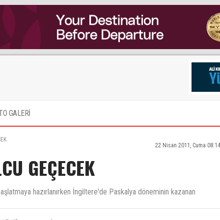
TO GALERİ
CEK
22 Nisan 2011, Cuma 08:1
LCU GEÇECEK
ğı başlatmaya hazırlanırken İngiltere'de Paskalya döneminin kazanan
smi Tatil" manasına gelir