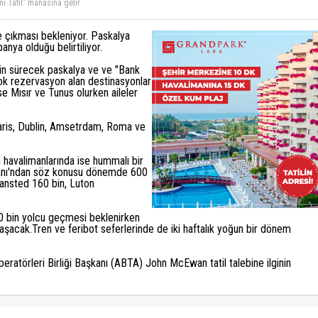
OLUR ŞU GÜNLÜK SEN BEN KAVGALARINDAN UZAKLAŞSAK , DÜNYA VE TÜRKİYE
İHTİYAÇ VE GİDİYORLAR, TÜRKİYE'YE GETİRMEK BİZİM İŞİMİZ....
e çıkması bekleniyor. Paskalya
nya olduğu belirtiliyor.
ün sürecek paskalya ve ve "Bank
 çok rezervasyon alan destinasyonlar
ise Mısır ve Tunus olurken aileler
 Paris, Dublin, Amsetrdam, Roma ve
 havalimanlarında ise hummalı bir
imanı'ndan söz konusu dönemde 600
tansted 160 bin, Luton
0 bin yolcu geçmesi beklenirken
şacak.Tren ve feribot seferlerinde de iki haftalık yoğun bir dönem
peratörleri Birliği Başkanı (ABTA) John McEwan tatil talebine ilginin