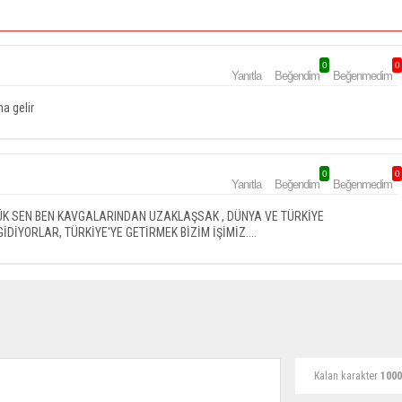
0
0
Yanıtla
Beğendim
Beğenmedim
na gelir
0
0
Yanıtla
Beğendim
Beğenmedim
LÜK SEN BEN KAVGALARINDAN UZAKLAŞSAK , DÜNYA VE TÜRKİYE
İDİYORLAR, TÜRKİYE'YE GETİRMEK BİZİM İŞİMİZ....
Kalan karakter
1000