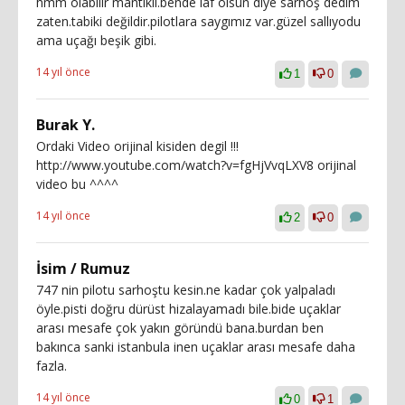
hmm olabilir mantıklı.bende laf olsun diye sarhoş dedim
zaten.tabiki değildir.pilotlara saygımız var.güzel sallıyodu
ama uçağı beşik gibi.
14 yıl önce
1
0
Burak Y.
Ordaki Video orijinal kisiden degil !!!
http://www.youtube.com/watch?v=fgHjVvqLXV8 orijinal
video bu ^^^^
14 yıl önce
2
0
İsim / Rumuz
747 nin pilotu sarhoştu kesin.ne kadar çok yalpaladı
öyle.pisti doğru dürüst hizalayamadı bile.bide uçaklar
arası mesafe çok yakın göründü bana.burdan ben
bakınca sanki istanbula inen uçaklar arası mesafe daha
fazla.
14 yıl önce
0
1