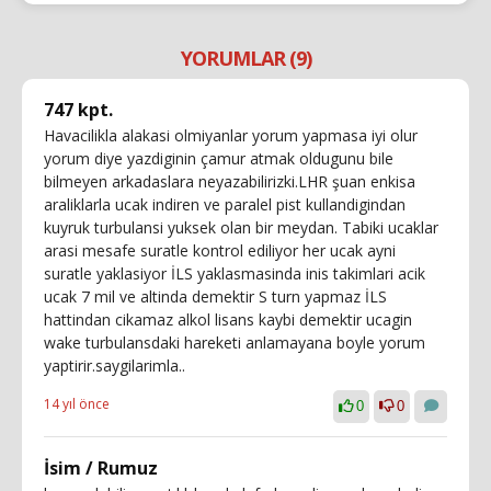
YORUMLAR (9)
747 kpt.
Havacilikla alakasi olmiyanlar yorum yapmasa iyi olur
yorum diye yazdiginin çamur atmak oldugunu bile
bilmeyen arkadaslara neyazabilirizki.LHR şuan enkisa
araliklarla ucak indiren ve paralel pist kullandigindan
kuyruk turbulansi yuksek olan bir meydan. Tabiki ucaklar
arasi mesafe suratle kontrol ediliyor her ucak ayni
suratle yaklasiyor İLS yaklasmasinda inis takimlari acik
ucak 7 mil ve altinda demektir S turn yapmaz İLS
hattindan cikamaz alkol lisans kaybi demektir ucagin
wake turbulansdaki hareketi anlamayana boyle yorum
yaptirir.saygilarimla..
14 yıl önce
0
0
İsim / Rumuz