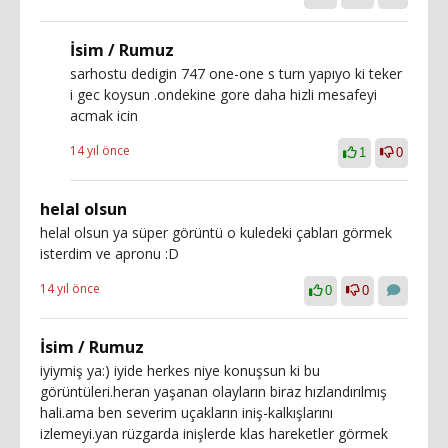
İsim / Rumuz
sarhostu dedigin 747 one-one s turn yapıyo ki teker
i gec koysun .ondekine gore daha hizli mesafeyi
acmak icin
14 yıl önce
1
0
helal olsun
helal olsun ya süper görüntü o kuledeki çabları görmek
isterdim ve apronu :D
14 yıl önce
0
0
İsim / Rumuz
iyiymiş ya:) iyide herkes niye konuşsun ki bu
görüntüleri.heran yaşanan olayların biraz hızlandırılmış
hali.ama ben severim uçakların iniş-kalkışlarını
izlemeyi.yan rüzgarda inişlerde klas hareketler görmek