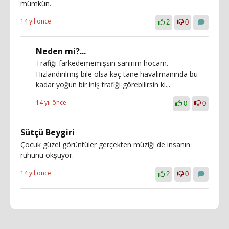
mümkün.
14 yıl önce
2
0
Neden mi?...
Trafiği farkedememişsin sanırım hocam.
Hızlandırılmış bile olsa kaç tane havalimanında bu
kadar yoğun bir iniş trafiği görebilirsin ki...
14 yıl önce
0
0
Sütçü Beygiri
Çocuk güzel görüntüler gerçekten müziği de insanın
ruhunu okşuyor.
14 yıl önce
2
0