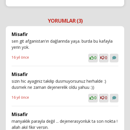
YORUMLAR (3)
Misafir
sen git afganistan'ın dağlarında yaşa. burda bu kafayla
yerin yok.
16 yıl önce
0
0
Misafir
sizin hic ayaginiz takilip dusmuyorsunuz herhalde :)
dusmek ne zaman dejenerelik oldu yahuu :))
16 yıl önce
0
0
Misafir
manyaklık parayla değil ... dejenerasyonluk ta son nokta !
allah akıl fikir versin.