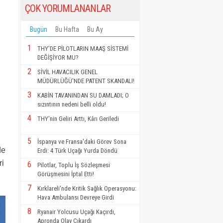
ÇOK YORUMLANANLAR
Bugün
Bu Hafta
Bu Ay
1
THY’DE PİLOTLARIN MAAŞ SİSTEMİ
DEĞİŞİYOR MU?
2
SİVİL HAVACILIK GENEL
MÜDÜRLÜĞÜ'NDE PATENT SKANDALI!
3
KABİN TAVANINDAN SU DAMLADI; O
sızıntının nedeni belli oldu!
4
THY’nin Geliri Arttı, Kârı Geriledi
5
İspanya ve Fransa'daki Görev Sona
de
Erdi: 4 Türk Uçağı Yurda Döndü
ri
6
Pilotlar, Toplu İş Sözleşmesi
Görüşmesini İptal Etti!
7
Kırklareli'nde Kritik Sağlık Operasyonu:
Hava Ambulansı Devreye Girdi
8
Ryanair Yolcusu Uçağı Kaçırdı,
Apronda Olay Çıkardı