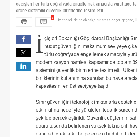
geçişleri her türlü coğrafyada engellemek amacıyla yürüttüğü 
drone sistemini güvenlik birimlerine teslim etti.
1
İzlenecek de ne olacak,sınırlardan geçen geçene,ülk
İ
çişleri Bakanlığı Göç İdaresi Başkanlığı S
hudut güvenliğini maksimum seviyeye çıkar
türlü coğrafyada engellemek amacıyla yürüt
modernizasyon hamlesi kapsamında toplam 391
sistemini güvenlik birimlerine teslim etti. Ülkeni
birliklerinin kullanımına sunulan bu hava araçl
kapasitesini en üst seviyeye taşıdı.
Sınır güvenliğini teknolojik imkanlarla destek
etkin kılma hedefiyle yürütülen tedarik sürecind
şekilde gerçekleştirildi. Güvenlik güçlerinin sa
doğrultusunda belirlenen yüksek teknolojili hav
dahil edilerek farklı bölgelerdeki hudut birlikle