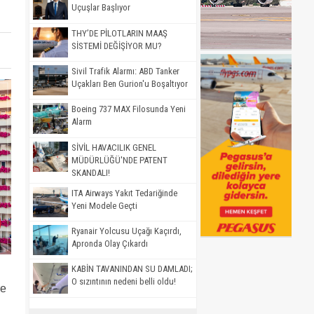
Uçuşlar Başlıyor
THY’DE PİLOTLARIN MAAŞ
SİSTEMİ DEĞİŞİYOR MU?
Sivil Trafik Alarmı: ABD Tanker
Uçakları Ben Gurion'u Boşaltıyor
Boeing 737 MAX Filosunda Yeni
Alarm
SİVİL HAVACILIK GENEL
MÜDÜRLÜĞÜ'NDE PATENT
SKANDALI!
ITA Airways Yakıt Tedariğinde
Yeni Modele Geçti
Ryanair Yolcusu Uçağı Kaçırdı,
Apronda Olay Çıkardı
KABİN TAVANINDAN SU DAMLADI;
O sızıntının nedeni belli oldu!
re