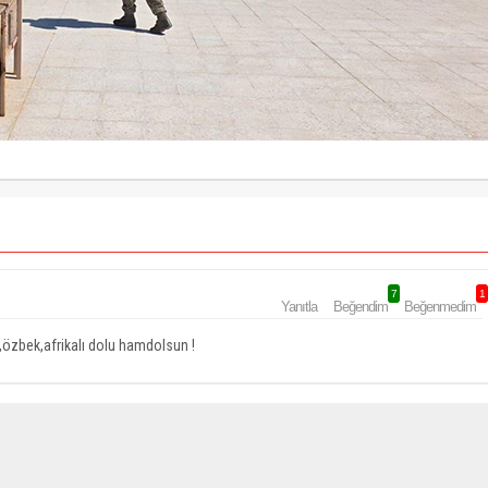
7
1
Yanıtla
Beğendim
Beğenmedim
,özbek,afrikalı dolu hamdolsun !