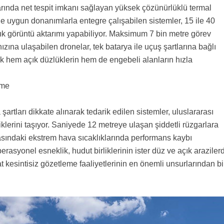
larında net tespit imkanı sağlayan yüksek çözünürlüklü termal
ne uygun donanımlarla entegre çalışabilen sistemler, 15 ile 40
ık görüntü aktarımı yapabiliyor. Maksimum 7 bin metre görev
ızına ulaşabilen dronelar, tek batarya ile uçuş şartlarına bağlı
k hem açık düzlüklerin hem de engebeli alanların hızla
eme
artları dikkate alınarak tedarik edilen sistemler, uluslararası
liklerini taşıyor. Saniyede 12 metreye ulaşan şiddetli rüzgarlara
rasındaki ekstrem hava sıcaklıklarında performans kaybı
asyonel esneklik, hudut birliklerinin ister düz ve açık araziler
t kesintisiz gözetleme faaliyetlerinin en önemli unsurlarından bi