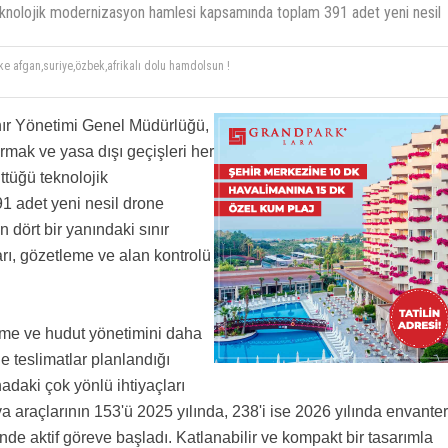
teknolojik modernizasyon hamlesi kapsamında toplam 391 adet yeni nesil
e afgan,suriye,özbek,afrikalı dolu hamdolsun !
ınır Yönetimi Genel Müdürlüğü,
mak ve yasa dışı geçişleri her
tüğü teknolojik
 adet yeni nesil drone
n dört bir yanındaki sınır
arı, gözetleme ve alan kontrolü
leme ve hudut yönetimini daha
e teslimatlar planlandığı
hadaki çok yönlü ihtiyaçları
a araçlarının 153'ü 2025 yılında, 238'i ise 2026 yılında envante
rinde aktif göreve başladı. Katlanabilir ve kompakt bir tasarımla