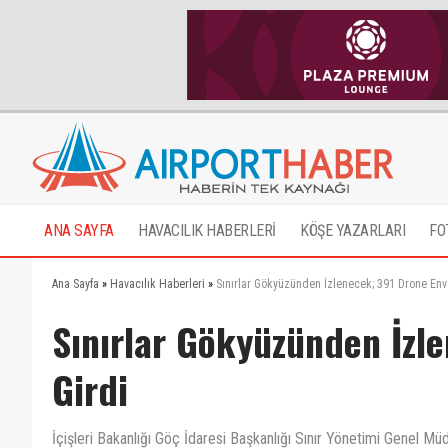
ANA SAYFA
HAVACILIK HABERLERİ
KÖŞE YAZARLARI
FO
Ana Sayfa
»
Havacılık Haberleri
»
Sınırlar Gökyüzünden İzlenecek; 391 Drone Env
Sınırlar Gökyüzünden İzl
Girdi
İçişleri Bakanlığı Göç İdaresi Başkanlığı Sınır Yönetimi Genel M