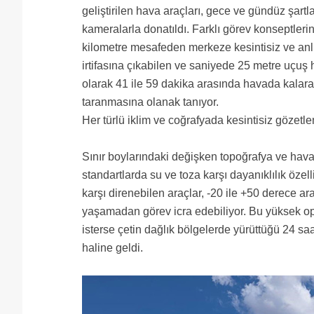
geliştirilen hava araçları, gece ve gündüz şart
kameralarla donatıldı. Farklı görev konseptleri
kilometre mesafeden merkeze kesintisiz ve anl
irtifasına çıkabilen ve saniyede 25 metre uçuş h
olarak 41 ile 59 dakika arasında havada kalara
taranmasına olanak tanıyor.
Her türlü iklim ve coğrafyada kesintisiz gözetl
Sınır boylarındaki değişken topoğrafya ve hava ş
standartlarda su ve toza karşı dayanıklılık özel
karşı direnebilen araçlar, -20 ile +50 derece a
yaşamadan görev icra edebiliyor. Bu yüksek oper
isterse çetin dağlık bölgelerde yürüttüğü 24 saa
haline geldi.