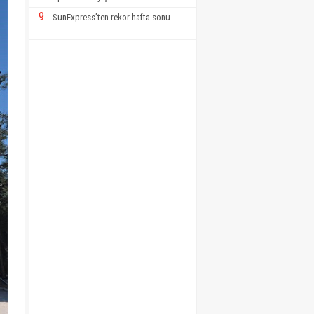
9
SunExpress’ten rekor hafta sonu