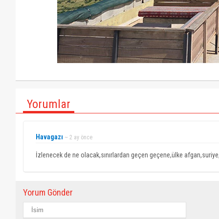
Yorumlar
Havagazı
~ 2 ay önce
İzlenecek de ne olacak,sınırlardan geçen geçene,ülke afgan,suriye
Yorum Gönder