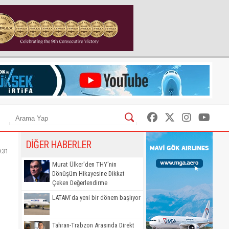
DİĞER HABERLER
0:31
Murat Ülker'den THY'nin
Dönüşüm Hikayesine Dikkat
Çeken Değerlendirme
LATAM'da yeni bir dönem başlıyor
Tahran-Trabzon Arasında Direkt