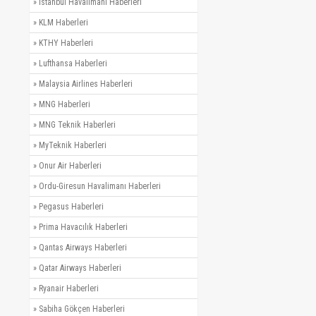
»
İstanbul Havalimanı Haberleri
»
KLM Haberleri
»
KTHY Haberleri
»
Lufthansa Haberleri
»
Malaysia Airlines Haberleri
»
MNG Haberleri
»
MNG Teknik Haberleri
»
MyTeknik Haberleri
»
Onur Air Haberleri
»
Ordu-Giresun Havalimanı Haberleri
»
Pegasus Haberleri
»
Prima Havacılık Haberleri
»
Qantas Airways Haberleri
»
Qatar Airways Haberleri
»
Ryanair Haberleri
»
Sabiha Gökçen Haberleri