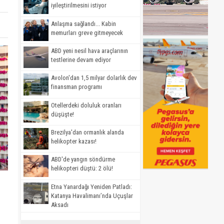
iyileştirilmesini istiyor
Anlaşma sağlandı... Kabin
memurları greve gitmeyecek
ABD yeni nesil hava araçlarının
testlerine devam ediyor
Avolon'dan 1,5 milyar dolarlık dev
finansman programı
Otellerdeki doluluk oranları
düşüşte!
Brezilya'dan ormanlık alanda
helikopter kazası!
ABD'de yangın söndürme
helikopteri düştü: 2 ölü!
Etna Yanardağı Yeniden Patladı:
Katanya Havalimanı’nda Uçuşlar
Aksadı
ı