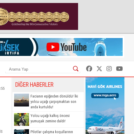
DİĞER HABERLER
8:55
Facianın eşiğinden dönüldü! İki
yolcu uçağı çarpışmaktan son
anda kurtuldu!
Yolcu uçağı kalkış öncesi
yumuşak zemine daldı!
is
Pilotlar çalışma koşullarının