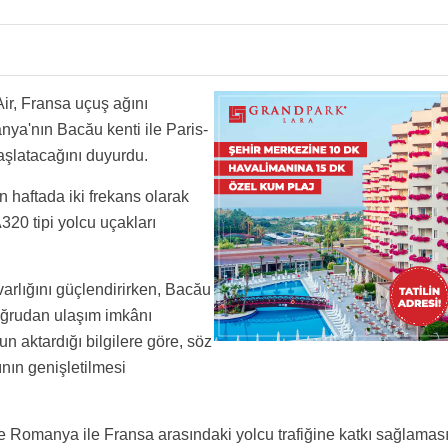
ir, Fransa uçuş ağını
nya'nın Bacău kenti ile Paris-
başlatacağını duyurdu.
 haftada iki frekans olarak
A320 tipi yolcu uçakları
varlığını güçlendirirken, Bacău
oğrudan ulaşım imkânı
n aktardığı bilgilere göre, söz
nın genişletilmesi
le Romanya ile Fransa arasındaki yolcu trafiğine katkı sağlamas