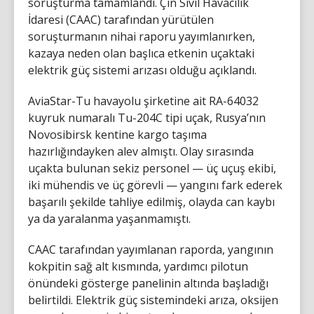
soruşturma tamamlandı. Çin Sivil Havacılık
İdaresi (CAAC) tarafından yürütülen
soruşturmanın nihai raporu yayımlanırken,
kazaya neden olan başlıca etkenin uçaktaki
elektrik güç sistemi arızası olduğu açıklandı.
AviaStar-Tu havayolu şirketine ait RA-64032
kuyruk numaralı Tu-204C tipi uçak, Rusya’nın
Novosibirsk kentine kargo taşıma
hazırlığındayken alev almıştı. Olay sırasında
uçakta bulunan sekiz personel — üç uçuş ekibi,
iki mühendis ve üç görevli — yangını fark ederek
başarılı şekilde tahliye edilmiş, olayda can kaybı
ya da yaralanma yaşanmamıştı.
CAAC tarafından yayımlanan raporda, yangının
kokpitin sağ alt kısmında, yardımcı pilotun
önündeki gösterge panelinin altında başladığı
belirtildi. Elektrik güç sistemindeki arıza, oksijen