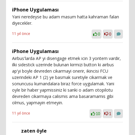
iPhone Uygulaması
Yani neredeyse bu adam masum hatta kahraman falan
diyecekler.
11 yıl önce
0
0
iPhone Uygulaması
Airbus'larda AP yi disengage etmek icin 3 yontem vardir,
ilki sidestick uzerinde bulunan kirmizi button ki airbus
ap'yi boyle devreden cikarmayi onerir, ikincisi FCU
uzerindeki AP 1 (2) ye basmak suretiyle cikarmak ve
sonuncusu kumandalara biraz force uygulamak. Yani
oyle bir haber yapmissiniz ki sanki o adam otopilotu
devreden cikarmaya calismis ama basaramamis gibi
olmus, yapmayin etmeyin.
11 yıl önce
10
1
zaten öyle