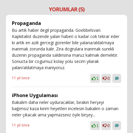
YORUMLAR (5)
Propaganda
Bu artik haber degil propaganda. Goebbelsvari.
Kapkitalist duzende yalan haberi o kadar cok tekrar eder
ki artik en azili gercegi gorenler bile yalana/aldatmaya
inanmak zorunda kalir. Zira dogrulara inanmak surekli
duzenin propaganda saldirisina maruz kalmak demektir.
Sonucta bir cogumuz kolay yolu secim yilarak
yalan/aldatmaya inaniyoruz.
11 yıl önce
1
0
iPhone Uygulaması
Bakalım daha neler uyduracaklar, bırakın herşeyi
bağımsız kaza kırım heyetleri incelesin bakalım o zaman
neler çıkacak ama yapmazsınız öyle birşey...
11 yıl önce
1
0