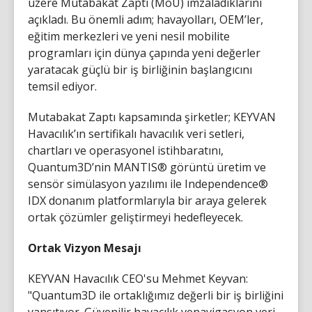
üzere Mutabakat Zaptı (MoU) imzaladıklarını
açıkladı. Bu önemli adım; havayolları, OEM’ler,
eğitim merkezleri ve yeni nesil mobilite
programları için dünya çapında yeni değerler
yaratacak güçlü bir iş birliğinin başlangıcını
temsil ediyor.
Mutabakat Zaptı kapsamında şirketler; KEYVAN
Havacılık’ın sertifikalı havacılık veri setleri,
chartları ve operasyonel istihbaratını,
Quantum3D’nin MANTIS® görüntü üretim ve
sensör simülasyon yazılımı ile Independence®
IDX donanım platformlarıyla bir araya gelerek
ortak çözümler geliştirmeyi hedefleyecek.
Ortak Vizyon Mesajı
KEYVAN Havacılık CEO'su Mehmet Keyvan:
"Quantum3D ile ortaklığımız değerli bir iş birliğini
yansıtıyor. Güvenilir havacılık venavigasyon veri