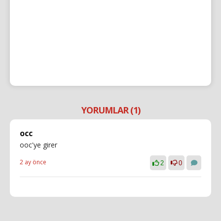
YORUMLAR (1)
occ
ooc'ye girer
2 ay önce
2
0