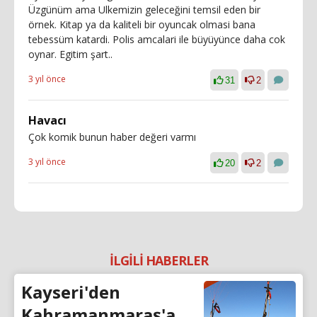
Üzgünüm ama Ulkemizin geleceğini temsil eden bir
örnek. Kitap ya da kaliteli bir oyuncak olmasi bana
tebessüm katardi. Polis amcalari ile büyüyünce daha cok
oynar. Egitim şart..
3 yıl önce
31
2
Havacı
Çok komik bunun haber değeri varmı
3 yıl önce
20
2
İLGİLİ HABERLER
Kayseri'den
Kahramanmaraş'a