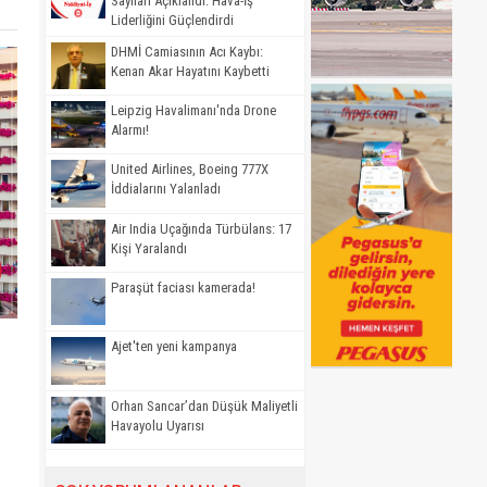
Sayıları Açıklandı: Hava-İş
Liderliğini Güçlendirdi
DHMİ Camiasının Acı Kaybı:
Kenan Akar Hayatını Kaybetti
Leipzig Havalimanı'nda Drone
Alarmı!
United Airlines, Boeing 777X
İddialarını Yalanladı
Air India Uçağında Türbülans: 17
Kişi Yaralandı
Paraşüt faciası kamerada!
Ajet'ten yeni kampanya
Orhan Sancar’dan Düşük Maliyetli
Havayolu Uyarısı