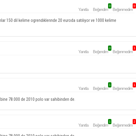
0
0
Yanıtla
Beğendim
Beğenmedim
lar 150 dil kelime ogrendıklerınde 20 euroda satılıyor ve 1000 kelime
0
1
Yanıtla
Beğendim
Beğenmedim
1
1
Yanıtla
Beğendim
Beğenmedim
5 bine 78.000 de 2010 polo var sahibinden de.
1
2
Yanıtla
Beğendim
Beğenmedim