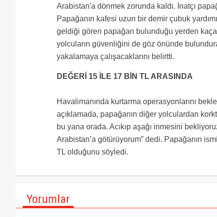
transfer yolcu bilgisi, kaptan sertifika bilgisi (CAT),
Arabistan'a dönmek zorunda kaldı. İnatçı papa
değerli veriyi uçağın canlı pozisyon bilgisi ile birl
Papağanın kafesi uzun bir demir çubuk yardımıy
önüne koyabilen OpsEye, olağanüstü operasyonel şa
doğru karar almada önemli bir destek ürün görevi üst
geldiği gören papağan bulunduğu yerden kaçarak
saniye bazında ve metre hassasiyetinde izlenmesi
yolcuların güvenliğini de göz önünde bulundura
Başkanlığı’nın sağladığı sivil havacılık bilgi ve tec
Antalya, İzmir havalimanları için de kullanıma açılma
yakalamaya çalışacaklarını belirtti.
DEĞERİ 15 İLE 17 BİN TL ARASINDA
Havalimanında kurtarma operasyonlarını bekley
açıklamada, papağanın diğer yolculardan korkt
bu yana orada. Acıkıp aşağı inmesini bekliyoru
Arabistan’a götürüyorum” dedi. Papağanın ismin
TL olduğunu söyledi.
Yorumlar