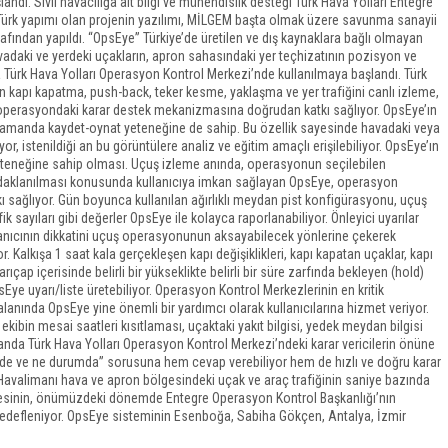
ı. Sivil havacılığa ait bilgi ve mühendislik desteği Türk Hava Yolları Entegre
Türk yapımı olan projenin yazılımı, MİLGEM başta olmak üzere savunma sanayii
rafından yapıldı. “OpsEye” Türkiye’de üretilen ve dış kaynaklara bağlı olmayan
avadaki ve yerdeki uçakların, apron sahasındaki yer teçhizatının pozisyon ve
a Türk Hava Yolları Operasyon Kontrol Merkezi’nde kullanılmaya başlandı. Türk
arın kapı kapatma, push-back, teker kesme, yaklaşma ve yer trafiğini canlı izleme,
k operasyondaki karar destek mekanizmasına doğrudan katkı sağlıyor. OpsEye’ın
ı zamanda kaydet-oynat yeteneğine de sahip. Bu özellik sayesinde havadaki veya
or, istenildiği an bu görüntülere analiz ve eğitim amaçlı erişilebiliyor. OpsEye’ın
a yeteneğine sahip olması. Uçuş izleme anında, operasyonun seçilebilen
ara odaklanılması konusunda kullanıcıya imkan sağlayan OpsEye, operasyon
kı sağlıyor. Gün boyunca kullanılan ağırlıklı meydan pist konfigürasyonu, uçuş
afik sayıları gibi değerler OpsEye ile kolayca raporlanabiliyor. Önleyici uyarılar
lanıcının dikkatini uçuş operasyonunun aksayabilecek yönlerine çekerek
 Kalkışa 1 saat kala gerçekleşen kapı değişiklikleri, kapı kapatan uçaklar, kapı
ıçap içerisinde belirli bir yükseklikte belirli bir süre zarfında bekleyen (hold)
psEye uyarı/liste üretebiliyor. Operasyon Kontrol Merkezlerinin en kritik
lanında OpsEye yine önemli bir yardımcı olarak kullanıcılarına hizmet veriyor.
u ekibin mesai saatleri kısıtlaması, uçaktaki yakıt bilgisi, yedek meydan bilgisi
 ekranda Türk Hava Yolları Operasyon Kontrol Merkezi’ndeki karar vericilerin önüne
de ve ne durumda” sorusuna hem cevap verebiliyor hem de hızlı ve doğru karar
 Havalimanı hava ve apron bölgesindeki uçak ve araç trafiğinin saniye bazında
esinin, önümüzdeki dönemde Entegre Operasyon Kontrol Başkanlığı’nın
esi hedefleniyor. OpsEye sisteminin Esenboğa, Sabiha Gökçen, Antalya, İzmir