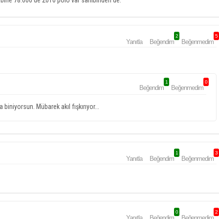
5 bine 78.000 de 2010 polo var sahibinden de.
2
5
Yanıtla
Beğendim
Beğenmedim
1
0
Beğendim
Beğenmedim
biniyorsun. Mübarek akıl fışkırıyor...
1
3
Yanıtla
Beğendim
Beğenmedim
0
2
Yanıtla
Beğendim
Beğenmedim