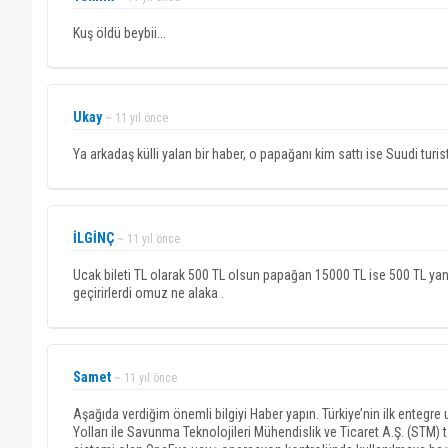
Kuş öldü beybii...
Ukay
~ 11 yıl önce
Ya arkadaş külli yalan bir haber, o papağanı kim sattı ise Suudi turiste
İLGİNÇ
~ 11 yıl önce
Ucak bileti TL olarak 500 TL olsun papağan 15000 TL ise 500 TL yanm
geçirirlerdi omuz ne alaka .
Samet
~ 11 yıl önce
Aşağıda verdiğim önemli bilgiyi Haber yapın. Türkiye’nin ilk entegr
Yolları ile Savunma Teknolojileri Mühendislik ve Ticaret A.Ş. (STM) ta