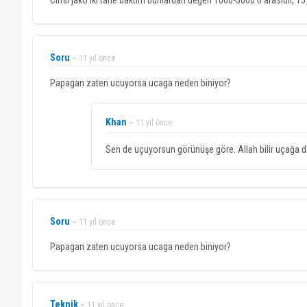
Cinsi jako iki tane baktım bunlardan değeri 1000-3000 tl arasıdır, 1
Soru
~ 11 yıl önce
Papagan zaten ucuyorsa ucaga neden biniyor?
Khan
~ 11 yıl önce
Sen de uçuyorsun görünüşe göre. Allah bilir uçağa da 
Soru
~ 11 yıl önce
Papagan zaten ucuyorsa ucaga neden biniyor?
Teknik
~ 11 yıl önce