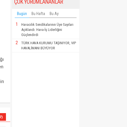
ÇOK YORUMLANANLAR
Bugün
Bu Hafta
Bu Ay
1
Havacılık Sendikalarının Üye Sayıları
Açıklandı: Hava-İş Liderliğini
Güçlendirdi
2
TÜRK HAVA KURUMU TAŞINIYOR, VIP
HAVALİMANI BÜYÜYOR
ğı
en
in
7)