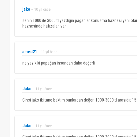
jako
~ 10 yıl önce
senin 1000 ile 3000 tl yazdıgın paganlar konusma haznesi yenı olan
haznesinde hafızaları var
amed21
~ 11 yıl önce
ne yazık ki papağan insandan daha değerli
Jako
~ 11 yıl önce
Cinsi jako iki tane baktım bunlardan değeri 1000-3000 tl arasıdır, 1
Jako
~ 11 yıl önce