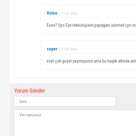
Volvo
~ 11 yıl önce
Eeee? Ops Eye teknolojisini papağanı izlemek için mi
super
~ 11 yıl önce
evet çok güzel yazmışsınız ama bu başlık altında a
Yorum Gönder