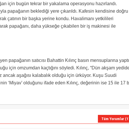
 uçucu ekibin mesai saatleri kısıtlaması, uçaktaki yakıt bilgisi, yedek meydan bilgisi gibi
ğan için bugün tekrar bir yakalama operasyonu hazırlandı.
eştirip aynı ekranda Türk Hava Yolları Operasyon Kontrol Merkezi’ndeki karar vericilerin
la papağanın beklediği yere çıkarıldı. Kafesin kendisine doğru
rtlarda “Uçağım nerede ve ne durumda” sorusuna hem cevap verebiliyor hem de hızlı ve
leniyor. İlk etapta Atatürk Havalimanı hava ve apron bölgesindeki uçak ve araç trafiğinin
 çatının bir başka yerine kondu. Havalimanı yetkilileri
ne imkan sağlayan OpsEye projesinin, önümüzdeki dönemde Entegre Operasyon Kontrol
rak papağanı, daha yükseğe çıkabilen bir iş makinesi ile
rübesi ile daha da geliştirilmesi hedefleniyor. OpsEye sisteminin Esenboğa, Sabiha Gökçen,
sı çalışmaları sürüyor.
en papağanın satıcısı Bahattin Kılınç basın mensuplarına yaptı
uğu için omzumdan kaçtığını söyledi. Kılınç, “Dün akşam yedid
z ancak aşağısı kalabalık olduğu için ürküyor. Kuşu Suudi
in ‘Miyav’ olduğunu ifade eden Kılınç, değerinin ise 15 ile 17 b
Tüm Yorumlar (1