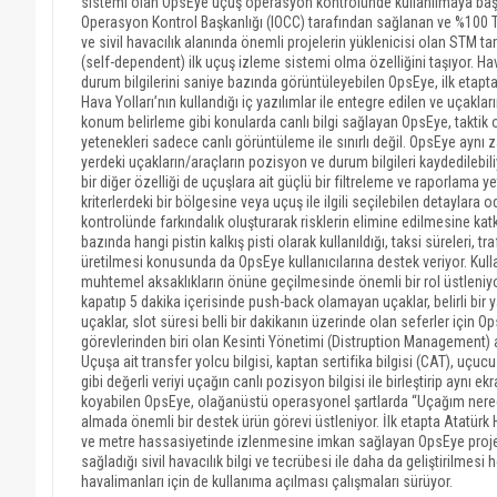
sistemi olan OpsEye uçuş operasyon kontrolünde kullanılmaya başland
Operasyon Kontrol Başkanlığı (IOCC) tarafından sağlanan ve %100 
ve sivil havacılık alanında önemli projelerin yüklenicisi olan STM ta
(self-dependent) ilk uçuş izleme sistemi olma özelliğini taşıyor. H
durum bilgilerini saniye bazında görüntüleyebilen OpsEye, ilk etapt
Hava Yolları’nın kullandığı iç yazılımlar ile entegre edilen ve uçakl
konum belirleme gibi konularda canlı bilgi sağlayan OpsEye, takti
yetenekleri sadece canlı görüntüleme ile sınırlı değil. OpsEye ayn
yerdeki uçakların/araçların pozisyon ve durum bilgileri kaydedilebiliy
bir diğer özelliği de uçuşlara ait güçlü bir filtreleme ve raporlam
kriterlerdeki bir bölgesine veya uçuş ile ilgili seçilebilen detayl
kontrolünde farkındalık oluşturarak risklerin elimine edilmesine kat
bazında hangi pistin kalkış pisti olarak kullanıldığı, taksi süreleri, tr
üretilmesi konusunda da OpsEye kullanıcılarına destek veriyor. Kul
muhtemel aksaklıkların önüne geçilmesinde önemli bir rol üstleniyor.
kapatıp 5 dakika içerisinde push-back olamayan uçaklar, belirli bir yar
uçaklar, slot süresi belli bir dakikanın üzerinde olan seferler için O
görevlerinden biri olan Kesinti Yönetimi (Distruption Management) a
Uçuşa ait transfer yolcu bilgisi, kaptan sertifika bilgisi (CAT), uçuc
gibi değerli veriyi uçağın canlı pozisyon bilgisi ile birleştirip aynı
koyabilen OpsEye, olağanüstü operasyonel şartlarda “Uçağım nere
almada önemli bir destek ürün görevi üstleniyor. İlk etapta Atatürk
ve metre hassasiyetinde izlenmesine imkan sağlayan OpsEye proj
sağladığı sivil havacılık bilgi ve tecrübesi ile daha da geliştirilm
havalimanları için de kullanıma açılması çalışmaları sürüyor.