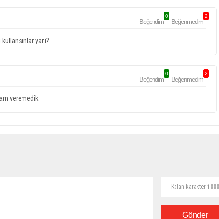
0
2
Beğendim
Beğenmedim
 kullansınlar yani?
0
2
Beğendim
Beğenmedim
nlam veremedik.
Kalan karakter
1000
Gönder