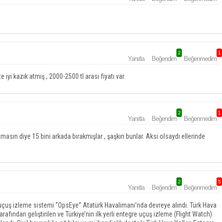
2
1
Yanıtla
Beğendim
Beğenmedim
 iyi kazık atmış , 2000-2500 tl arası fiyatı var.
2
1
Yanıtla
Beğendim
Beğenmedim
asın diye 15 bini arkada bırakmışlar , şaşkın bunlar. Aksi olsaydı ellerinde
2
5
Yanıtla
Beğendim
Beğenmedim
e uçuş izleme sistemi “OpsEye” Atatürk Havalimanı’nda devreye alındı. Türk Hava
rafından geliştirilen ve Türkiye’nin ilk yerli entegre uçuş izleme (Flight Watch)