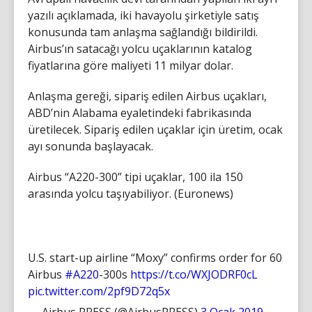
yazılı açıklamada, iki havayolu şirketiyle satış
konusunda tam anlaşma sağlandığı bildirildi.
Airbus’ın satacağı yolcu uçaklarının katalog
fiyatlarına göre maliyeti 11 milyar dolar.
Anlaşma gereği, sipariş edilen Airbus uçakları,
ABD’nin Alabama eyaletindeki fabrikasında
üretilecek. Sipariş edilen uçaklar için üretim, ocak
ayı sonunda başlayacak.
Airbus “A220-300” tipi uçaklar, 100 ila 150
arasında yolcu taşıyabiliyor. (Euronews)
U.S. start-up airline “Moxy” confirms order for 60
Airbus
#A220
-300s
https://t.co/WXJODRF0cL
pic.twitter.com/2pf9D72q5x
— Airbus PRESS (@AirbusPRESS)
3 Ocak 2019