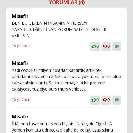
YORUMLAR (4)
Misafir
BEN BU ÜLKENİN İNSANININ HERŞEYİ
YAPABLECEĞİNE İNANIYORUM.SADECE DESTEK
VERİLSİN.
15 yıl önce
0
0
Misafir
hadi cocuklar milyon dolarlari kaptirdik artik tek
umudumuz sizlersiniz. Size bes para yok aferin delisi olup
calisacaksiniz artik. Sakin sanmayin ki bir projede
calisiyorsunuz diye burs murs verilecek.
15 yıl önce
0
0
Misafir
İHA ların tasarlanmasında hiç bir sıkıntı yok. Eğer İHA
yerden komuta edilecekse daha da kolay. Esas sıkıntı