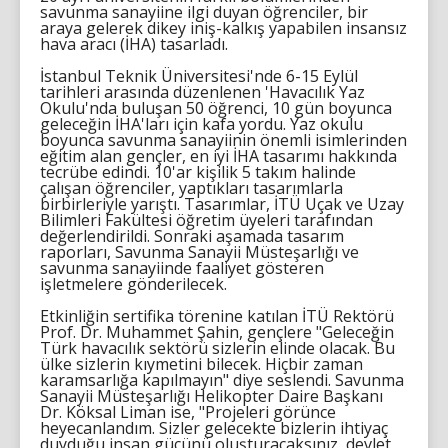
savunma sanayiine ilgi duyan öğrenciler, bir
araya gelerek dikey iniş-kalkış yapabilen insansız
hava aracı (İHA) tasarladı.
İstanbul Teknik Üniversitesi'nde 6-15 Eylül
tarihleri arasında düzenlenen 'Havacılık Yaz
Okulu'nda buluşan 50 öğrenci, 10 gün boyunca
geleceğin İHA'ları için kafa yordu. Yaz okulu
boyunca savunma sanayiinin önemli isimlerinden
eğitim alan gençler, en iyi İHA tasarımı hakkında
tecrübe edindi. 10'ar kişilik 5 takım halinde
çalışan öğrenciler, yaptıkları tasarımlarla
birbirleriyle yarıştı. Tasarımlar, İTÜ Uçak ve Uzay
Bilimleri Fakültesi öğretim üyeleri tarafından
değerlendirildi. Sonraki aşamada tasarım
raporları, Savunma Sanayii Müsteşarlığı ve
savunma sanayiinde faaliyet gösteren
işletmelere gönderilecek.
Etkinliğin sertifika törenine katılan İTÜ Rektörü
Prof. Dr. Muhammet Şahin, gençlere "Geleceğin
Türk havacılık sektörü sizlerin elinde olacak. Bu
ülke sizlerin kıymetini bilecek. Hiçbir zaman
karamsarlığa kapılmayın" diye seslendi. Savunma
Sanayii Müsteşarlığı Helikopter Daire Başkanı
Dr. Köksal Liman ise, "Projeleri görünce
heyecanlandım. Sizler gelecekte bizlerin ihtiyaç
duyduğu insan gücünü oluşturacaksınız, devlet