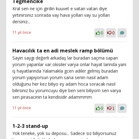
Teğmencike
Kral sen ne için girdin kuuvet e vatan vatan diye
yırtınırsınız sonrada vay hava yolları vay su yolları
dersiniz...
11 yıl önce
0
0
Havacılık ta en adi meslek ramp bölümü
Sayin saygı değerli arkadaş lar buradan saçma sapan
yorum yapanlar var okisiler varya onlar hayat larinda yani
iş hayatlarında Yalamakla gcen adiler gelmiş buradan
yorum yapıyorsun yorum sana senin nasıl adam
olduğunu her kez biliyo ey adam hoca soracak nasıl
bilirsiniz bu yorumcuyu diye ben seni biliyom sen varya
sen pirasacinin ta kendisidir adammmm
11 yıl önce
0
1
1-2-3 stand-up
Yok teneke, yok su deposu... Sadece siz biliyorsunuz