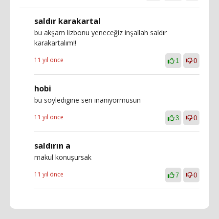
saldır karakartal
bu akşam lizbonu yeneceğiz inşallah saldır
karakartalım!!
11 yıl önce
1
0
hobi
bu söyledigine sen inanıyormusun
11 yıl önce
3
0
saldırın a
makul konuşursak
11 yıl önce
7
0