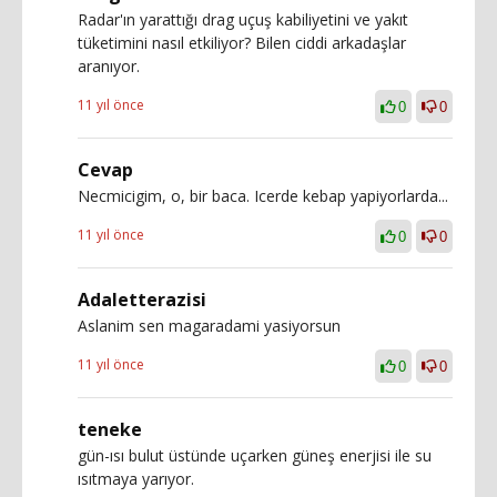
Radar'ın yarattığı drag uçuş kabiliyetini ve yakıt
tüketimini nasıl etkiliyor? Bilen ciddi arkadaşlar
aranıyor.
11 yıl önce
0
0
Cevap
Necmicigim, o, bir baca. Icerde kebap yapiyorlarda...
11 yıl önce
0
0
Adaletterazisi
Aslanim sen magaradami yasiyorsun
11 yıl önce
0
0
teneke
gün-ısı bulut üstünde uçarken güneş enerjisi ile su
ısıtmaya yarıyor.