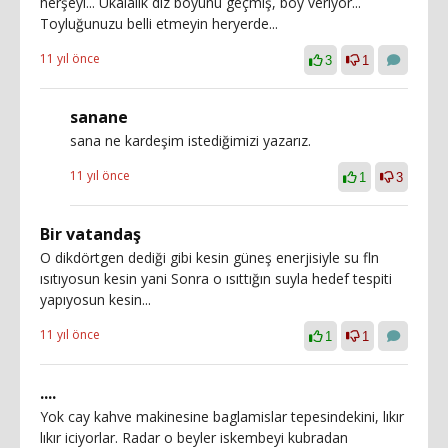
herşeyi... Ukalalık diz boyunu geçmiş, boy veriyor...
Toyluğunuzu belli etmeyin heryerde...
11 yıl önce
3
1
sanane
sana ne kardeşim istediğimizi yazarız.
11 yıl önce
1
3
Bir vatandaş
O dikdörtgen dediği gibi kesin güneş enerjisiyle su fln
ısıtıyosun kesin yani Sonra o ısıttığın suyla hedef tespiti
yapıyosun kesin...
11 yıl önce
1
1
....
Yok cay kahve makinesine baglamislar tepesindekini, lıkır
lıkır iciyorlar. Radar o beyler iskembeyi kubradan