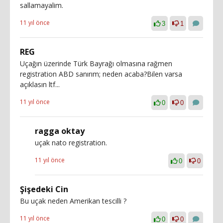
sallamayalim.
11 yıl önce
3
1
REG
Uçağın üzerinde Türk Bayrağı olmasına rağmen
registration ABD sanırım; neden acaba?Bilen varsa
açıklasın ltf...
11 yıl önce
0
0
ragga oktay
uçak nato registration.
11 yıl önce
0
0
Şişedeki Cin
Bu uçak neden Amerikan tescilli ?
11 yıl önce
0
0