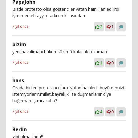
PapaJohn
Bizde protesto olsa gostericiler vatan haini ilan edilirdi
işte merkel tayyip farkı en kısasından
7 yıl önce
2
1
bizim
yeni havalimanı hükümsüz mü kalacak o zaman
7 yıl önce
1
0
hans
Orada birileri protestoculara 'vatan hainleriii,büyümemizi
istemiyorlarrr,millet,bayrak,kilise düşmanlarııı' diye
bağırmamış mı acaba?
7 yıl önce
4
0
Berlin
gibi olmasinda!!