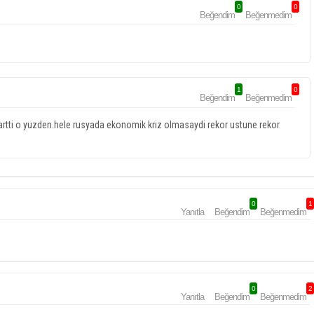
0
0
Beğendim
Beğenmedim
1
0
Beğendim
Beğenmedim
tti o yuzden.hele rusyada ekonomik kriz olmasaydi rekor ustune rekor
0
1
Yanıtla
Beğendim
Beğenmedim
0
2
Yanıtla
Beğendim
Beğenmedim