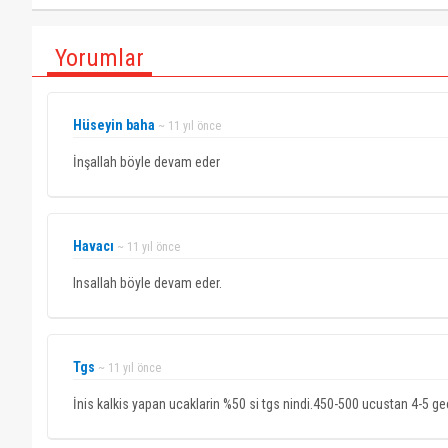
Yorumlar
Hüseyin baha
~ 11 yıl önce
İnşallah böyle devam eder
Havacı
~ 11 yıl önce
Insallah böyle devam eder.
Tgs
~ 11 yıl önce
İnis kalkis yapan ucaklarin %50 si tgs nindi.450-500 ucustan 4-5 