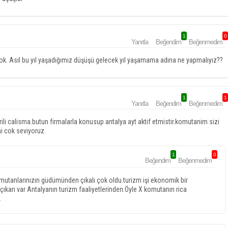
1
0
Yanıtla
Beğendim
Beğenmedim
yok. Asıl bu yıl yaşadığımız düşüşü gelecek yıl yaşamama adına ne yapmalıyız??
1
1
Yanıtla
Beğendim
Beğenmedim
i calisma.butun firmalarla konusup antalya ayt aktif etmistir.komutanim sizi
i cok seviyoruz.
1
0
Beğendim
Beğenmedim
omutanlarınızın güdümünden çıkalı çok oldu.turizm işi ekonomik bir
n çıkarı var Antalyanın turizm faaliyetlerinden.Öyle X komutanın rica
.