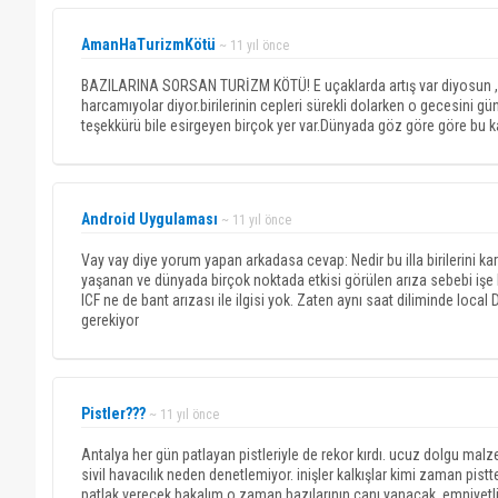
AmanHaTurizmKötü
~ 11 yıl önce
BAZILARINA SORSAN TURİZM KÖTÜ! E uçaklarda artış var diyosun , yo
harcamıyolar diyor.birilerinin cepleri sürekli dolarken o gecesini 
teşekkürü bile esirgeyen birçok yer var.Dünyada göz göre göre bu k
Android Uygulaması
~ 11 yıl önce
Vay vay diye yorum yapan arkadasa cevap: Nedir bu illa birilerini 
yaşanan ve dünyada birçok noktada etkisi görülen arıza sebebi iş
ICF ne de bant arızası ile ilgisi yok. Zaten aynı saat diliminde loca
gerekiyor
Pistler???
~ 11 yıl önce
Antalya her gün patlayan pistleriyle de rekor kırdı. ucuz dolgu malzem
sivil havacılık neden denetlemiyor. inişler kalkışlar kimi zaman pistte
patlak verecek bakalım o zaman bazılarının canı yanacak. emniyetli