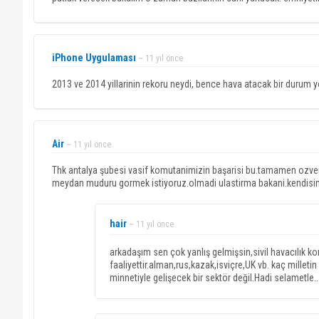
iPhone Uygulaması
~ 11 yıl önce
2013 ve 2014 yillarinin rekoru neydi, bence hava atacak bir durum 
Air
~ 11 yıl önce
Thk antalya şubesi vasif komutanimizin başarisi bu.tamamen ozveril
meydan muduru gormek istiyoruz.olmadi ulastirma bakani.kendisin
hair
~ 11 yıl önce
arkadaşım sen çok yanlış gelmişsin,sivil havacılık k
faaliyettir.alman,rus,kazak,isviçre,UK vb. kaç milleti
minnetiyle gelişecek bir sektör değil.Hadi selametle..