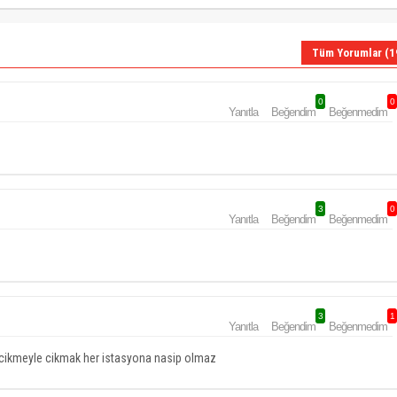
Tüm Yorumlar (1
0
0
Yanıtla
Beğendim
Beğenmedim
3
0
Yanıtla
Beğendim
Beğenmedim
3
1
Yanıtla
Beğendim
Beğenmedim
gecikmeyle cikmak her istasyona nasip olmaz