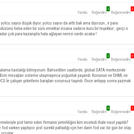
3
1
Yanıtla
Beğendim
Beğenmedim
lcu sayısı düşük diyor..yolcu sayısı da arttı bak ama diyosun , e para
gündüzünü heba eden bir sürü emektar insana sadece kuru bir teşekkür , gerçi o
adar çok para kazanıpta hala ağlayan neresi vardır acaba !
2
0
Yanıtla
Beğendim
Beğenmedim
karalama hastalığı bilmiyorum. Bahsedilen saatlerde, global SATA merkezinde
e Bsm mesajları sisteme ulaşmayınca yoğunluk yaşandı. Konunun ne DHMI, ne
l DCS ĺe çalışan şirketlerin barajları sorunsuz taşındı. Önce anlayıp sonra yazmak
6
1
Yanıtla
Beğendim
Beğenmedim
eleriyle pist tamir eden firmanın yeterliliğini kim inceledi ihale nasıl yapıldı?
 fod varken yapılıyor. pist sürekli patladığı için her daim fod var. bir gün bir olay
 uçuşlar