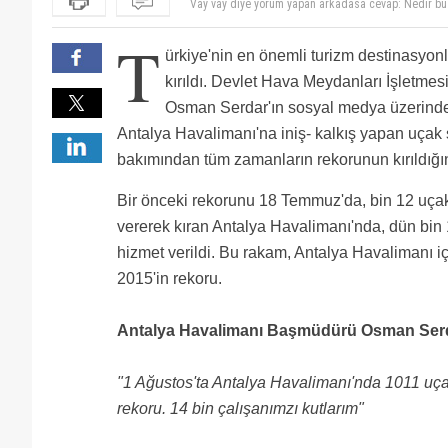
merkezinde yaşanan ve dünyada birçok noktada etki
Antalya her gün patlayan pistleriyle de rekor kırdı. u
Konunun ne DHMI, ne ICF ne de bant arızası ile ilgisi 
yapıldı? sivil havacılık neden denetlemiyor. inişler ka
2013 ve 2014 yillarinin rekoru neydi, bence hava at
T
Önce anlayıp sonra yazmak gerekiyor
bir gün bir olay patlak verecek bakalım o zaman bazı
yapmalıyız??
Thk antalya şubesi vasif komutanimizin başarisi bu.t
ürkiye'nin en önemli turizm destinasyon
meydan muduru gormek istiyoruz.olmadi ulastirma b
Gurur duydum....
Sasirmadim antalya hep turist dolu, yurtdan ve yurtdi
kırıldı. Devlet Hava Meydanları İşletm
İnşallah böyle devam eder
Osman Serdar'ın sosyal medya üzerinde
Insallah böyle devam eder.
İnis kalkis yapan ucaklarin %50 si tgs nindi.450-5
Antalya Havalimanı'na iniş- kalkış yapan uçak 
BAZILARINA SORSAN TURİZM KÖTÜ! E uçaklarda artış va
bakımından tüm zamanların rekorunun kırıldığı
harcamıyolar diyor.birilerinin cepleri sürekli dola
gerçi o teşekkürü bile esirgeyen birçok yer var.Dün
Bir önceki rekorunu 18 Temmuz'da, bin 12 uça
vererek kıran Antalya Havalimanı'nda, dün bin
hizmet verildi. Bu rakam, Antalya Havalimanı i
2015'in rekoru.
Antalya Havalimanı Başmüdürü Osman Serd
"1 Ağustos'ta Antalya Havalimanı'nda 1011 uçakl
rekoru. 14 bin çalışanımzı kutlarım"