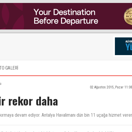
TO GALERİ
a
02 Ağustos 2015, Pazar 11:0
ir rekor daha
 kırmaya devam ediyor. Antalya Havalimanı dün bin 11 uçağa hizmet vere
la birilerini karalama hastalığı bilmiyorum. Bahsedilen saatlerde, global SATA