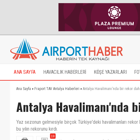
ANA SAYFA
HAVACILIK HABERLERİ
KÖŞE YAZARLARI
FO
Ana Sayfa
»
Fraport TAV Antalya Haberleri
»
Antalya Havalimanı'nda bir rekor dah
Antalya Havalimanı'nda b
Yaz sezonun gelmesiyle birçok Türkiye'deki havalimanları rekor
bu yılın rekorunu kırdı.
Vay vay diye yorum yapan arkadasa cevap: Nedir bu il
19