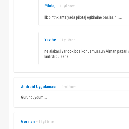
Pilotaj
~ 11 yıl önce
Ilk bir thk antalyada pilotaj egitimine baslasin .....
Yav he
~ 11 yıl önce
ne alakasi var cok bos konusmussun.Alman pazari ar
kirilirdi bu sene
Android Uygulaması
~ 11 yıl önce
Gurur duydum....
German
~ 11 yıl önce