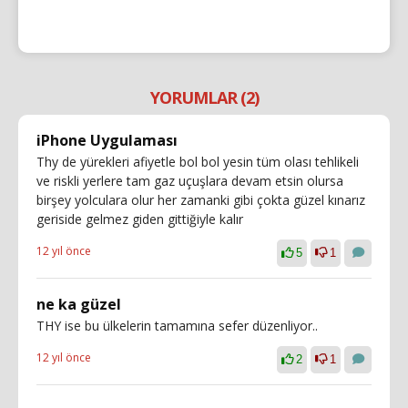
YORUMLAR (2)
iPhone Uygulaması
Thy de yürekleri afiyetle bol bol yesin tüm olası tehlikeli
ve riskli yerlere tam gaz uçuşlara devam etsin olursa
birşey yolculara olur her zamanki gibi çokta güzel kınarız
geriside gelmez giden gittiğiyle kalır
12 yıl önce
5
1
ne ka güzel
THY ise bu ülkelerin tamamına sefer düzenliyor..
12 yıl önce
2
1