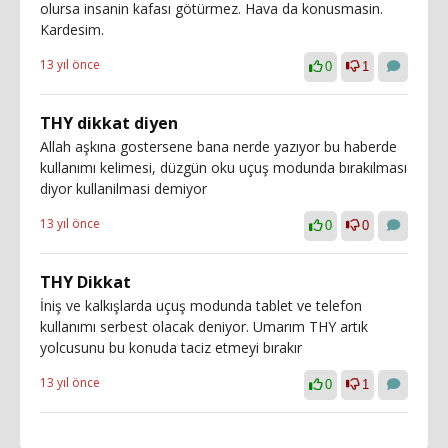
olursa insanin kafası götürmez. Hava da konusmasin.
Kardesim.
13 yıl önce
0
1
THY dikkat diyen
Allah aşkına gostersene bana nerde yazıyor bu haberde
kullanımı kelimesi, düzgün oku uçuş modunda bırakılması
diyor kullanilmasi demiyor
13 yıl önce
0
0
THY Dikkat
İniş ve kalkışlarda uçuş modunda tablet ve telefon
kullanımı serbest olacak deniyor. Umarım THY artık
yolcusunu bu konuda taciz etmeyi bırakır
13 yıl önce
0
1