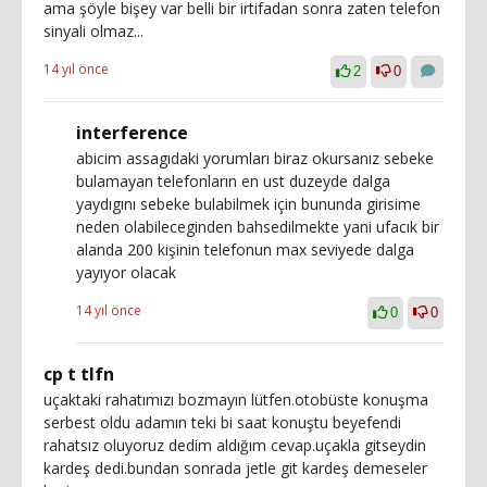
ama şöyle bişey var belli bir irtifadan sonra zaten telefon
sinyali olmaz...
14 yıl önce
2
0
interference
abicim assagıdaki yorumları biraz okursanız sebeke
bulamayan telefonların en ust duzeyde dalga
yaydıgını sebeke bulabilmek için bununda girisime
neden olabileceginden bahsedilmekte yani ufacık bir
alanda 200 kişinin telefonun max seviyede dalga
yayıyor olacak
14 yıl önce
0
0
cp t tlfn
uçaktaki rahatımızı bozmayın lütfen.otobüste konuşma
serbest oldu adamın teki bi saat konuştu beyefendi
rahatsız oluyoruz dedim aldığım cevap.uçakla gitseydin
kardeş dedi.bundan sonrada jetle git kardeş demeseler