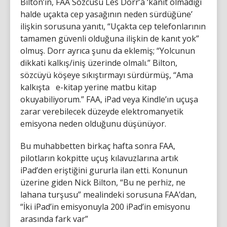
Bilton’ın, FAA Sözcüsü Les Dorr’a ‘kanıt olmadığı
halde uçakta cep yasağının neden sürdüğüne’
ilişkin sorusuna yanıtı, “Uçakta cep telefonlarının
tamamen güvenli olduğuna ilişkin de kanıt yok”
olmuş. Dorr ayrıca şunu da eklemiş; “Yolcunun
dikkati kalkış/iniş üzerinde olmalı.” Bilton,
sözcüyü köşeye sıkıştırmayı sürdürmüş, “Ama
kalkışta e-kitap yerine matbu kitap
okuyabiliyorum.” FAA, iPad veya Kindle’ın uçuşa
zarar verebilecek düzeyde elektromanyetik
emisyona neden olduğunu düşünüyor.
Bu muhabbetten birkaç hafta sonra FAA,
pilotların kokpitte uçuş kılavuzlarına artık
iPad’den eriştiğini gururla ilan etti. Konunun
üzerine giden Nick Bilton, “Bu ne perhiz, ne
lahana turşusu” mealindeki sorusuna FAA’dan,
“İki iPad’in emisyonuyla 200 iPad’in emisyonu
arasında fark var”