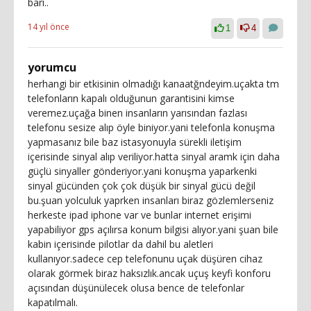
bari..
14 yıl önce
1
4
yorumcu
herhangi bir etkisinin olmadığı kanaatğndeyim.uçakta tm
telefonların kapalı olduğunun garantisini kimse
veremez.uçağa binen insanların yarısından fazlası
telefonu sesize alıp öyle biniyor.yani telefonla konuşma
yapmasanız bile baz istasyonuyla sürekli iletişim
içerisinde sinyal alıp veriliyor.hatta sinyal aramk için daha
güçlü sinyaller gönderiyor.yani konuşma yaparkenki
sinyal gücünden çok çok düşük bir sinyal gücü değil
bu.şuan yolculuk yaprken insanları biraz gözlemlerseniz
herkeste ipad iphone var ve bunlar internet erişimi
yapabiliyor gps açılırsa konum bilgisi alıyor.yani şuan bile
kabin içerisinde pilotlar da dahil bu aletleri
kullanıyor.sadece cep telefonunu uçak düşüren cihaz
olarak görmek biraz haksızlık.ancak uçuş keyfi konforu
açısından düşünülecek olusa bence de telefonlar
kapatılmalı.