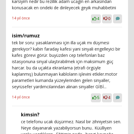
karsiyim nedir bu rezillik adam ucagin en arkasindan
konusacak en ondeki de dinleyecek geyik muhabbetini
14 yıl önce
4
0
isim/rumuz
tek bir soru: yasaklanması için illa uçak mı düşmesi
gerekiyor? kabin faraday kafesi yani sinyali engelleyici bir
kafes görevi görür. buyüzden cep telefonları baz
istasyonuna sinyal ulaştırabilmek için maksimum güç
harcar. bu da uçakta ekranlama (etrafı örgüyle
kaplanmış) bulunmayan kabloların işlevini etkiler.motor
parametleri kumanda yüzeylerinden gelen sinyaller,
seyrüsefer yardımcılarından alınan sinyaller GİBİ...
14 yıl önce
5
4
kimsin?
ce telefonu ucak düşürmez. Nasıl bir zihniyetsin sen.
Neye dayanarak yazabiliyorsun bunu.. Küülliyen