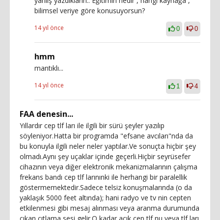
yanlış yazdıkların.. Eğitimin nedir , hangi kaynağa ,
bilimsel veriye göre konusuyorsun?
14 yıl önce
0
0
hmm
mantıklı...
14 yıl önce
1
4
FAA denesin...
Yıllardır cep tlf ları ile ilgili bir sürü şeyler yazılıp
söyleniyor.Hatta bir programda "efsane avcıları"nda da
bu konuyla ilgili neler neler yaptılar.Ve sonuçta hiçbir şey
olmadı.Aynı şey uçaklar içinde geçerli.Hiçbir seyrüsefer
cihazının veya diğer elektronik mekanizmalarının çalışma
frekans bandı cep tlf larınınki ile herhangi bir paralellik
göstermemektedir.Sadece telsiz konuşmalarında (o da
yaklaşık 5000 feet altında); hani radyo ve tv nin cepten
etkilenmesi gibi mesaj alınması veya aranma durumunda
çıkan çıtlama sesi gelir.O kadar açık cep tlf nu veya tlf ları