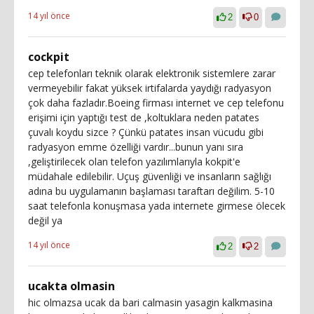
14 yıl önce
2
0
cockpit
cep telefonları teknik olarak elektronik sistemlere zarar
vermeyebilir fakat yüksek irtifalarda yaydığı radyasyon
çok daha fazladır.Boeing firması internet ve cep telefonu
erişimi için yaptığı test de ,koltuklara neden patates
çuvalı koydu sizce ? Çünkü patates insan vücudu gibi
radyasyon emme özelliği vardır...bunun yanı sıra
,geliştirilecek olan telefon yazılımlarıyla kokpit'e
müdahale edilebilir. Uçuş güvenliği ve insanların sağlığı
adına bu uygulamanın başlaması taraftarı değilim. 5-10
saat telefonla konuşmasa yada internete girmese ölecek
değil ya
14 yıl önce
2
2
ucakta olmasin
hic olmazsa ucak da bari calmasin yasagin kalkmasina