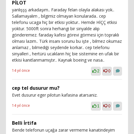
PİLOT
yanlışşş arkadaşım.. Faraday felan olayla alakası yok..
Sallamayalım , bilgimiz olmayan konularada.. cep
telefonu ucaga hiç bir etkisi yoktur.. Hemde HİÇÇ etkisi
yoktur. 5000ft sonra herhangi bir sinyalde alıp
gönderemez. faraday kafesi görevi görmesi için topraklı
olması lazım.. Türk insanı sorunu bu işte , bilmez okumaz
anlamaz , bilmediği seydende korkar.. cep telefonu
sinyalleri , hertürü ucakların hiç bie sistemine en ufak bir
etkisi kanıtlanmamıştır.. Kaynak boeing ve nasa..
14 yıl önce
2
0
cep tel dusurur mu?
Evet dusurur eger pilotun kafasina atarsaniz.
14 yıl önce
1
0
Belli İrtifa
Bende telefonun uçağa zarar vermeme kanatindeyim