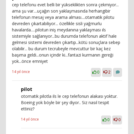
cep telefonu evet belli bir yükseklikten sonra çekmiyor...
ama şu var....uçağın son yaklaşmasında herhangibir
telefonun mesaj veya arama alması....otamatik pilotu
devreden çıkartabiliyor... özellikle sisli yağmurlu
havalarda.....pilotun iniş meydanına yaklaşması ıls
sistemiyle sağlanıyor...bu durumda telefonun aktif hale
gelmesi sistemi devreden çıkartıp...kötü sonuçlara sebep
olabilir... bu durum tecrubeyle mevcuttur bir kaç kez
başıma geldi...onun içindir ki...fantazi kurmanın gereği
yok...önce emniyet
14 yıl önce
0
2
pilot
otomatik pilotla ils le cep telefonun alakası yoktur.
Boeing yok böyle bir şey diyor.. Siz nasıl tespit
ettiniz?
14 yıl önce
0
0