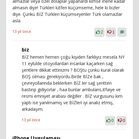
almazlar veya özel dolaplar yaparlardı kimse inene kadar
almasın diye! Türkleri lütfen küçümseme, hele ki bizler
diye. Çünkü BİZ Türkleri küçümseyenler Türk olamazlar
asla
13 yıl önce
2
1
biz
BİZ hemen hemen çoğu kişiden farklıyız mesela NY
11 eylülde otoyollardan insanlar kaçarken sağ
şeritlere dikkat ettinizmi ? BOŞtu çünkü kural olarak
BOŞ olması gerekiyordu.Birde BİZe bak ,
çevreyollarında beklerken BİZ ler sağ şeritten
bastırıp gidiyorlar , haa bunlar ambulans,itfaiye ve
resmi emniyet arabası değiller . BİZ vurgusunu kim
yaptı ise yanılmamış ve BİZleri iyi analiz etmiş,
arkadaşım.
13 yıl önce
0
0
iPhone Uygulaması