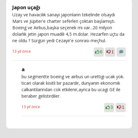
Japon uçağı
Uzay ve havacılık sanayi japonların tekelinde olsaydı
Mars ve Jüpiter'e charter seferleri çoktan başlamıştı.
Boeing ve Airbus,başka seçenek mi var...20 milyon
dolarlık jetin japon muadili 4,5 m.dolar. Hezarfen uçtu da
ne oldu ? Sürgün yedi Cezayir'e sonrası meçhul.
13 yıl önce
6
1
a
bu segmentte boeing ve airbus un urettigi ucak yok.
ticari olarak kisitli bir pazardir, dunyanin ekonomik
calkantilarindan cok etkilenir,ayrica bu ucagi GE ile
beraber gelistirdiler.
13 yıl önce
3
1