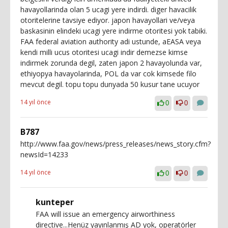
havayollarinda olan 5 ucagi yere indirdi. diger havacilik
otoritelerine tavsiye ediyor. japon havayollari ve/veya
baskasinin elindeki ucagi yere indirme otoritesi yok tabiki.
FAA federal aviation authority adi ustunde, aEASA veya
kendi milli ucus otoritesi ucagi indir demezse kimse
indirmek zorunda degil, zaten japon 2 havayolunda var,
ethiyopya havayolarinda, POL da var cok kimsede filo
mevcut degil. topu topu dunyada 50 kusur tane ucuyor
14 yıl önce
0
0
B787
http://www.faa.gov/news/press_releases/news_story.cfm?
newsId=14233
14 yıl önce
0
0
kunteper
FAA will issue an emergency airworthiness
directive...Henüz yayınlanmış AD yok, operatörler