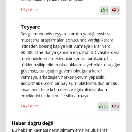
14 yıl önce
4
0
Teyyare
Sevgili muhendis teyyare kamilin yaptığı eşsiz ve
müstesna araştırmaları sonucunda vardığı karara
istinaden boeing kapıya kilit vurmaya karar verdi.
60,000 tane dünya çapında en üstün SD vasıflardaki
mühendislerin emeklerinibir kenara bırakalım, biz
türklerin vikipediden okuduklarımız yeterlidir o uçağın
güvensiz, bu uçağın güvenli olduğuna karar
vermeye. arkadaşlar, herkes yorum yapabilir,
airporthaber.com bir paylaşım platformudur. ancak
insanların, hele ki bu derece eğitimli insanların
emeklerini bir kelime ile silip atmayın.
14 yıl önce
11
0
Haber doğru değil
Bu haberin kaynağı nedir bilmem ama ne uluslarası