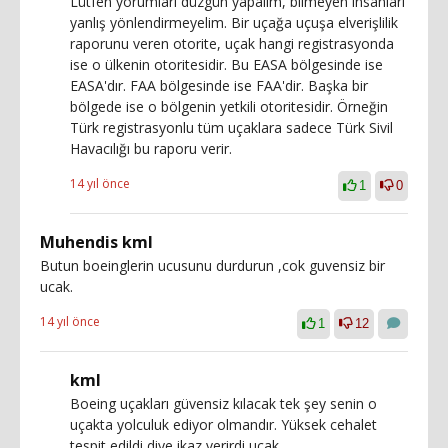
Lütfen yorumları düzgün yapalım, bilmeyen insanları
yanlış yönlendirmeyelim. Bir uçağa uçuşa elverişlilik
raporunu veren otorite, uçak hangi registrasyonda
ise o ülkenin otoritesidir. Bu EASA bölgesinde ise
EASA'dır. FAA bölgesinde ise FAA'dir. Başka bir
bölgede ise o bölgenin yetkili otoritesidir. Örneğin
Türk registrasyonlu tüm uçaklara sadece Türk Sivil
Havacılığı bu raporu verir.
14 yıl önce
1
0
Muhendis kml
Butun boeinglerin ucusunu durdurun ,cok guvensiz bir
ucak.
14 yıl önce
1
12
kml
Boeing uçakları güvensiz kılacak tek şey senin o
uçakta yolculuk ediyor olmandır. Yüksek cehalet
tespit edildi diye ikaz verirdi uçak.