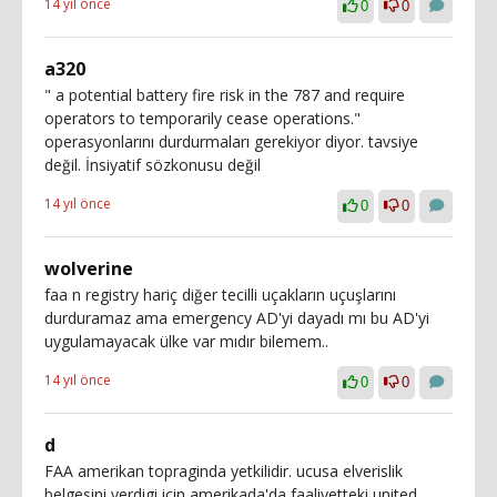
14 yıl önce
0
0
a320
" a potential battery fire risk in the 787 and require
operators to temporarily cease operations."
operasyonlarını durdurmaları gerekiyor diyor. tavsiye
değil. İnsiyatif sözkonusu değil
14 yıl önce
0
0
wolverine
faa n registry hariç diğer tecilli uçakların uçuşlarını
durduramaz ama emergency AD'yi dayadı mı bu AD'yi
uygulamayacak ülke var mıdır bilemem..
14 yıl önce
0
0
d
FAA amerikan topraginda yetkilidir. ucusa elverislik
belgesini verdigi icin amerikada'da faaliyetteki united