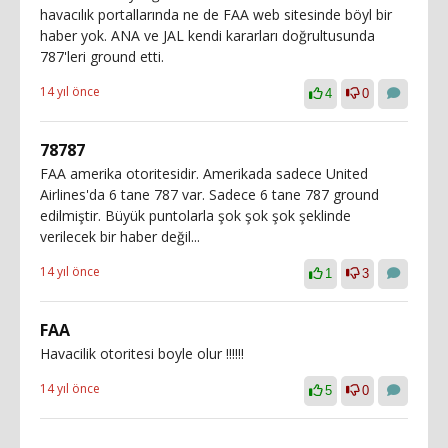
havacılık portallarında ne de FAA web sitesinde böyl bir
haber yok. ANA ve JAL kendi kararları doğrultusunda
787'leri ground etti.
14 yıl önce
4
0
78787
FAA amerika otoritesidir. Amerikada sadece United
Airlines'da 6 tane 787 var. Sadece 6 tane 787 ground
edilmiştir. Büyük puntolarla şok şok şok şeklinde
verilecek bir haber değil...
14 yıl önce
1
3
FAA
Havacilik otoritesi boyle olur !!!!!!
14 yıl önce
5
0