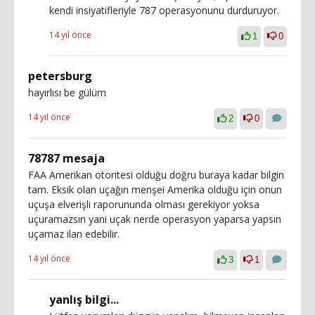
kendi insiyatifleriyle 787 operasyonunu durduruyor.
14 yıl önce
1
0
petersburg
hayırlısı be gülüm
14 yıl önce
2
0
78787 mesaja
FAA Amerikan otoritesi olduğu doğru buraya kadar bilgin
tam. Eksik olan uçağın menşei Amerika olduğu için onun
uçuşa elverişli raporununda olması gerekiyor yoksa
uçuramazsın yani uçak nerde operasyon yaparsa yapsın
uçamaz ilan edebilir.
14 yıl önce
3
1
yanlış bilgi...