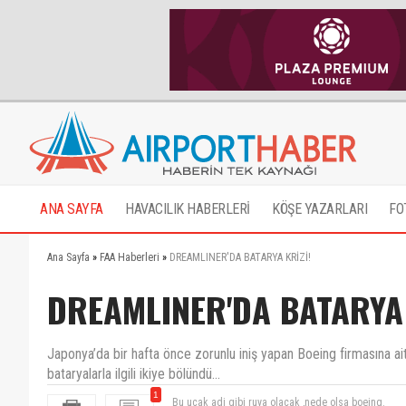
ANA SAYFA
HAVACILIK HABERLERİ
KÖŞE YAZARLARI
FO
Ana Sayfa
»
FAA Haberleri
»
DREAMLINER'DA BATARYA KRİZİ!
DREAMLINER'DA BATARYA 
Japonya’da bir hafta önce zorunlu iniş yapan Boeing firmasına ai
bataryalarla ilgili ikiye bölündü...
1
Bu ucak adi gibi ruya olacak ,nede olsa boeing.