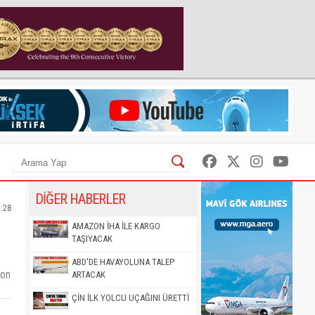
DİĞER HABERLER
:28
AMAZON İHA İLE KARGO
TAŞIYACAK
ABD'DE HAVAYOLUNA TALEP
ion
ARTACAK
ÇİN İLK YOLCU UÇAĞINI ÜRETTİ