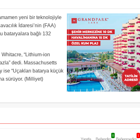
tamamen yeni bir teknolojiyle
vacılık İdaresi’nin (FAA)
u bataryalara bağlı 132
 Whitacre, “Lithium-ion
 fazla” dedi. Massachusetts
 ise “Uçakları batarya küçük
a sürüyor. (Milliyet)
0
1
Yanıtla
Beğendim
Beğenmedim