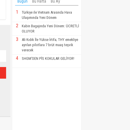
Bugün
Bu Hafta
Bu Ay
1
Türkiye ile Vietnam Arasında Hava
Ulaşımında Yeni Dönem
2
Kabin Bagajında Yeni Dönem: ÜCRETLİ
OLUYOR
3
Ali Kıdık İle Yükse İrtifa; THY emekliye
ayrılan pilotlara 7 brüt maaş teşvik
verecek
4
SHGM'DEN PİS KOKULAR GELİYOR!