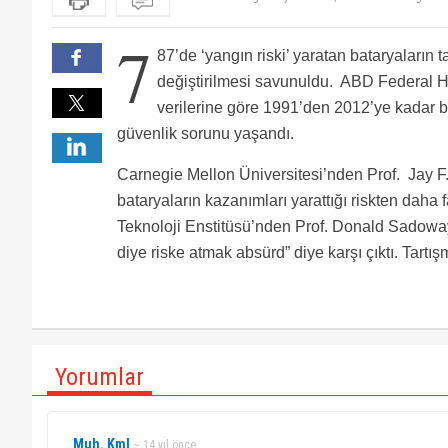
7
87’de ‘yangın riski’ yaratan bataryaların 
değiştirilmesi savunuldu. ABD Federal Ha
verilerine göre 1991’den 2012’ye kadar b
güvenlik sorunu yaşandı.
Carnegie Mellon Üniversitesi’nden Prof. Jay F.
bataryaların kazanımları yarattığı riskten daha
Teknoloji Enstitüsü’nden Prof. Donald Sadoway
diye riske atmak absürd” diye karşı çıktı. Tartışm
Yorumlar
Muh. Kml
~ 14 yıl önce