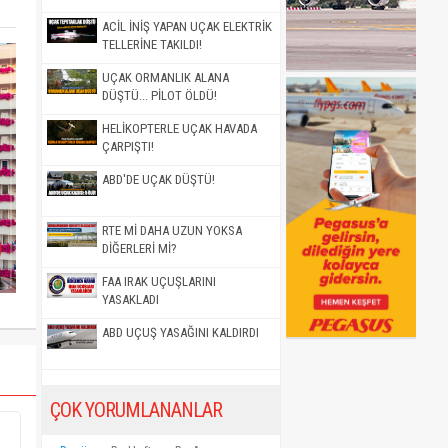
ACİL İNİŞ YAPAN UÇAK ELEKTRİK
TELLERİNE TAKILDI!
UÇAK ORMANLIK ALANA
DÜŞTÜ... PİLOT ÖLDÜ!
HELİKOPTERLE UÇAK HAVADA
ÇARPIŞTI!
ABD'DE UÇAK DÜŞTÜ!
RTE Mİ DAHA UZUN YOKSA
DİĞERLERİ Mİ?
FAA IRAK UÇUŞLARINI
YASAKLADI
ABD UÇUŞ YASAĞINI KALDIRDI
ÇOK YORUMLANANLAR