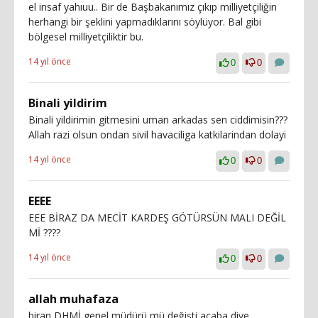
el insaf yahıuu.. Bir de Başbakanımız çıkıp milliyetçiliğin
herhangi bir şeklini yapmadıklarını söylüyor. Bal gibi
bölgesel milliyetçiliktir bu.
14 yıl önce
0
0
Binali yildirim
Binali yildirimin gitmesini uman arkadas sen ciddimisin???
Allah razi olsun ondan sivil havaciliga katkilarindan dolayi
14 yıl önce
0
0
EEEE
EEE BİRAZ DA MECİT KARDEŞ GÖTÜRSÜN MALI DEĞİL
Mİ ????
14 yıl önce
0
0
allah muhafaza
biran DHMİ genel müdürü mü değişti acaba diye