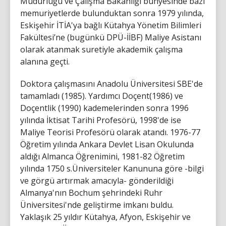
Müdürlüğü ve Çalışma Bakanlığı bünyesinde bazı
memuriyetlerde bulunduktan sonra 1979 yılında,
Eskişehir İTİA'ya bağlı Kütahya Yönetim Bilimleri
Fakültesi’ne (bugünkü DPÜ-İİBF) Maliye Asistanı
olarak atanmak suretiyle akademik çalışma
alanına geçti.
Doktora çalışmasını Anadolu Üniversitesi SBE'de
tamamladı (1985). Yardımcı Doçent(1986) ve
Doçentlik (1990) kademelerinden sonra 1996
yılında İktisat Tarihi Profesörü, 1998'de ise
Maliye Teorisi Profesörü olarak atandı. 1976-77
Öğretim yılında Ankara Devlet Lisan Okulunda
aldığı Almanca Öğrenimini, 1981-82 Öğretim
yılında 1750 s.Üniversiteler Kanununa göre -bilgi
ve görgü artırmak amacıyla- gönderildiği
Almanya'nın Bochum şehrindeki Ruhr
Üniversitesi'nde geliştirme imkanı buldu.
Yaklaşık 25 yıldır Kütahya, Afyon, Eskişehir ve