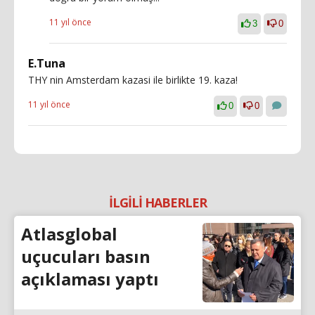
11 yıl önce
3
0
E.Tuna
THY nin Amsterdam kazasi ile birlikte 19. kaza!
11 yıl önce
0
0
İLGİLİ HABERLER
Atlasglobal
uçucuları basın
açıklaması yaptı