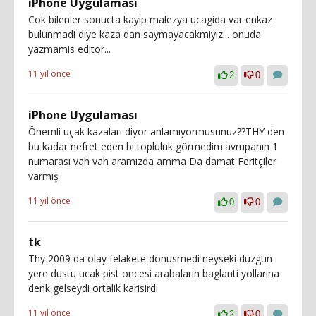
iPhone Uygulaması
Cok bilenler sonucta kayip malezya ucagida var enkaz
bulunmadi diye kaza dan saymayacakmiyiz... onuda
yazmamis editor...
11 yıl önce
2
0
iPhone Uygulaması
Önemli uçak kazaları diyor anlamıyormusunuz??THY den
bu kadar nefret eden bi topluluk görmedim.avrupanın 1
numarası vah vah aramızda amma Da damat Feritçiler
varmış
11 yıl önce
0
0
tk
Thy 2009 da olay felakete donusmedi neyseki duzgun
yere dustu ucak pist oncesi arabalarin baglanti yollarina
denk gelseydi ortalik karisirdi
11 yıl önce
2
0