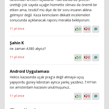
ürettiği çok sayıda uçağın hizmette olması da önemli bir
etken ama, tesdüf mü diye de bir soru insanın aklına
gelmiyor değil. Kaza kırımcıların dikkatli incelemeleri
sonucunda açıklanacak raporu merakla bekliyorum.
11 yıl önce
0
0
Şahin K
ne zaman A380 alıyoz?
11 yıl önce
0
0
Android Uygulaması
Helios kazasında uçak prag'a değil atinaya uçuş
yapıyordu güney kıbrıstan ayrıca yanlış yazdınız..THY'nin
ise amsterdam kazasını unutmuşunuz..
11 yıl önce
1
0