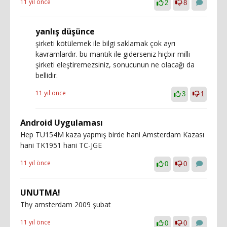
11 yıl önce
2
8
yanlış düşünce
şirketi kötülemek ile bilgi saklamak çok ayrı
kavramlardır. bu mantık ile giderseniz hiçbir milli
şirketi eleştiremezsiniz, sonucunun ne olacağı da
bellidir.
11 yıl önce
3
1
Android Uygulaması
Hep TU154M kaza yapmış birde hani Amsterdam Kazası
hani TK1951 hani TC-JGE
11 yıl önce
0
0
UNUTMA!
Thy amsterdam 2009 şubat
11 yıl önce
0
0