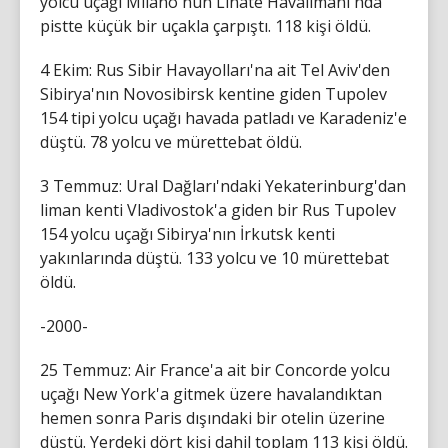
yolcu uçağı Milano'nun Linate Havalimanı'nda
pistte küçük bir uçakla çarpıştı. 118 kişi öldü.
4 Ekim: Rus Sibir Havayolları'na ait Tel Aviv'den
Sibirya'nın Novosibirsk kentine giden Tupolev
154 tipi yolcu uçağı havada patladı ve Karadeniz'e
düştü. 78 yolcu ve mürettebat öldü.
3 Temmuz: Ural Dağları'ndaki Yekaterinburg'dan
liman kenti Vladivostok'a giden bir Rus Tupolev
154 yolcu uçağı Sibirya'nın İrkutsk kenti
yakınlarında düştü. 133 yolcu ve 10 mürettebat
öldü.
-2000-
25 Temmuz: Air France'a ait bir Concorde yolcu
uçağı New York'a gitmek üzere havalandıktan
hemen sonra Paris dışındaki bir otelin üzerine
düştü. Yerdeki dört kişi dahil toplam 113 kişi öldü.