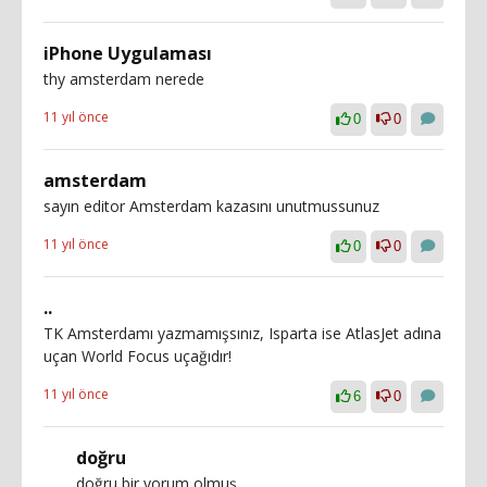
iPhone Uygulaması
thy amsterdam nerede
11 yıl önce
0
0
amsterdam
sayın editor Amsterdam kazasını unutmussunuz
11 yıl önce
0
0
..
TK Amsterdamı yazmamışsınız, Isparta ise AtlasJet adına
uçan World Focus uçağıdır!
11 yıl önce
6
0
doğru
doğru bir yorum olmuş...