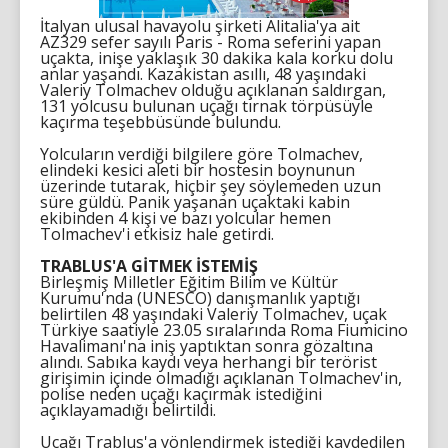
İtalyan ulusal havayolu şirketi Alitalia'ya ait
AZ329 sefer sayılı Paris - Roma seferini yapan
uçakta, inişe yaklaşık 30 dakika kala korku dolu
anlar yaşandı. Kazakistan asıllı, 48 yaşındaki
Valeriy Tolmachev olduğu açıklanan saldırgan,
131 yolcusu bulunan uçağı tırnak törpüsüyle
kaçırma teşebbüsünde bulundu.
Yolcuların verdiği bilgilere göre Tolmachev,
elindeki kesici aleti bir hostesin boynunun
üzerinde tutarak, hiçbir şey söylemeden uzun
süre güldü. Panik yaşanan uçaktaki kabin
ekibinden 4 kişi ve bazı yolcular hemen
Tolmachev'i etkisiz hale getirdi.
TRABLUS'A GİTMEK İSTEMİŞ
Birleşmiş Milletler Eğitim Bilim ve Kültür
Kurumu'nda (UNESCO) danışmanlık yaptığı
belirtilen 48 yaşındaki Valeriy Tolmachev, uçak
Türkiye saatiyle 23.05 sıralarında Roma Fiumicino
Havalimanı'na iniş yaptıktan sonra gözaltına
alındı. Sabıka kaydı veya herhangi bir terörist
girişimin içinde olmadığı açıklanan Tolmachev'in,
polise neden uçağı kaçırmak istediğini
açıklayamadığı belirtildi.
Uçağı Trablus'a yönlendirmek istediği kaydedilen