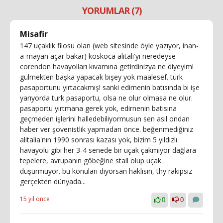
YORUMLAR (7)
Misafir
147 uçaklık filosu olan (web sitesinde öyle yazıyor, inan-
a-mayan açar bakar) koskoca alitali'yı neredeyse
corendon havayolları kıvamına getirdinizya ne diyeyim!
gülmekten başka yapacak bişey yok maalesef. türk
pasaportunu yırtacakmış! sanki edirnenin batısında bi işe
yarıyorda turk pasaportu, olsa ne olur olmasa ne olur.
pasaportu yırtmana gerek yok, edirnenin batısına
geçmeden işlerini halledebiliyormusun sen asıl ondan
haber ver şovenistlik yapmadan önce. beğenmediğiniz
alitalia'nın 1990 sonrası kazası yok, bizim 5 yıldızlı
havayolu gibi her 3-4 senede bir uçak çakmıyor dağlara
tepelere, avrupanın göbeğine stall olup uçak
düşürmüyor. bu konuları diyorsan haklısın, thy rakipsiz
gerçekten dünyada...
15 yıl önce
0
0