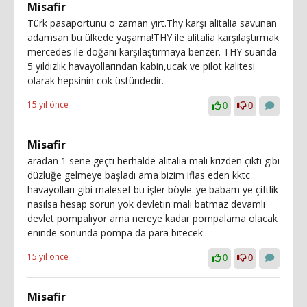
Misafir
Türk pasaportunu o zaman yırt.Thy karşı alitalia savunan
adamsan bu ülkede yaşama!THY ile alitalia karşılaştırmak
mercedes ile doğanı karşılaştırmaya benzer. THY suanda
5 yıldızlık havayollarından kabin,ucak ve pilot kalitesi
olarak hepsinin cok üstündedir.
15 yıl önce
0
0
Misafir
aradan 1 sene geçti herhalde alitalia mali krizden çıktı gibi
düzlüğe gelmeye başladı ama bizim iflas eden kktc
havayolları gibi malesef bu işler böyle..ye babam ye çiftlik
nasılsa hesap sorun yok devletin malı batmaz devamlı
devlet pompalıyor ama nereye kadar pompalama olacak
eninde sonunda pompa da para bitecek..
15 yıl önce
0
0
Misafir