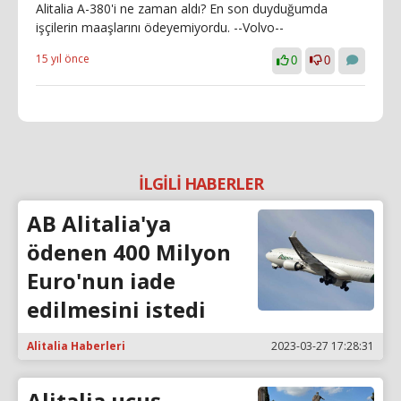
Alitalia A-380'i ne zaman aldı? En son duyduğumda
işçilerin maaşlarını ödeyemiyordu. --Volvo--
15 yıl önce
0
0
İLGİLİ HABERLER
AB Alitalia'ya
ödenen 400 Milyon
Euro'nun iade
edilmesini istedi
Alitalia Haberleri
2023-03-27 17:28:31
Alitalia uçuş