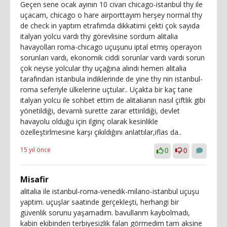
Geçen sene ocak ayının 10 civarı chicago-istanbul thy ile
uçacam, chicago o hare airporttayım herşey normal thy
de check in yaptım etrafımda dikkatimi çekti çok sayıda
italyan yolcu vardı thy görevlisine sordum alitalia
havayolları roma-chicago uçuşunu iptal etmiş operayon
sorunları vardı, ekonomik ciddi sorunlar vardı vardı sorun
çok neyse yolcular thy uçağına alındı hemen alitalia
tarafından istanbula indiklerinde de yine thy nin istanbul-
roma seferiyle ülkelerine uçtular.. Uçakta bir kaç tane
italyan yolcu ile sohbet ettim de alitalianın nasıl çiftlik gibi
yönetildiği, devamlı surette zarar ettirildiği, devlet
havayolu olduğu için ilginç olarak kesinlikle
özelleştirlmesine karşı çıkıldığını anlattılar,iflas da..
15 yıl önce
0
0
Misafir
alitalia ile istanbul-roma-venedik-milano-istanbul uçuşu
yaptım. uçuşlar saatinde gerçekleşti, herhangi bir
güvenlik sorunu yaşamadım. bavullarım kaybolmadı,
kabin ekibinden terbiyesizlik falan görmedim tam aksine