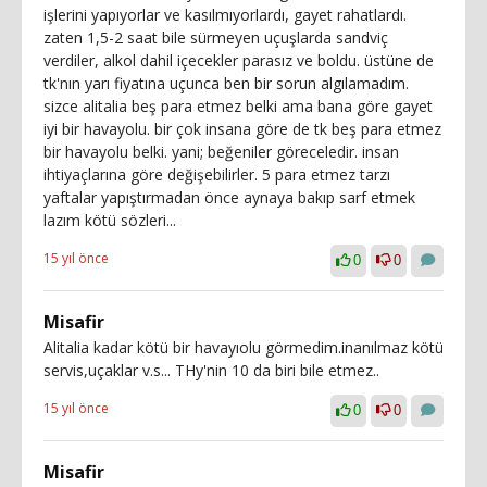
işlerini yapıyorlar ve kasılmıyorlardı, gayet rahatlardı.
zaten 1,5-2 saat bile sürmeyen uçuşlarda sandviç
verdiler, alkol dahil içecekler parasız ve boldu. üstüne de
tk'nın yarı fiyatına uçunca ben bir sorun algılamadım.
sizce alitalia beş para etmez belki ama bana göre gayet
iyi bir havayolu. bir çok insana göre de tk beş para etmez
bir havayolu belki. yani; beğeniler göreceledir. insan
ihtiyaçlarına göre değişebilirler. 5 para etmez tarzı
yaftalar yapıştırmadan önce aynaya bakıp sarf etmek
lazım kötü sözleri...
15 yıl önce
0
0
Misafir
Alitalia kadar kötü bir havayıolu görmedim.inanılmaz kötü
servis,uçaklar v.s... THy'nin 10 da biri bile etmez..
15 yıl önce
0
0
Misafir