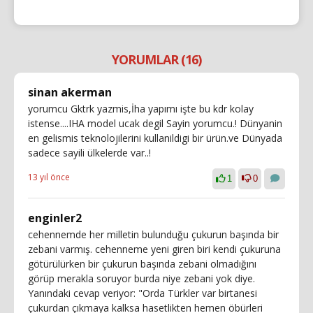
YORUMLAR (16)
sinan akerman
yorumcu Gktrk yazmis,İha yapımı işte bu kdr kolay
istense....IHA model ucak degil Sayin yorumcu.! Dünyanin
en gelismis teknolojilerini kullanildigi bir ürün.ve Dünyada
sadece sayili ülkelerde var..!
13 yıl önce
1
0
enginler2
cehennemde her milletin bulunduğu çukurun başında bir
zebani varmış. cehenneme yeni giren biri kendi çukuruna
götürülürken bir çukurun başında zebani olmadığını
görüp merakla soruyor burda niye zebani yok diye.
Yanındaki cevap veriyor: "Orda Türkler var birtanesi
çukurdan çıkmaya kalksa hasetlikten hemen öbürleri