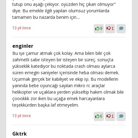
tutup onu aşağı çekiyor. oyüzden hiç çıkan olmuyor"
diye. Bu emekle ilgili yapılan olumsuz yorumlarda
tamamen bu nazarda benim için....
13 yıl önce
9
1
enginler
Bu işe çamur atmak çok kolay. Ama bilen bilir çok
zahmetli sabır isteyen bir isteyen bir süreç. sonuçta
yükseklik katediyor bu noktada crash olması aylarca
süren emegin saniyeler içerisinde heba olması demek.
Uçurmak gerçek bir kabiliyet ve ekip işi. Bu modellerin
yanında bebe oyuncağı sayılan mikro rc araçlar
helikopter ve uçaklara yerden yükseltip hakim olmak bile
çoookkk zor iken bu uçağa emek harcayanlara
teşekkürden başka laf etmeyelim.
13 yıl önce
6
1
Gktrk