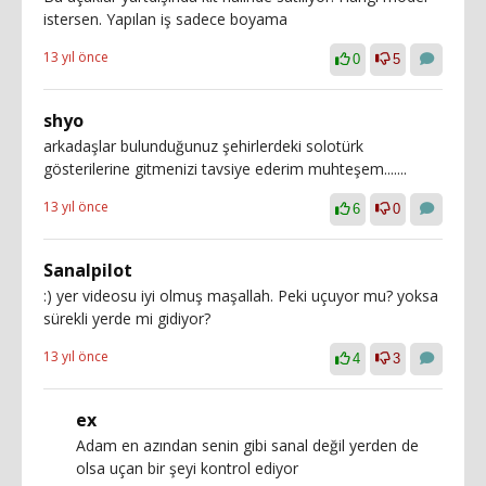
istersen. Yapılan iş sadece boyama
13 yıl önce
0
5
shyo
arkadaşlar bulunduğunuz şehirlerdeki solotürk
gösterilerine gitmenizi tavsiye ederim muhteşem.......
13 yıl önce
6
0
Sanalpilot
:) yer videosu iyi olmuş maşallah. Peki uçuyor mu? yoksa
sürekli yerde mi gidiyor?
13 yıl önce
4
3
ex
Adam en azından senin gibi sanal değil yerden de
olsa uçan bir şeyi kontrol ediyor