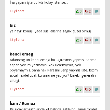
İha yapımı işte bu kdr kolay istense....
13 yıl önce
3
2
biz
ya hayır konuş, yada sus. ellerine sağlık güzel olmuş.
13 yıl önce
7
0
kendi emegi
Adamcagizin kendi emegi bu. Ugrasmis yapmis. Sacma
sapan yorum yazmayin. Yok ucarmiymis, yok
boyamaymis. Sana ne? Parasini verip yapmis iste. Bizim
aptal model ucak kurumu ne yapiyor? Emekli generalin
ciftligi.
13 yıl önce
5
0
İsim / Rumuz
Bu uçaklar yurtdışında kit halinde satılıyor. Hangi model