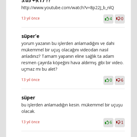
5:05 +9:17 ??
http://www.youtube.com/watch?v=8p22J_b_nlQ
13 yıl önce
4
0
süper'e
yorum yazanın bu işlerden anlamadığını ve dahi
mükemmel bir uçuş olacağını videodan nasıl
anladınız? Tamam yapanın eline sağlık ta adam
resmen çayırda köpeğini hava aldırmış gibi bir video.
uçmaz mı bu alet?
13 yıl önce
0
6
süper
bu işlerden anlamadığın kesin. mükemmel bir uçuşu
olacak.
13 yıl önce
6
1