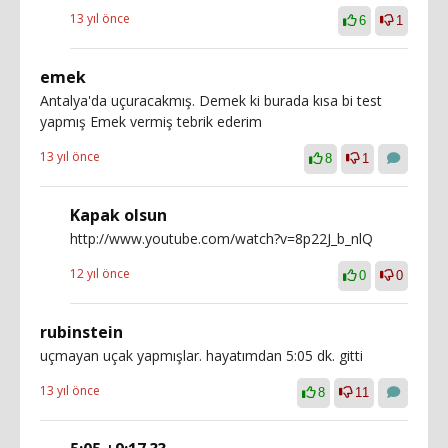
13 yıl önce
6
1
emek
Antalya'da uçuracakmış. Demek ki burada kısa bi test
yapmış Emek vermiş tebrik ederim
13 yıl önce
8
1
Kapak olsun
http://www.youtube.com/watch?v=8p22J_b_nlQ
12 yıl önce
0
0
rubinstein
uçmayan uçak yapmışlar. hayatımdan 5:05 dk. gitti
13 yıl önce
8
11