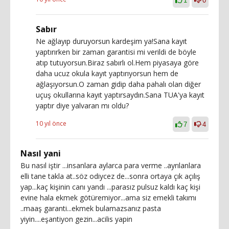
1
0
Sabır
Ne ağlayıp duruyorsun kardeşim ya!Sana kayıt
yaptırırken bir zaman garantisi mi verildi de böyle
atıp tutuyorsun.Biraz sabırlı ol.Hem piyasaya göre
daha ucuz okula kayıt yaptırıyorsun hem de
ağlaşıyorsun.O zaman gidip daha pahalı olan diğer
uçuş okullarına kayıt yaptırsaydın.Sana TUA'ya kayıt
yaptır diye yalvaran mı oldu?
10 yıl önce
7
4
Nasıl yani
Bu nasıl iştir ...insanlara aylarca para verme ..ayrılanlara
elli tane takla at..söz odiycez de...sonra ortaya çık açılış
yap...kaç kişinin canı yandı ...parasız pulsuz kaldı kaç kişi
evine hala ekmek götüremiyor...ama siz emekli takımı
..maaş garanti...ekmek bulamazsanız pasta
yiyin....eşantiyon gezin...acilis yapin