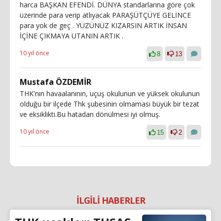
harca BAŞKAN EFENDİ. DÜNYA standarlarına göre çok
üzerinde para verip atlıyacak PARAŞÜTÇÜYE GELİNCE
para yok de geç . YÜZÜNÜZ KIZARSIN ARTIK İNSAN
İÇİNE ÇIKMAYA UTANIN ARTIK .
10 yıl önce
8
13
Mustafa ÖZDEMİR
THK'nın havaalanının, uçuş okulunun ve yüksek okulunun
olduğu bir ilçede Thk şubesinin olmaması büyük bir tezat
ve eksiklikti.Bu hatadan dönülmesi iyi olmuş.
10 yıl önce
15
2
İLGİLİ HABERLER