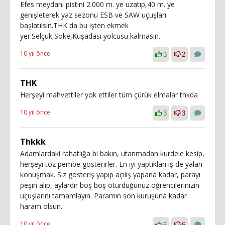
Efes meydanı pistini 2.000 m. ye uzatıp,40 m. ye
genişleterek yaz sezonu ESB ve SAW uçuşları
başlatılsın.THK da bu işten ekmek
yer.Selçuk,Söke,Kuşadası yolcusu kalmasın.
10 yıl önce
3
2
THK
Herşeyi mahvettiler yok ettiler tüm çürük elmalar thkda
10 yıl önce
3
3
Thkkk
Adamlardaki rahatlığa bi bakın, utanmadan kurdele kesip,
herşeyi toz pembe gösterirler. En iyi yaptıkları iş de yalan
konuşmak. Siz gösteriş yapıp açılış yapana kadar, parayı
peşin alıp, aylardır boş boş oturduğunuz öğrencilerinizin
uçuşlarını tamamlayın. Paramın son kuruşuna kadar
haram olsun.
10 yıl önce
6
6