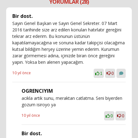
YORUMLAR (28)
Bir dost.
Sayın Genel Başkan ve Sayın Genel Sekreter. 07 Mart
2016 tarihinde size arz edilen konuları hatırlatır gereğini
tekrar arz ederim. Bu konunun üstünün
kapatılamayacağına ve sonuna kadar takipçisi olacağıma
kutsal bildiğim herşey üzerine yemin ederim. Kurumun
zarar görmemesi adına, içinizde biran önce gereğini
yapın. Yoksa ben alenen yapacağım.
10 yıl önce
1
0
OGRENCIYIM
acikla artik sunu, meraktan catlatma. Seni biyerden
gozum isiroyo ya
10 yıl önce
0
0
Bir dost.