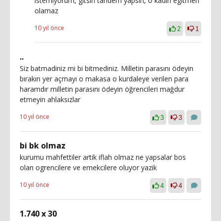
istemiyorum, gitsin tandem yapsin, o kadin egitmen
olamaz
10 yıl önce
2
1
..
Siz batmadiniz mi bi bitmediniz. Milletin parasını ödeyin
bırakın yer açmayı o makasa o kurdaleye verilen para
haramdır milletin parasını ödeyin öğrencileri mağdur
etmeyin ahlaksızlar
10 yıl önce
3
3
bi bk olmaz
kurumu mahfettiler artik iflah olmaz ne yapsalar bos
olan ogrencilere ve emekcilere oluyor yazik
10 yıl önce
4
4
1.740 x 30