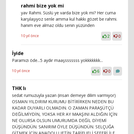
rahmi bize yok mi
yav Rahmi. Süslü ye varda bize yok mi? Her cuma
karşılaşıyoz senle amma kul hakkı gözet be rahmi.
hanım eve almaz oldu senin yüzünden
10 yıl önce
2
0
İyide
Paramızı öde...5 aydır maaşsssssss yokkkkkkk...
10 yıl önce
6
0
THK lı
sedat rumuzuyla yazan (insan demeye dilim varmıyor)
OSMAN YILDIRIM KURUMU BİTİRİRKEN NEDEN BU
KADAR DUYARLI OLMADIN. O ZAMAN PARAŞÜTÇÜ
DEĞİLMİYDİN, YOKSA HER AY MAAŞINI ALDIĞIN İÇİN
NE OLURSA OLSUN UMURUMDA DEĞİL DİYEMİ
DÜŞÜNDÜN. SANIRIM ÖYLE DÜŞÜNDÜN. SELÇUĞA
GİTMEK İÇİN ANADOLU JETİN TARİFUELİ SEFERİ İLE