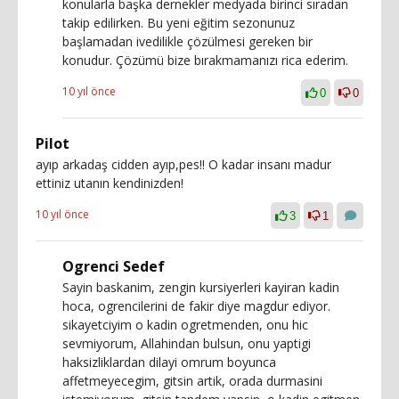
konularla başka dernekler medyada birinci sıradan
takip edilirken. Bu yeni eğitim sezonunuz
başlamadan ivedilikle çözülmesi gereken bir
konudur. Çözümü bize bırakmamanızı rica ederim.
10 yıl önce
0
0
Pilot
ayıp arkadaş cidden ayıp,pes!! O kadar insanı madur
ettiniz utanın kendinizden!
10 yıl önce
3
1
Ogrenci Sedef
Sayin baskanim, zengin kursiyerleri kayiran kadin
hoca, ogrencilerini de fakir diye magdur ediyor.
sikayetciyim o kadin ogretmenden, onu hic
sevmiyorum, Allahindan bulsun, onu yaptigi
haksizliklardan dilayi omrum boyunca
affetmeyecegim, gitsin artik, orada durmasini