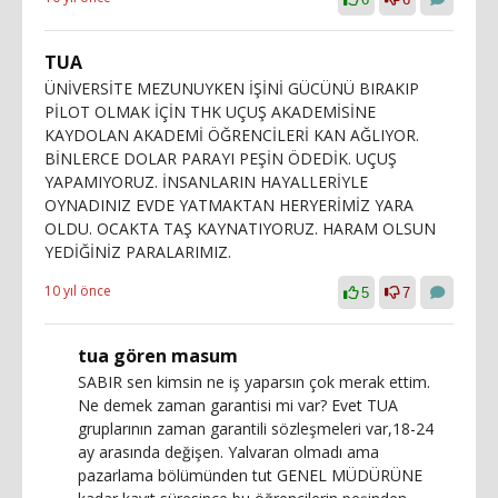
TUA
ÜNİVERSİTE MEZUNUYKEN İŞİNİ GÜCÜNÜ BIRAKIP
PİLOT OLMAK İÇİN THK UÇUŞ AKADEMİSİNE
KAYDOLAN AKADEMİ ÖĞRENCİLERİ KAN AĞLIYOR.
BİNLERCE DOLAR PARAYI PEŞİN ÖDEDİK. UÇUŞ
YAPAMIYORUZ. İNSANLARIN HAYALLERİYLE
OYNADINIZ EVDE YATMAKTAN HERYERİMİZ YARA
OLDU. OCAKTA TAŞ KAYNATIYORUZ. HARAM OLSUN
YEDİĞİNİZ PARALARIMIZ.
10 yıl önce
5
7
tua gören masum
SABIR sen kimsin ne iş yaparsın çok merak ettim.
Ne demek zaman garantisi mi var? Evet TUA
gruplarının zaman garantili sözleşmeleri var,18-24
ay arasında değişen. Yalvaran olmadı ama
pazarlama bölümünden tut GENEL MÜDÜRÜNE