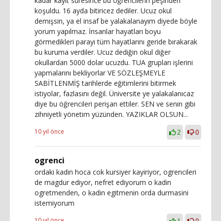
kadar kayıt süresince bu öğrencilerin peşinden
koşuldu. 16 ayda bitiricez dediler. Ucuz okul
demişsin, ya el insaf be yalakalanayım diyede böyle
yorum yapılmaz. İnsanlar hayatları boyu
görmedikleri parayı tüm hayatlarını geride bırakarak
bu kuruma verdiler. Ucuz dediğin okul diğer
okullardan 5000 dolar ucuzdu. TUA grupları işlerini
yapmalarını bekliyorlar VE SÖZLEŞMEYLE
SABİTLENMİŞ tarihlerde eğitimlerini bitirmek
istiyolar, fazlasını değil. Üniversite ye yalakalanıcaz
diye bu öğrencileri perişan ettiler. SEN ve senin gibi
zihniyetli yönetim yüzünden. YAZIKLAR OLSUN...
10 yıl önce
2
0
ogrenci
ordaki kadin hoca cok kursiyer kayiriyor, ogrencileri
de magdur ediyor, nefret ediyorum o kadin
ogretmenden, o kadin egitmenin orda durmasini
istemiyorum
10 yıl önce