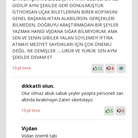
GİDİLİP AYNI ŞEKİLDE GERİ DÖNÜLMÜŞTÜR.
İSTİYORSAN UÇAK BİLETLERİNİN BİRER KOPYASINI
GENEL BAŞKANLIKTAN ALABİLİRSİN. GERÇEKLERİ
BİLMEDEN, DOĞRUYU ARAŞTIRMADAN BİR ŞEYLER
YAZMAK HANGİ VİJDANA SIĞAR BİLMİYORUM. AMA
SEN VE SENİN GİBİLER YALAN SÖYLEMEYİ İFTİRA
ATMAYI MEZİYET SAYDIKLARI İÇİN ÇOK ÖNEMLİ
DEĞİL. NE DEMİŞLER ......ÜRÜR VE YÜRÜR. SEN AYNI
ŞEKİLDE DEVAM ET
10 yıl önce
11
4
dikkatli olun.
Olur olmaz abuk sabuk şeyler yazıpta personeli zan
altında bırakmayın.Zaten sıkıntıdayız.
10 yıl önce
5
0
Vijdan
Vijdan önemli tabi