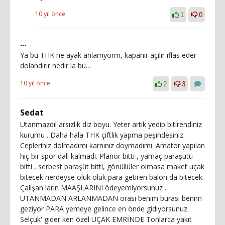
10 yıl önce
1
0
...
Ya bu THK ne ayak anlamyorm, kapanır açılır iflas eder
dolandırır nedir la bu...
10 yıl önce
2
3
Sedat
Utanmazdıl arsızlık diz boyu. Yeter artık yedip bitirendiniz
kurumu . Daha hala THK çiftlik yapma peşindesiniz .
Cepleriniz dolmadımı karnınız doymadımı. Amatör yapılan
hiç bir spor dalı kalmadı. Planör bitti , yamaç paraşütü
bitti , serbest paraşüt bitti, gönüllüler olmasa maket uçak
bitecek nerdeyse oluk oluk para getiren balon da bitecek.
Çalışan ların MAAŞLARINI ödeyemiyorsunuz .
UTANMADAN ARLANMADAN orası benim burası benim
geziyor PARA yemeye gelince en önde gidiyorsunuz.
Selçuk' gider ken özel UÇAK EMRİNDE Tonlarca yakıt