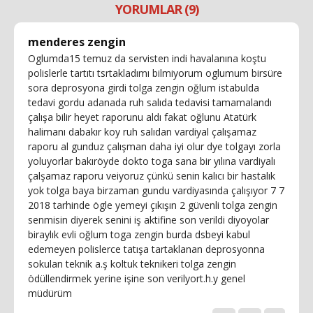
YORUMLAR (9)
menderes zengin
Oglumda15 temuz da servisten indi havalanına koştu
polislerle tartıtı tsrtakladımı bilmiyorum oglumum birsüre
sora deprosyona girdi tolga zengin oğlum istabulda
tedavi gordu adanada ruh salıda tedavisi tamamalandı
çalışa bilir heyet raporunu aldı fakat oğlunu Atatürk
halimanı dabakır koy ruh salıdan vardiyal çalışamaz
raporu al gunduz çalışman daha iyi olur dye tolgayı zorla
yoluyorlar bakıröyde dokto toga sana bir yılına vardiyalı
çalşamaz raporu veiyoruz çünkü senin kalıcı bir hastalık
yok tolga baya birzaman gundu vardiyasında çalışıyor 7 7
2018 tarhinde ögle yemeyi çıkışın 2 güvenli tolga zengin
senmisin diyerek senini iş aktifine son verildi diyoyolar
biraylık evli oğlum toga zengin burda dsbeyi kabul
edemeyen polislerce tatışa tartaklanan deprosyonna
sokulan teknik a.ş koltuk teknikeri tolga zengin
ödüllendirmek yerine işine son verilyort.h.y genel
müdürüm