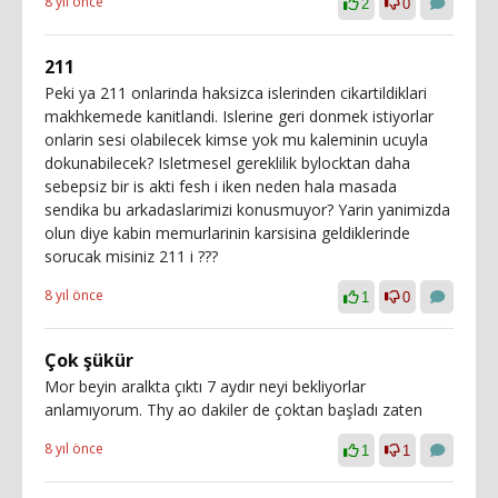
8 yıl önce
2
0
211
Peki ya 211 onlarinda haksizca islerinden cikartildiklari
makhkemede kanitlandi. Islerine geri donmek istiyorlar
onlarin sesi olabilecek kimse yok mu kaleminin ucuyla
dokunabilecek? Isletmesel gereklilik bylocktan daha
sebepsiz bir is akti fesh i iken neden hala masada
sendika bu arkadaslarimizi konusmuyor? Yarin yanimizda
olun diye kabin memurlarinin karsisina geldiklerinde
sorucak misiniz 211 i ???
8 yıl önce
1
0
Çok şükür
Mor beyin aralkta çıktı 7 aydır neyi bekliyorlar
anlamıyorum. Thy ao dakiler de çoktan başladı zaten
8 yıl önce
1
1