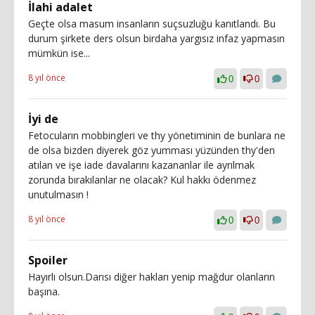
İlahi adalet
Geçte olsa masum insanların suçsuzluğu kanıtlandı. Bu
durum şirkete ders olsun birdaha yargısız infaz yapmasın
mümkün ise...
8 yıl önce
0
0
İyi de
Fetocuların mobbingleri ve thy yönetiminin de bunlara ne
de olsa bizden diyerek göz yumması yüzünden thy'den
atılan ve işe iade davalarını kazananlar ile ayrılmak
zorunda bırakılanlar ne olacak? Kul hakkı ödenmez
unutulmasın !
8 yıl önce
0
0
Spoiler
Hayırlı olsun.Darısı diğer hakları yenip mağdur olanların
başına.