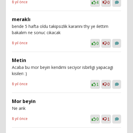
8 yıl önce
4
0
meraklı
bende 5 hafta oldu takipsizlik kararını thy ye ilettim
bakalım ne sonuc cıkacak
8 yıl önce
0
0
Metin
Acaba bu mor beyin kendimi seciyor isbirligi yapacagi
kisileri :)
8 yıl önce
1
0
Mor beyin
Ne ank
8 yıl önce
0
1