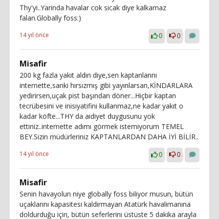
Thy'yi..Yarinda havalar cok sicak diye kalkamaz
falan.Globally foss:)
14 yıl önce
0
0
Misafir
200 kg fazla yakıt aldın diye,sen kaptanlarını
internette,sanki hırsızmış gibi yayınlarsan,KİNDARLARA
yedirirsen,uçak pist başından döner...Hiçbir kaptan
tecrübesini ve inisiyatifini kullanmaz,ne kadar yakıt o
kadar köfte...THY da aidiyet duygusunu yok
ettiniz..internette adımı görmek istemiyorum TEMEL
BEY.Sizin müdürleriniz KAPTANLARDAN DAHA İYİ BİLİR..
14 yıl önce
0
0
Misafir
Senin havayolun niye globally foss biliyor musun, bütün
uçaklarını kapasitesi kaldırmayan Atatürk havalimanına
doldurduğu için, bütün seferlerini üstüste 5 dakika arayla