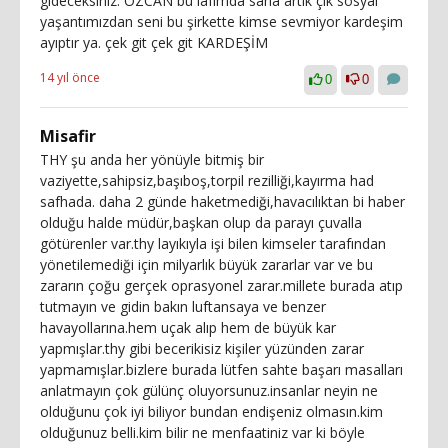
gideceksiniz. ÖZCAN bu lafımda sana artık çık sosyal
yaşantımızdan seni bu şirkette kimse sevmiyor kardeşim
ayıptır ya. çek git çek git KARDEŞİM
14 yıl önce
0
0
Misafir
THY şu anda her yönüyle bitmiş bir
vaziyette,sahipsiz,başıboş,torpil rezilliği,kayırma had
safhada. daha 2 günde haketmediği,havacılıktan bi haber
olduğu halde müdür,başkan olup da parayı çuvalla
götürenler var.thy layıkıyla işi bilen kimseler tarafından
yönetilemediği için milyarlık büyük zararlar var ve bu
zararın çoğu gerçek oprasyonel zarar.millete burada atıp
tutmayın ve gidin bakın luftansaya ve benzer
havayollarına.hem uçak alıp hem de büyük kar
yapmışlar.thy gibi becerikisiz kişiler yüzünden zarar
yapmamışlar.bizlere burada lütfen sahte başarı masalları
anlatmayın çok gülünç oluyorsunuz.insanlar neyin ne
olduğunu çok iyi biliyor bundan endişeniz olmasın.kim
olduğunuz belli.kim bilir ne menfaatiniz var ki böyle