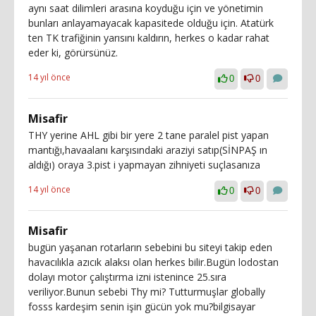
aynı saat dilimleri arasına koyduğu için ve yönetimin
bunları anlayamayacak kapasitede olduğu için. Atatürk
ten TK trafiğinin yarısını kaldırın, herkes o kadar rahat
eder ki, görürsünüz.
14 yıl önce
0
0
Misafir
THY yerine AHL gibi bir yere 2 tane paralel pist yapan
mantığı,havaalanı karşısındaki araziyi satıp(SİNPAŞ ın
aldığı) oraya 3.pist i yapmayan zihniyeti suçlasanıza
14 yıl önce
0
0
Misafir
bugün yaşanan rotarların sebebini bu siteyi takip eden
havacılıkla azıcık alaksı olan herkes bilir.Bugün lodostan
dolayı motor çalıştırma izni istenince 25.sıra
veriliyor.Bunun sebebi Thy mi? Tutturmuşlar globally
fosss kardeşim senin işin gücün yok mu?bilgisayar