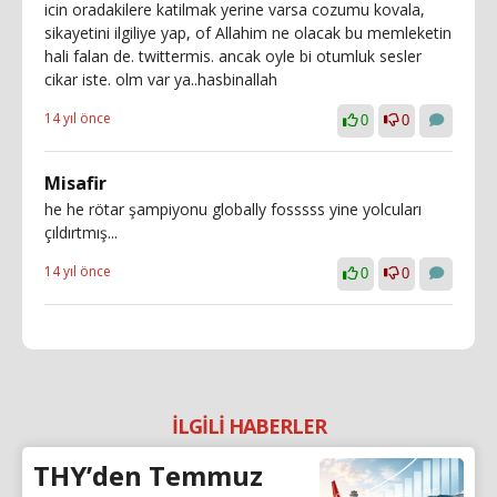
icin oradakilere katilmak yerine varsa cozumu kovala,
sikayetini ilgiliye yap, of Allahim ne olacak bu memleketin
hali falan de. twittermis. ancak oyle bi otumluk sesler
cikar iste. olm var ya..hasbinallah
14 yıl önce
0
0
Misafir
he he rötar şampiyonu globally fosssss yine yolcuları
çıldırtmış...
14 yıl önce
0
0
İLGİLİ HABERLER
THY’den Temmuz