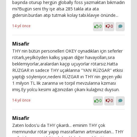
başında oturup hergün globally foss yazmaktan bıkmadın
mı?Bugün seni thy işe alsa 285 takla ata ata
gidersin.burdan atıp tutmak kolay tabi.klavye önünde...
14 yıl önce
0
0
Misafir
THY nin bütün personelleri OKEY oynadıkları için seferler
rötarlı,yeşilköyden kalkış yapan diğer havayolları,sıra
beklemiyorlar,aralardan kaçıp uçuyorlar rötarsız.Hatta
RÜZGAR ın sadece THY uçaklarına ''YAN RÜZGAR'' etkisi
yaptığı söyleniyor,nedeni RÜZGAR ın THY nin geçen yılki
1 milyon TL lik zararına ve torpil mevzularına kzıması
imiş.Ey yolcu kesimi ağzınızdan çıkanı kulağınız duysun.
14 yıl önce
0
0
Misafir
Zaten lodos'u da THY çıkardı... eminim THY çok
memnundur rötar yapıp masraflarnın artmasından... THY