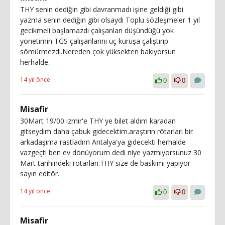
THY senin dediğin gibi davranmadı işine geldiği gibi
yazma senin dediğin gibi olsaydı Toplu sözleşmeler 1 yıl
gecikmeli başlamazdı çalışanları düşündüğü yok
yönetimin TGS çalışanlarını üç kuruşa çalıştırıp
sömürmezdi.Nereden çok yüksekten bakıyorsun
herhalde.
14 yıl önce
0
0
Misafir
30Mart 19/00 izmir'e THY ye bilet aldım karadan
gitseydim daha çabuk gidecektim.araştırın rötarları bir
arkadaşıma rastladım Antalya'ya gidecekti herhalde
vazgeçti ben ev dönüyorum dedi niye yazmıyorsunuz 30
Mart tarihindeki rötarları.THY size de baskımı yapıyor
sayın editör.
14 yıl önce
0
0
Misafir