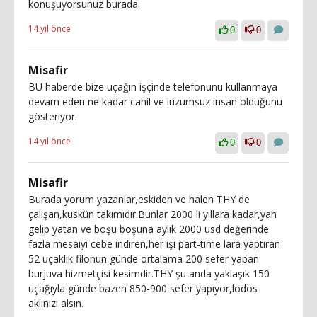
konuşuyorsunuz burada.
14 yıl önce
0
0
Misafir
BU haberde bize uçağın işçinde telefonunu kullanmaya
devam eden ne kadar cahil ve lüzumsuz insan olduğunu
gösteriyor.
14 yıl önce
0
0
Misafir
Burada yorum yazanlar,eskiden ve halen THY de
çalışan,küskün takımıdır.Bunlar 2000 li yıllara kadar,yan
gelip yatan ve boşu boşuna aylık 2000 usd değerinde
fazla mesaiyi cebe indiren,her işi part-time lara yaptıran
52 uçaklık filonun günde ortalama 200 sefer yapan
burjuva hizmetçisi kesimdir.THY şu anda yaklaşık 150
uçağıyla günde bazen 850-900 sefer yapıyor,lodos
aklınızı alsın.