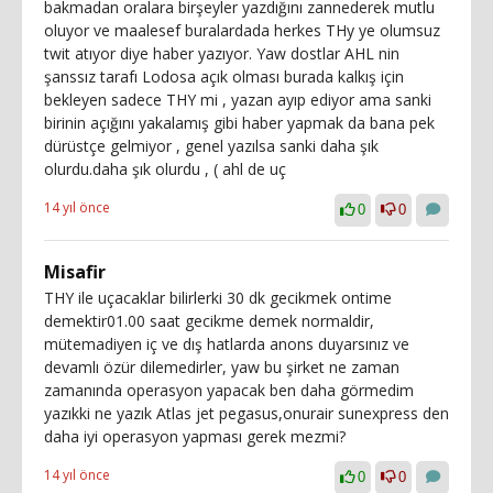
bakmadan oralara birşeyler yazdığını zannederek mutlu
oluyor ve maalesef buralardada herkes THy ye olumsuz
twit atıyor diye haber yazıyor. Yaw dostlar AHL nin
şanssız tarafı Lodosa açık olması burada kalkış için
bekleyen sadece THY mi , yazan ayıp ediyor ama sanki
birinin açığını yakalamış gibi haber yapmak da bana pek
dürüstçe gelmiyor , genel yazılsa sanki daha şık
olurdu.daha şık olurdu , ( ahl de uç
14 yıl önce
0
0
Misafir
THY ile uçacaklar bilirlerki 30 dk gecikmek ontime
demektir01.00 saat gecikme demek normaldir,
mütemadiyen iç ve dış hatlarda anons duyarsınız ve
devamlı özür dilemedirler, yaw bu şirket ne zaman
zamanında operasyon yapacak ben daha görmedim
yazıkki ne yazık Atlas jet pegasus,onurair sunexpress den
daha iyi operasyon yapması gerek mezmi?
14 yıl önce
0
0