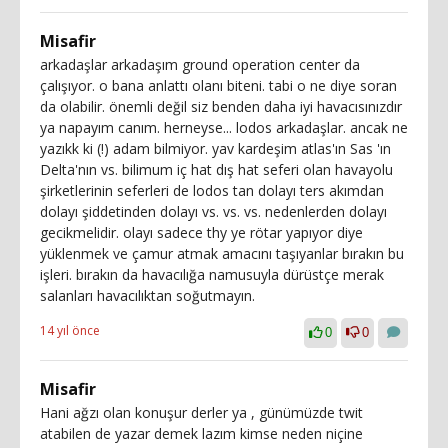
Misafir
arkadaşlar arkadaşım ground operation center da
çalışıyor. o bana anlattı olanı biteni. tabi o ne diye soran
da olabilir. önemli değil siz benden daha iyi havacısınızdır
ya napayım canım. herneyse... lodos arkadaşlar. ancak ne
yazıkk ki (!) adam bilmiyor. yav kardeşim atlas'ın Sas 'ın
Delta'nın vs. bilimum iç hat dış hat seferi olan havayolu
şirketlerinin seferleri de lodos tan dolayı ters akımdan
dolayı şiddetinden dolayı vs. vs. vs. nedenlerden dolayı
gecikmelidir. olayı sadece thy ye rötar yapıyor diye
yüklenmek ve çamur atmak amacını taşıyanlar bırakın bu
işleri. bırakın da havacılığa namusuyla dürüstçe merak
salanları havacılıktan soğutmayın.
14 yıl önce
0
0
Misafir
Hani ağzı olan konuşur derler ya , günümüzde twit
atabilen de yazar demek lazım kimse neden niçine