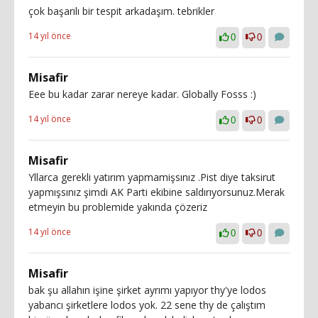
çok başarılı bir tespit arkadaşım. tebrikler
14 yıl önce
0
0
Misafir
Eee bu kadar zarar nereye kadar. Globally Fosss :)
14 yıl önce
0
0
Misafir
Yllarca gerekli yatırım yapmamişsınız .Pist diye taksirut
yapmışsınız şimdi AK Parti ekibine saldırıyorsunuz.Merak
etmeyin bu problemide yakında çözeriz
14 yıl önce
0
0
Misafir
bak şu allahın işine şirket ayrımı yapıyor thy'ye lodos
yabancı şirketlere lodos yok. 22 sene thy de çalıştım