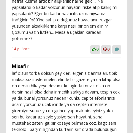
nefret kusma artık bir alışkanlık haline geldi... Ne
yapsalardı o kadar yolcunun hayatını riske atıp kalkış mı
yapsalardı? Eğer bu kadar havacılık uzmanıysanız
trafiğinin %80'ine sahip olduğunuz havaalanın rüzgar
yüzünden aksaklıklarına karşı nasıl bir önlem alınır?
Çözümü yazın lütfen... Mesala uçakları karadan
götürmek?
14 yıl önce
0
0
Misafir
laf olsun torba dolsun geyikleri. ergen sizlanmalari. tipik
maksatsiz soylenmeler. elinde bir gazete ya da kitap olsa
oh dersin hikayeye devam, kulaginda muzik olsa oh
dersin nasil olsa daha inmedik sarkiya devam, tespih cek
ya da. bunaliyorsunuz neden? cunku cep telefonlarinizi
acamiyorsunuz ucak icinde ya da cepten internete
giremiyorsunuz ya da girince yapacak birseyiniz yok. e
sen bu kadar az seyle yasiyorsan hayatini, sana
mustehak zaten. git bir koseye bulmaca coz. kagit seni
teknoloji bagimliligindan kurtarir. sirf orada bulundugun