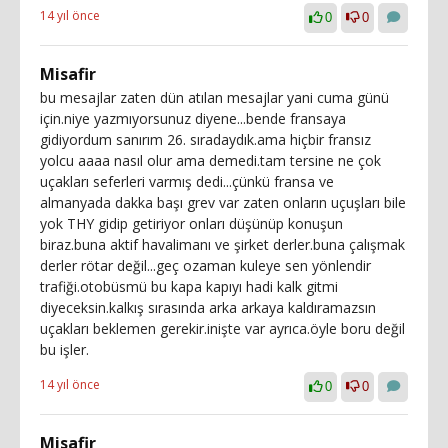
14 yıl önce
0
0
Misafir
bu mesajlar zaten dün atılan mesajlar yani cuma günü
için.niye yazmıyorsunuz diyene...bende fransaya
gidiyordum sanırım 26. sıradaydık.ama hiçbir fransız
yolcu aaaa nasıl olur ama demedi.tam tersine ne çok
uçakları seferleri varmış dedi...çünkü fransa ve
almanyada dakka başı grev var zaten onların uçuşları bile
yok THY gidip getiriyor onları düşünüp konuşun
biraz.buna aktif havalimanı ve şirket derler.buna çalışmak
derler rötar değil...geç ozaman kuleye sen yönlendir
trafiği.otobüsmü bu kapa kapıyı hadi kalk gitmi
diyeceksin.kalkış sırasında arka arkaya kaldıramazsın
uçakları beklemen gerekir.inişte var ayrıca.öyle boru değil
bu işler.
14 yıl önce
0
0
Misafir