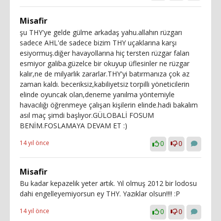
Misafir
şu THY'ye gelde gülme arkadaş yahu.allahın rüzgarı
sadece AHL'de sadece bizim THY uçaklarına karşı
esiyormuş.diğer havayollarına hiç tersten rüzgar falan
esmiyor galiba.güzelce bir okuyup üflesinler ne rüzgar
kalır,ne de milyarlık zararlar.THY'yi batırmanıza çok az
zaman kaldı. beceriksiz,kabiliyetsiz torpilli yöneticilerin
elinde oyuncak olan,deneme yanılma yöntemiyle
havacılığı öğrenmeye çalışan kişilerin elinde.hadi bakalım
asıl maç şimdi başlıyor.GÜLOBALİ FOSUM
BENİM.FOSLAMAYA DEVAM ET :)
14 yıl önce
0
0
Misafir
Bu kadar kepazelik yeter artık. Yıl olmuş 2012 bir lodosu
dahi engelleyemiyorsun ey THY. Yazıklar olsun!!!! :P
14 yıl önce
0
0