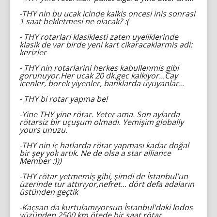
-THY nin bu ucak icinde kalkis oncesi inis sonrasi
1 saat bekletmesi ne olacak? :(
- THY rotarlari klasiklesti zaten uyeliklerinde
klasik de var birde yeni kart cikaracaklarmis adi:
kerizler
- THY nin rotarlarini herkes kabullenmis gibi
gorunuyor.Her ucak 20 dk.gec kalkiyor...Cay
icenler, borek yiyenler, banklarda uyuyanlar...
- THY bi rotar yapma be!
-Yine THY yine rötar. Yeter ama. Son aylarda
rötarsiz bir uçuşum olmadı. Yemişim globally
yours unuzu.
-THY nin iç hatlarda rötar yapması kadar doğal
bir şey yok artık. Ne de olsa a star alliance
Member :)))
-THY rötar yetmemiş gibi, şimdi de İstanbul'un
üzerinde tur attırıyor,nefret... dört defa adaların
üstünden geçtik
-Kaçsan da kurtulamıyorsun İstanbul'daki lodos
yüzünden 2500 km ötede bir saat rötar.