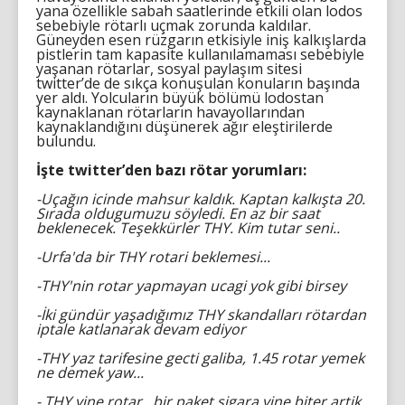
yana özellikle sabah saatlerinde etkili olan lodos
sebebiyle rötarlı uçmak zorunda kaldılar.
Güneyden esen rüzgarın etkisiyle iniş kalkışlarda
pistlerin tam kapasite kullanılamaması sebebiyle
yaşanan rötarlar, sosyal paylaşım sitesi
twitter’de de sıkça konuşulan konuların başında
yer aldı. Yolcuların büyük bölümü lodostan
kaynaklanan rötarların havayollarından
kaynaklandığını düşünerek ağır eleştirilerde
bulundu.
İşte twitter’den bazı rötar yorumları:
-Uçağın icinde mahsur kaldık. Kaptan kalkışta 20.
Sırada oldugumuzu söyledi. En az bir saat
beklenecek. Teşekkürler THY. Kim tutar seni..
-Urfa'da bir THY rotari beklemesi...
-THY'nin rotar yapmayan ucagi yok gibi birsey
-İki gündür yaşadığımız THY skandalları rötardan
iptale katlanarak devam ediyor
-THY yaz tarifesine gecti galiba, 1.45 rotar yemek
ne demek yaw...
- THY yine rotar...bir paket sigara yine biter artik