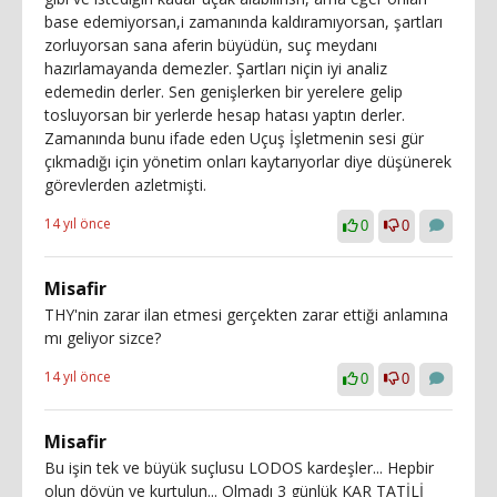
base edemiyorsan,i zamanında kaldıramıyorsan, şartları
zorluyorsan sana aferin büyüdün, suç meydanı
hazırlamayanda demezler. Şartları niçin iyi analiz
edemedin derler. Sen genişlerken bir yerelere gelip
tosluyorsan bir yerlerde hesap hatası yaptın derler.
Zamanında bunu ifade eden Uçuş İşletmenin sesi gür
çıkmadığı için yönetim onları kaytarıyorlar diye düşünerek
görevlerden azletmişti.
14 yıl önce
0
0
Misafir
THY'nin zarar ilan etmesi gerçekten zarar ettiği anlamına
mı geliyor sizce?
14 yıl önce
0
0
Misafir
Bu işin tek ve büyük suçlusu LODOS kardeşler... Hepbir
olun dövün ve kurtulun... Olmadı 3 günlük KAR TATİLİ