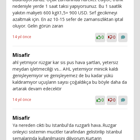
nedeniyle yerde 1 saat taksi yapıyorsunuz. Bu 1 saatlik
yakıtın maliyeti 600 kgX1,5= 900 USD. Sırf gecikmeyi
azaltmak için. En az 10-15 sefer de zamansızlıktan iptal
oluyor. Gelin görün zararı
14 yıl önce
0
0
Misafir
ahl yetmiyor rüzgar kar sis pus hava şartları, yetersiz
meydan işletmeciliği vs... AHL yetemiyor minicik kaldı
genişleyemiyor ve genişleyemez de bu kadar yükü
kaldıramıyor uçuşların sayısı çoğaldıkça bu böyle daha da
artarak devam edecektir
14 yıl önce
0
0
Misafir
Ya nereden cikti bu Istanbul'da ruzgarli hava..Ruzgar
onleyici sistemin mucitler tarafindan gelistirilip Istanbul
semalarinda kullanilmasini diliyorum.Kurtarin