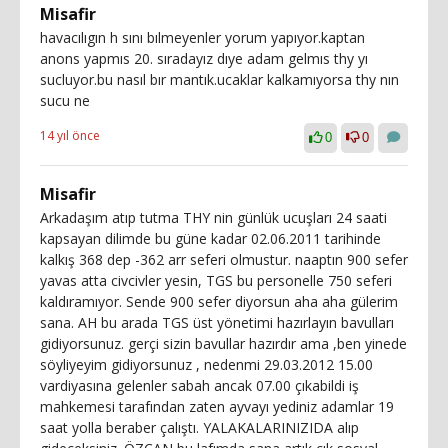
Misafir
havacılıgın h sını bılmeyenler yorum yapıyor.kaptan
anons yapmıs 20. sıradayız dıye adam gelmıs thy yı
sucluyor.bu nasıl bır mantık.ucaklar kalkamıyorsa thy nın
sucu ne
14 yıl önce
0
0
Misafir
Arkadaşım atıp tutma THY nin günlük ucuşları 24 saati
kapsayan dilimde bu güne kadar 02.06.2011 tarihinde
kalkış 368 dep -362 arr seferi olmustur. naaptın 900 sefer
yavas atta civcivler yesin, TGS bu personelle 750 seferi
kaldıramıyor. Sende 900 sefer diyorsun aha aha gülerim
sana. AH bu arada TGS üst yönetimi hazırlayın bavulları
gidiyorsunuz. gerçi sizin bavullar hazırdır ama ,ben yinede
söyliyeyim gidiyorsunuz , nedenmi 29.03.2012 15.00
vardiyasına gelenler sabah ancak 07.00 çıkabildi iş
mahkemesi tarafından zaten ayvayı yediniz adamlar 19
saat yolla beraber çalıştı. YALAKALARINIZIDA alıp