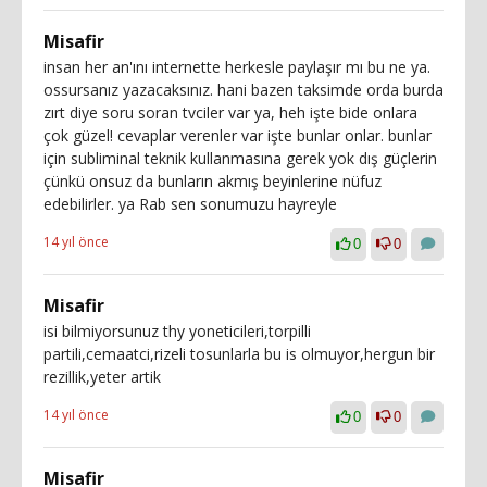
Misafir
insan her an'ını internette herkesle paylaşır mı bu ne ya.
ossursanız yazacaksınız. hani bazen taksimde orda burda
zırt diye soru soran tvciler var ya, heh işte bide onlara
çok güzel! cevaplar verenler var işte bunlar onlar. bunlar
için subliminal teknik kullanmasına gerek yok dış güçlerin
çünkü onsuz da bunların akmış beyinlerine nüfuz
edebilirler. ya Rab sen sonumuzu hayreyle
14 yıl önce
0
0
Misafir
isi bilmiyorsunuz thy yoneticileri,torpilli
partili,cemaatci,rizeli tosunlarla bu is olmuyor,hergun bir
rezillik,yeter artik
14 yıl önce
0
0
Misafir