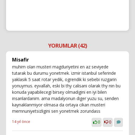
YORUMLAR (42)
Misafir
muhim olan musteri magduriyetini en az seviyede
tutarak bu durumu yonetmek. izmir istanbul seferinde
yaklasik 5 saat rotar yedik, ogrendik ki sebebi ruzgarin
yonuymus. eyvallah, eski bi thy calisani olarak thy nin bu
konuda yapabilecegi birsey olmadigini en iyi bilen
insanlardanim. ama madalyonun diger yuzu su, senden
kaynaklanmiyor olmasa da ortaya cikan musteri
memnuniyetsizligini sen yonetmek zorundass
14 yıl önce
0
0