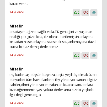
kararı verin..
14 yıl önce
0
0
Misafir
arkadaşım ağzına sağlık valla.TK gerçeğini ve yaşanan
rezilliği çok güzel kısa, öz olarak özetlemişsin.anlayana
kıssadan hisse.anlayana sivrisinek saz,anlamayana davul
zurna bile az demiş dedelerimiz.
14 yıl önce
0
0
Misafir
thy kadar taş düşsün başınıza.başta yeşilköy olmak üzere
dünyadaki tüm havaalanlarını thy yönetiyor sanan bilgisiz
cahiller,dhmi yönetiyor meydanları kızacaksanız onlara
kızın.öğrenmenin yaşı yoktur derler ama sizinki yaşlada
ilgili değil genetik:))))
14 yıl önce
0
0