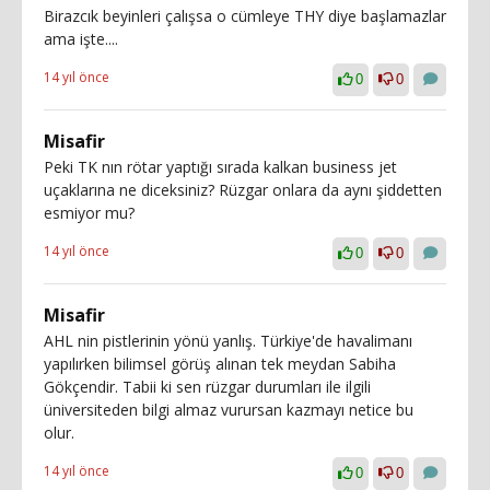
Birazcık beyinleri çalışsa o cümleye THY diye başlamazlar
ama işte....
14 yıl önce
0
0
Misafir
Peki TK nın rötar yaptığı sırada kalkan business jet
uçaklarına ne diceksiniz? Rüzgar onlara da aynı şiddetten
esmiyor mu?
14 yıl önce
0
0
Misafir
AHL nin pistlerinin yönü yanlış. Türkiye'de havalimanı
yapılırken bilimsel görüş alınan tek meydan Sabiha
Gökçendir. Tabii ki sen rüzgar durumları ile ilgili
üniversiteden bilgi almaz vurursan kazmayı netice bu
olur.
14 yıl önce
0
0