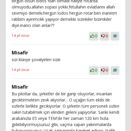
birgün olsun lodos filan olmadı haliyle rotarda
olmuyodu.allahın sopası yokki.fetullahın evlatlarını allah
sevmiyo demeki.hergün lodos hergün rotar.ben inanırım
rabbim ayırımcılık yapıyor demekki sizinkiler bizimkiler
diye.inancı olan anlar??
14 yıl önce
0
0
Misafir
sizi klavye şovalyeleri siziii
14 yıl önce
0
0
Misafir
Bu pilotlar da, şirketler de bir garip oluyorlar, insanları
geciktirmekten zevk alıyorlar... O uçağın tüm ekibi de
sizlerle birlikte gecikiyorlar. O şirketin tüm personeli sizleri
sakin tutabilmek için elinden geleni yapıyorlar. Sanki kendi
arabanızla E5 veya TEM'de her zaman 120 km hızla
gidebiliyormuşsunuz gibi, saçma sapan yakınmalarda
bulunuyorsunuz. Uçak zamanında hareket ediyor, trafik