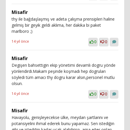
Misafir
thy ile bağdaşlaşmış ve adeta çalışma prensipleri haline
gelmiş bir geyik geldi aklıma, her dakika bi paket
marlboro ;)
14 yıl önce
0
0
Misafir
Degişen bahsettigin ekip yönetimi devamlı dogru yönde
yönlendirdi.Makam peşinde koşmadı hep dogruları
söyledi tüm amacı thy dogru karar alsın,personel mutlu
olsun.
14 yıl önce
0
0
Misafir
Havayolu, genişleyecekse ülke, meydan şartlarını ve
potansiyelini ihmal ederek bunu yapamaz. Sen istediğin
gibi ve istediğin kadar uçak alabilirisn, ama eğer onları