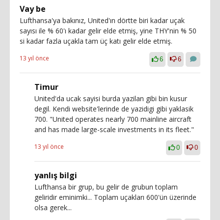
Vay be
Lufthansa'ya bakınız, United'ın dörtte biri kadar uçak
sayısı ile % 60'ı kadar gelir elde etmiş, yine THY'nin % 50
si kadar fazla uçakla tam üç katı gelir elde etmiş.
13 yıl önce
6
6
Timur
United'da ucak sayisi burda yazilan gibi bin kusur
degil. Kendi website'lerinde de yazidigi gibi yaklasik
700. "United operates nearly 700 mainline aircraft
and has made large-scale investments in its fleet."
13 yıl önce
0
0
yanlış bilgi
Lufthansa bir grup, bu gelir de grubun toplam
geliridir eminimki... Toplam uçakları 600'ün üzerinde
olsa gerek...