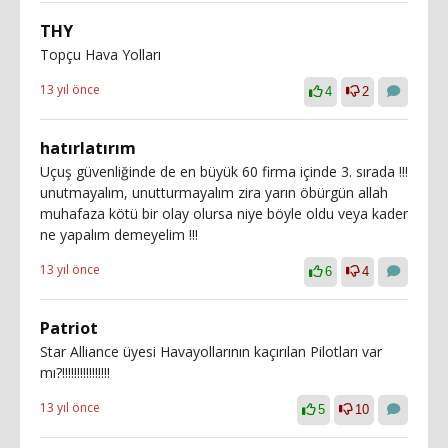
THY
Topçu Hava Yolları
13 yıl önce
4
2
hatırlatırım
Uçuş güvenliğinde de en büyük 60 firma içinde 3. sırada !!!
unutmayalım, unutturmayalım zira yarın öbürgün allah
muhafaza kötü bir olay olursa niye böyle oldu veya kader
ne yapalım demeyelim !!!
13 yıl önce
6
4
Patriot
Star Alliance üyesi Havayollarının kaçırılan Pilotları var
mı?!!!!!!!!!!!!!!!!
13 yıl önce
5
10