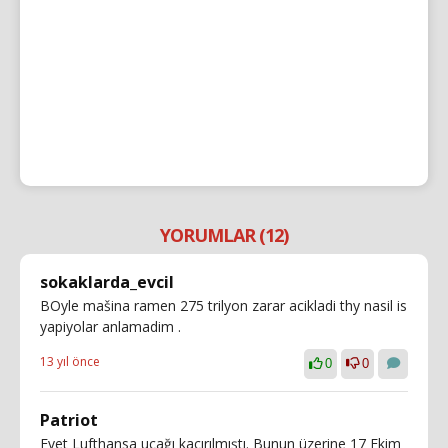
YORUMLAR (12)
sokaklarda_evcil
BOyle mašina ramen 275 trilyon zarar acikladi thy nasil is
yapiyolar anlamadim .
13 yıl önce
0
0
Patriot
Evet Lufthansa uçağı kaçırılmıştı. Bunun üzerine 17 Ekim