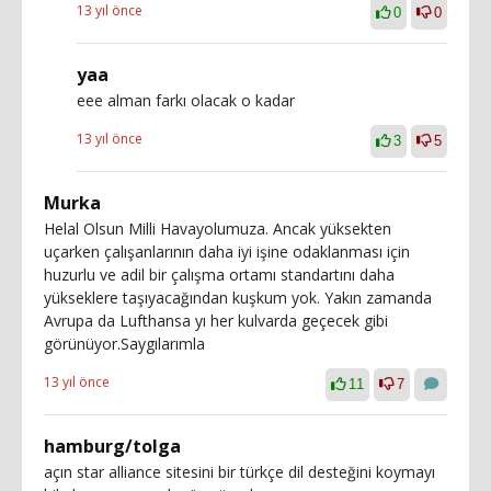
13 yıl önce
0
0
yaa
eee alman farkı olacak o kadar
13 yıl önce
3
5
Murka
Helal Olsun Milli Havayolumuza. Ancak yüksekten
uçarken çalışanlarının daha iyi işine odaklanması için
huzurlu ve adil bir çalışma ortamı standartını daha
yükseklere taşıyacağından kuşkum yok. Yakın zamanda
Avrupa da Lufthansa yı her kulvarda geçecek gibi
görünüyor.Saygılarımla
13 yıl önce
11
7
hamburg/tolga
açın star alliance sitesini bir türkçe dil desteğini koymayı