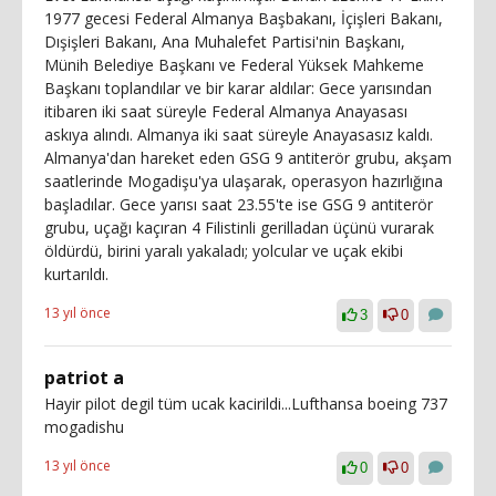
1977 gecesi Federal Almanya Başbakanı, İçişleri Bakanı,
Dışişleri Bakanı, Ana Muhalefet Partisi'nin Başkanı,
Münih Belediye Başkanı ve Federal Yüksek Mahkeme
Başkanı toplandılar ve bir karar aldılar: Gece yarısından
itibaren iki saat süreyle Federal Almanya Anayasası
askıya alındı. Almanya iki saat süreyle Anayasasız kaldı.
Almanya'dan hareket eden GSG 9 antiterör grubu, akşam
saatlerinde Mogadişu'ya ulaşarak, operasyon hazırlığına
başladılar. Gece yarısı saat 23.55'te ise GSG 9 antiterör
grubu, uçağı kaçıran 4 Filistinli gerilladan üçünü vurarak
öldürdü, birini yaralı yakaladı; yolcular ve uçak ekibi
kurtarıldı.
13 yıl önce
3
0
patriot a
Hayir pilot degil tüm ucak kacirildi...Lufthansa boeing 737
mogadishu
13 yıl önce
0
0