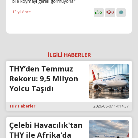
bile koymayı gerek görmüyorlar
13 yıl önce
2
0
İLGİLİ HABERLER
THY’den Temmuz
Rekoru: 9,5 Milyon
Yolcu Taşıdı
THY Haberleri
2026-08-07 14:14:37
Çelebi Havacılık'tan
THY ile Afrika'da