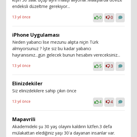
endeksli düzeltme gerekiyor...
13 yıl önce
0
0
iPhone Uygulaması
Neden yabancı lise mezunu alıpta niçin Türk
almıyorsunuz ? İşte siz bu kadar yabancı
hayranısınız...gün gelecek bunun hesabını vereceksiniz...
13 yıl önce
5
3
Elinizdekiler
Siz elinizdekilere sahip çıkın önce
13 yıl önce
4
4
Mapavrili
Akademideki şu 30 yaş olayını kaldırın lütfen.3 defa
mülakattan elediğiniz yaşı 30'a dayanan insanlar var.