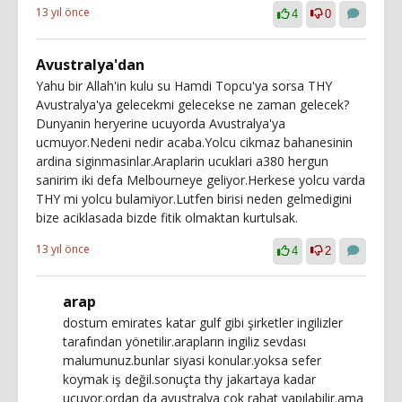
13 yıl önce
4
0
Avustralya'dan
Yahu bir Allah'in kulu su Hamdi Topcu'ya sorsa THY
Avustralya'ya gelecekmi gelecekse ne zaman gelecek?
Dunyanin heryerine ucuyorda Avustralya'ya
ucmuyor.Nedeni nedir acaba.Yolcu cikmaz bahanesinin
ardina siginmasinlar.Araplarin ucuklari a380 hergun
sanirim iki defa Melbourneye geliyor.Herkese yolcu varda
THY mi yolcu bulamiyor.Lutfen birisi neden gelmedigini
bize aciklasada bizde fitik olmaktan kurtulsak.
13 yıl önce
4
2
arap
dostum emirates katar gulf gibi şirketler ingilizler
tarafından yönetilir.arapların ingiliz sevdası
malumunuz.bunlar siyasi konular.yoksa sefer
koymak iş değil.sonuçta thy jakartaya kadar
uçuyor.ordan da avustralya çok rahat yapılabilir.ama