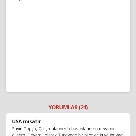
YORUMLAR (24)
USA mısafır
Sayın Topçu, Çaiışmalarınızda basarılarınızın devamını
dılerım. Devamlı olarak Turkıyede bır pılot açığı ve ıhtıyacı