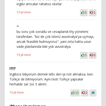
ingiliz amcalar rahatsız olurlar.
13 yıl önce
5
1
~
bu soru çok soruldu ve cevaplandı thy yönetimi
tarafından. "biz de çok isteriz avustralya'ya uçmayı,
ancak feasible bulmuyoruz". yani orta hatta uzun
vade planlarında bile yok avustralya.
13 yıl önce
5
0
!?!?
İngilizce biliyorum demek ielts den iyi not almaksa, ben
Türkçe de bilmiyorum. Aynı testi Türkçe yapsalar
herhalde zar zor 5 alırım.
13 yıl önce
13
2