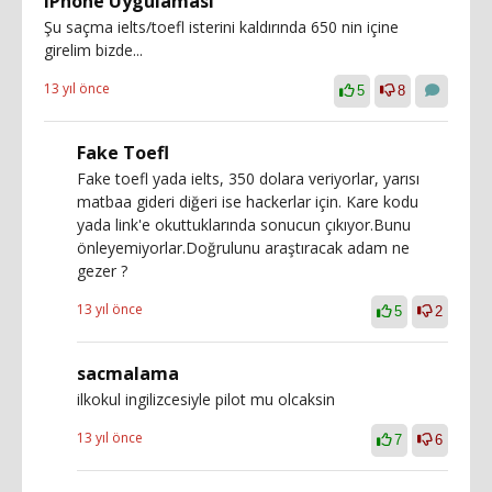
iPhone Uygulaması
Şu saçma ielts/toefl isterini kaldırında 650 nin içine
girelim bizde...
13 yıl önce
5
8
Fake Toefl
Fake toefl yada ielts, 350 dolara veriyorlar, yarısı
matbaa gideri diğeri ise hackerlar için. Kare kodu
yada link'e okuttuklarında sonucun çıkıyor.Bunu
önleyemiyorlar.Doğrulunu araştıracak adam ne
gezer ?
13 yıl önce
5
2
sacmalama
ilkokul ingilizcesiyle pilot mu olcaksin
13 yıl önce
7
6