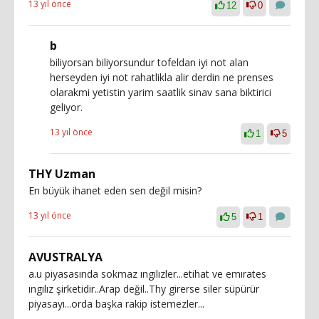
13 yıl önce
12
0
b
biliyorsan biliyorsundur tofeldan iyi not alan
herseyden iyi not rahatlikla alir derdin ne prenses
olarakmi yetistin yarim saatlik sinav sana biktirici
geliyor.
13 yıl önce
1
5
THY Uzman
En büyük ihanet eden sen değil misin?
13 yıl önce
5
1
AVUSTRALYA
a.u piyasasında sokmaz ıngılızler...etihat ve emırates
ıngılız şirketidir..Arap değil..Thy girerse siler süpürür
piyasayı...orda başka rakip istemezler...