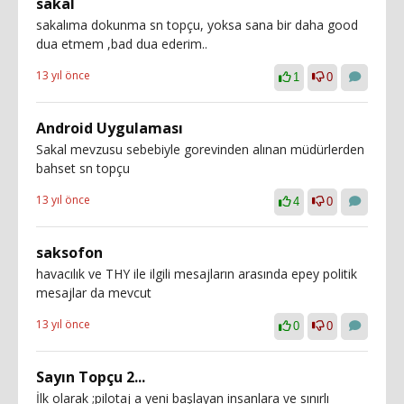
sakal
sakalıma dokunma sn topçu, yoksa sana bir daha good
dua etmem ,bad dua ederim..
13 yıl önce
1
0
Android Uygulaması
Sakal mevzusu sebebiyle gorevinden alınan müdürlerden
bahset sn topçu
13 yıl önce
4
0
saksofon
havacılık ve THY ile ilgili mesajların arasında epey politik
mesajlar da mevcut
13 yıl önce
0
0
Sayın Topçu 2...
İlk olarak ;pilotaj a yeni başlayan insanlara ve sınırlı