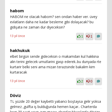
habom
HABOM ne olacak habom? sen ondan haber ver. üvey
evlatların daha ne kadar besleme gibi dolaşacak? bu
gidişata ne zaman dur diyeceksin?
13 yıl önce
1
1
hakhukuk
elbet birgün sende gideceksin o makamdan kul hakkina
alin terini gelecek umutlarini gasp ederek..bu dunyada rte
kurtarir belki seni ama mizan terazisinde bakalim kim
kurtaracak
13 yıl önce
2
0
Döviz
TL yüzde 20 değer kaybetti yabancı boştaysa gelir yoksa
gelmez ,gulfta iş bulduğunda hemen kaçar.. Charterda
kışın 30 saat uçup aynı maaşı alıyorlar.Maaşlarda dövize