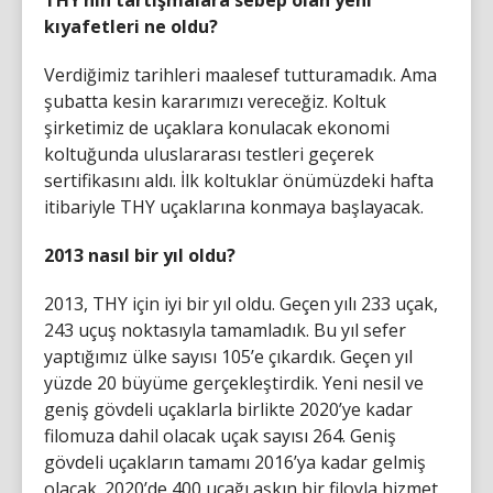
THY’nin tartışmalara sebep olan yeni
kıyafetleri ne oldu?
Verdiğimiz tarihleri maalesef tutturamadık. Ama
şubatta kesin kararımızı vereceğiz. Koltuk
şirketimiz de uçaklara konulacak ekonomi
koltuğunda uluslararası testleri geçerek
sertifikasını aldı. İlk koltuklar önümüzdeki hafta
itibariyle THY uçaklarına konmaya başlayacak.
2013 nasıl bir yıl oldu?
2013, THY için iyi bir yıl oldu. Geçen yılı 233 uçak,
243 uçuş noktasıyla tamamladık. Bu yıl sefer
yaptığımız ülke sayısı 105’e çıkardık. Geçen yıl
yüzde 20 büyüme gerçekleştirdik. Yeni nesil ve
geniş gövdeli uçaklarla birlikte 2020’ye kadar
filomuza dahil olacak uçak sayısı 264. Geniş
gövdeli uçakların tamamı 2016’ya kadar gelmiş
olacak. 2020’de 400 uçağı aşkın bir filoyla hizmet