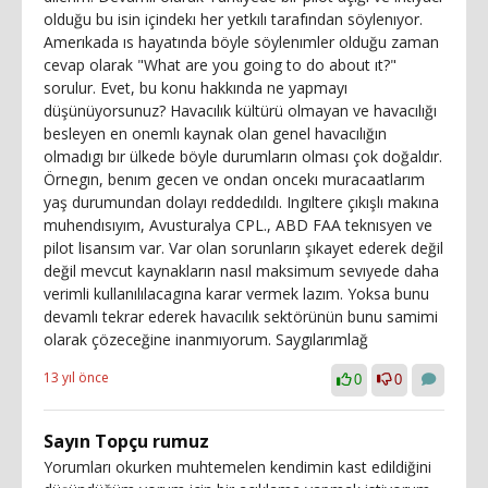
olduğu bu isin içindekı her yetkılı tarafından söylenıyor.
Amerıkada ıs hayatında böyle söylenımler olduğu zaman
cevap olarak "What are you going to do about ıt?"
sorulur. Evet, bu konu hakkında ne yapmayı
düşünüyorsunuz? Havacılık kültürü olmayan ve havacılığı
besleyen en onemlı kaynak olan genel havacılığın
olmadıgı bır ülkede böyle durumların olması çok doğaldır.
Örnegın, benım gecen ve ondan oncekı muracaatlarım
yaş durumundan dolayı reddedıldı. Ingıltere çıkışlı makına
muhendısıyım, Avusturalya CPL., ABD FAA teknısyen ve
pilot lisansım var. Var olan sorunların şıkayet ederek değil
değil mevcut kaynakların nasıl maksimum sevıyede daha
verimli kullanılılacagına karar vermek lazım. Yoksa bunu
devamlı tekrar ederek havacılık sektörünün bunu samimi
olarak çözeceğine inanmıyorum. Saygılarımlağ
13 yıl önce
0
0
Sayın Topçu rumuz
Yorumları okurken muhtemelen kendimin kast edildiğini