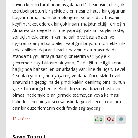
sayıda kurum tarafından uygulanan DLR sınavının bir çok
tecrübeli pilotun bir şekilde elenmesine hatta bir çoğunun
başvurmamasına neden olduğunu ve buradaki bayanın
keyfi hareket ederek bir çok insanı mağdur ettiği, örneğin
Almanya da değerlendirme yapıldığı yalanını söylemekte,
sonuçları etkileme imkanına sahip ve bazı sözleri ve
uygulamalarıyla bunu aleni yaptığını biliyorum örnekleri ile
anlatabilirim. Yapılan Level sınavının okunmasında da
standart uygulamaya dair şüphelerim var. Şöyle ki
çevremde duyduklarım bir yana, THY eğitimle ilgili konu
başlığında bahsedilen bir arkadaş var ; line da uçan, Level
6 sı olan yurt dışında yaşamış ve daha önce sizin Level
sınavından geçtiği halde şimdi kaldın denilmiş birisi bunun
güzel bir örneği bence. Birde bu sınava bazen hasta vb
olması nedeniyle o an girmek istemeyen veya kalması
halinde ikinci bir şansı olsa aslında geçebilecek olanlara
dair bir düzenlemenin ciddi fayda sağlayacağı
13 yıl önce
1
2
Sayın Topçu 1