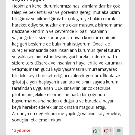
Hepimizin kendi durumlarımıza has, alımlara dair bir çok
talep ve beklentisi var ve göreviniz gereği mutlaka bizim
bildiğimiz ve bilmediğimiz bir çok girdiye hakim olarak
hareket ediyorsunuzdur ama okur musunuz bilmem ama
naçizane kendimin ve çevremde ki bazı insanların
yaşadığı belki size kadar yansımayan konulara dair bir
kaç geri besleme de bulunmak istiyorum. Öncelikle
süreçler esnasında bazı insanların kurumun genel tutum
ve yaklaşımının üstündeymiş gibi hareket ederek hatta
sizlere ters düşerek ve insanların hayalleri ile ve kurumun
yetişmiş insan gücü kaybı yaşamasını umursamayarak
bile bile keyfi hareket ettiğini üzülerek gördüm. İlk olarak
;pilotaj a yeni başlayan insanlara ve sınırlı sayıda kurum
tarafından uygulanan DLR sınavının bir çok tecrübeli
pilotun bir şekilde elenmesine hatta bir çoğunun
başvurmamasına neden olduğunu ve buradaki bayan
keyfi hareket ederek bir çok insanı mağdur ettiği,
Almanya da değerlendirme yapıldığı yalanını söylemekte,
sonuçları etkileme imkanı
13 yıl önce
1
1