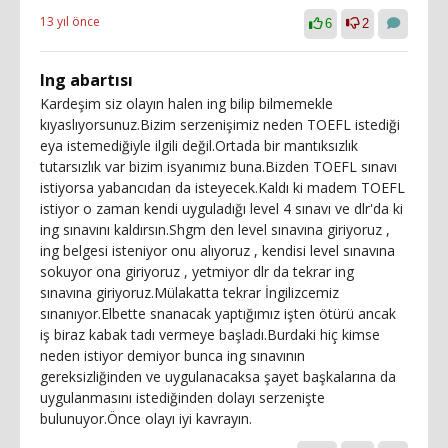
13 yıl önce
6
2
Ing abartısı
Kardeşim siz olayın halen ing bilip bilmemekle
kıyaslıyorsunuz.Bizim serzenişimiz neden TOEFL istediği
eya istemediğiyle ilgili değil.Ortada bir mantıksızlık
tutarsızlık var bizim isyanımız buna.Bizden TOEFL sınavı
istiyorsa yabancıdan da isteyecek.Kaldı ki madem TOEFL
istiyor o zaman kendi uyguladığı level 4 sınavı ve dlr'da ki
ing sınavını kaldırsın.Shgm den level sınavına giriyoruz ,
ing belgesi isteniyor onu alıyoruz , kendisi level sınavına
sokuyor ona giriyoruz , yetmiyor dlr da tekrar ing
sınavına giriyoruz.Mülakatta tekrar İngilizcemiz
sınanıyor.Elbette snanacak yaptığımız işten ötürü ancak
iş biraz kabak tadı vermeye başladı.Burdaki hiç kimse
neden istiyor demiyor bunca ing sınavının
gereksizliğinden ve uygulanacaksa şayet başkalarına da
uygulanmasını istediğinden dolayı serzenişte
bulunuyor.Önce olayı iyi kavrayın.