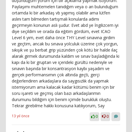
düşündüğüm yorum için bir açıklama yapmak istiyorum.
Paylaşımı muhtemelen tanıdığım veya o an bulunduğum
ortamda ki bir arkadaş vb yapmış olabilir ama lütfen
aslını tam bilmeden tartışmalı konularda adımı
geçirmeyin konunun aslı şudur. Evet abd ye İngilizcem iyi
diye seçildim ve orada da eğitim gördüm, evet ICAO
Level 6 yım, evet daha önce THY Level sınavına girdim
ve geçtim, ancak bu sınava yolculuk üzerine çok yorgun,
sıkışık ve şu berbat grip yüzünden çok kötü bir halde ilaç
alarak girmek durumunda kaldım ve sınav başladığında ki
kapı da ki bir gruptan ve içerideki gürültü nedeniyle ve
sınavın başında bir konsantrasyon kaybı yaşadım ve
gerçek performansımın çok altında geçti, gerçi
değerlendiren arkadaşlara da saygısızlık da yapmak
istemiyorum ama kalacak kadar kötümü benim için bir
soru işareti ve geçmiş olan bazı arkadaşlarımın
durumunu bildiğim için benim içimde burukluk oluştu.
Tekrar girebilme hakkı konusuna katılıyorum, Say
13 yıl önce
0
0