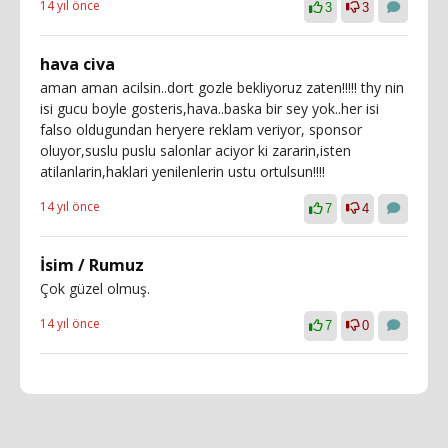
14 yıl önce
3
3
hava civa
aman aman acilsin..dort gozle bekliyoruz zaten!!!!! thy nin
isi gucu boyle gosteris,hava..baska bir sey yok..her isi
falso oldugundan heryere reklam veriyor, sponsor
oluyor,suslu puslu salonlar aciyor ki zararin,isten
atilanlarin,haklari yenilenlerin ustu ortulsun!!!!
14 yıl önce
7
4
İsim / Rumuz
Çok güzel olmuş.
14 yıl önce
7
0