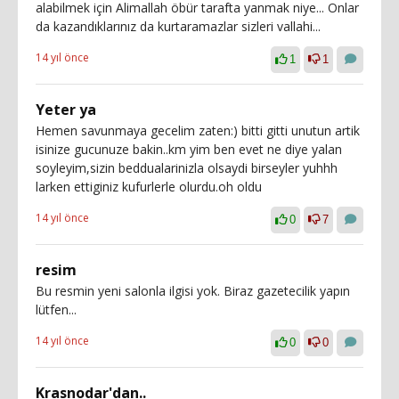
alabilmek için Alimallah öbür tarafta yanmak niye... Onlar
da kazandıklarınız da kurtaramazlar sizleri vallahi...
14 yıl önce
1
1
Yeter ya
Hemen savunmaya gecelim zaten:) bitti gitti unutun artik
isinize gucunuze bakin..km yim ben evet ne diye yalan
soyleyim,sizin beddualarinizla olsaydi birseyler yuhhh
larken ettiginiz kufurlerle olurdu.oh oldu
14 yıl önce
0
7
resim
Bu resmin yeni salonla ilgisi yok. Biraz gazetecilik yapın
lütfen...
14 yıl önce
0
0
Krasnodar'dan..