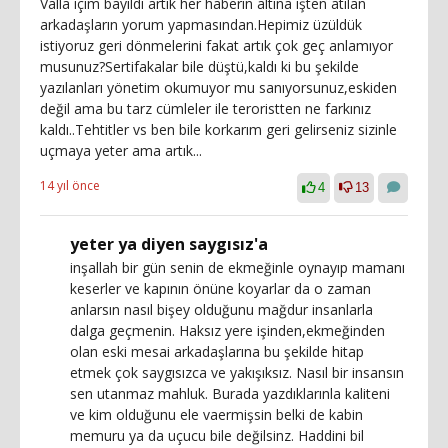
Valla içim bayıldı artık her haberin altına işten atılan
arkadaşların yorum yapmasından.Hepimiz üzüldük
istiyoruz geri dönmelerini fakat artık çok geç anlamıyor
musunuz?Sertifakalar bile düştü,kaldı ki bu şekilde
yazılanları yönetim okumuyor mu sanıyorsunuz,eskiden
değil ama bu tarz cümleler ile teroristten ne farkınız
kaldı..Tehtitler vs ben bile korkarım geri gelirseniz sizinle
uçmaya yeter ama artık...
14 yıl önce
4
13
yeter ya diyen saygısız'a
inşallah bir gün senin de ekmeğinle oynayıp mamanı
keserler ve kapının önüne koyarlar da o zaman
anlarsın nasıl bişey olduğunu mağdur insanlarla
dalga geçmenin. Haksız yere işinden,ekmeğinden
olan eski mesai arkadaşlarına bu şekilde hitap
etmek çok saygısızca ve yakışıksız. Nasıl bir insansın
sen utanmaz mahluk. Burada yazdıklarınla kaliteni
ve kim olduğunu ele vaermişsin belki de kabin
memuru ya da uçucu bile değilsinz. Haddini bil