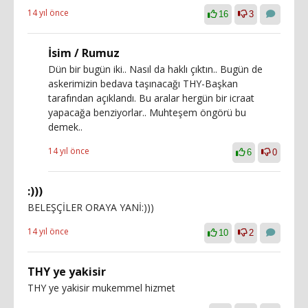
14 yıl önce
16
3
İsim / Rumuz
Dün bir bugün iki.. Nasıl da haklı çıktın.. Bugün de
askerimizin bedava taşınacağı THY-Başkan
tarafından açıklandı. Bu aralar hergün bir icraat
yapacağa benziyorlar.. Muhteşem öngörü bu
demek..
14 yıl önce
6
0
:)))
BELEŞÇİLER ORAYA YANİ:)))
14 yıl önce
10
2
THY ye yakisir
THY ye yakisir mukemmel hizmet