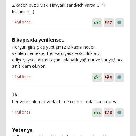
2 kadeh buzlu viski,Havyarlı sandvich varsa CIP i
kullanırım :)
14 yıl önce
3
2
B kapısıda yenilense..
Hergün giriş çıkış yaptığımız B kapısı neden
yenilenmemekte. Her vardiyada yoğunluk arz
ediyor;ayrıca dışarı taşan kalabalık yağmur ve kar yağınca
sırılsıklam oluyor.
14 yıl önce
4
0
tk
her yere salon açıyorlar birde oturma odası açsalar ya
14 yıl önce
4
0
Yeter ya