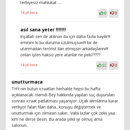
terbiyesiz mahlukat ....
14 yıl önce
6
0
asıl sana yeter !!!!!!!
inşallah sen de atılırsın da için daha fazla bayılır!!!
eminim ki bu duruma üzülmüşsün!!! bir de
utanmadan terörist ilan etmişsin arkadaşlarını!!!
onları işten haksız yere atanlar ne peki?????
14 yıl önce
11
0
unutturmaca
THY nin bütün icraatları herhalde hepsi bu hafta
açıklanacak. Hamdi Bey hakkında yapılan suç duyuruları
sonrası icraat patlatması yaşanıyor. Uçak alımlarına karar
veriliyor falan filan daha.. konuyu değiştirmek ve
unutturmak için olmasın sakın.. Valla lazlar çok zekii yaa..
kim ne derse desin. Bu arada şekil iyi olmuş ama
salonun..