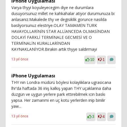
iPhone Uygulaması
Varya thyyi koyuleyecegim diye ne durumlara
dusuyorsunuz millet ne kahkahalar atiyor durumunuza bi
anlasaniz.Makalede thy ve degisiklik gorunce nasilda
basliyorsunuz elestriye.OLAY TAMAMEN TURK
HAVAYOLLARİNİN STAR ALLİANCEDA OLMASİNDAN
DOLAYİ FARKLİ TERMİNALE GECMESİ VE O
TERMİNALİN KURALLARİNDAN
KAYNAKLANİYOR.Birakin artik thyye saldirmayi
13 yıl önce
10
1
iPhone Uygulaması
THY nin Londra müdürü böylesi kolaylıklara ugrasicana
lhr'da haftada 36 iniş kalkış yapan THY uçaklarına daha
düzgün ve uygun yerlere park ettirebilmek icin baskı
yapsa. Her zamanmi en uç kotu yerlerden inip binilir
yaw...
13 yıl önce
3
4