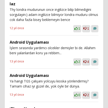
laz
Thy londra mudurunun once ingilizce bilip bilmedigini
sorgulayin:) adam ingilizce bilmiyor londra muduru olmus
cok daha fazla bisey beklemeyin bence
12 yıl önce
1
1
Android Uygulaması
İşlem sırasında yardımcı olcekler demişler bi de. Allahım
beni yalanlardan koru ya rebbim...
13 yıl önce
2
4
Android Uygulaması
Ya hangi TGS çalışanı yolcuyu kioska yönlendirmiş?
Tamam cihaz iyi güzel de, yok öyle bir dünya.
13 yıl önce
0
2