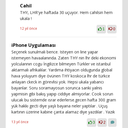
Cahil
THY, LHR'ye haftada 30 uçuyor. Hem cahilsin hem
ukala !
12 yıl önce
1
0
iPhone Uygulaması
Seçenek sunulmalı bence. Isteyen on line yapar
istemeyen havaalanında. Zaten THY nin lhr deki ekonomi
yolcularının cogu İngilizce bilmeyen Türkler ve istanbul
aktarmalı afrikalılar. Yardıma ihtiyacın oldugunda global
hava yoluyum diye övünen THY koskoca lhr de türkce
anlayan ckeck in görevlisi yok. Hepsi ukala yabancı
bayanlar. Soru soramayosun sorunca sanki yalnis
yapmisin gibi bakış yapıp ciddiye almiyorlar. Cook sorun
ulucak bu sistemde ısrar ederlerse.gecen hafta 300 gram
yük hakkı gecti diye yaşlı bayana neler yaptılar . Uçuş
kartının üzerine kabine çanta alamaz diye yazdılar . Yazık
13 yıl önce
3
2