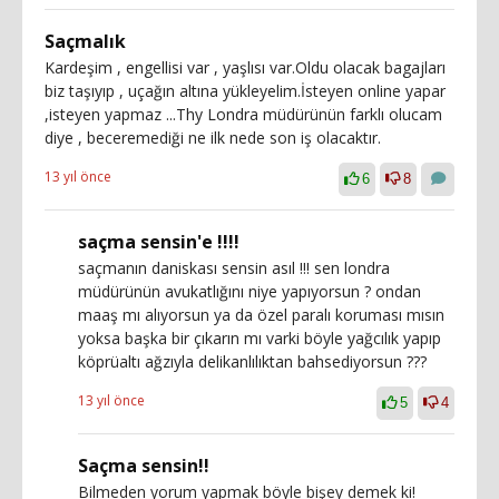
Saçmalık
Kardeşim , engellisi var , yaşlısı var.Oldu olacak bagajları
biz taşıyıp , uçağın altına yükleyelim.İsteyen online yapar
,isteyen yapmaz ...Thy Londra müdürünün farklı olucam
diye , beceremediği ne ilk nede son iş olacaktır.
13 yıl önce
6
8
saçma sensin'e !!!!
saçmanın daniskası sensin asıl !!! sen londra
müdürünün avukatlığını niye yapıyorsun ? ondan
maaş mı alıyorsun ya da özel paralı koruması mısın
yoksa başka bir çıkarın mı varki böyle yağcılık yapıp
köprüaltı ağzıyla delikanlılıktan bahsediyorsun ???
13 yıl önce
5
4
Saçma sensin!!
Bilmeden yorum yapmak böyle bişey demek ki!