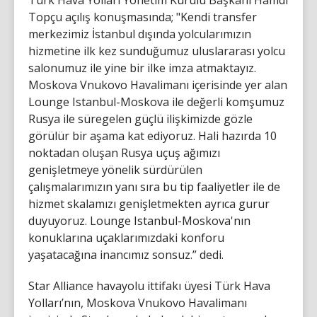
Türk Hava Yolları Yönetim Kurulu Başkanı Hamdi
Topçu açılış konuşmasında; "Kendi transfer
merkezimiz İstanbul dışında yolcularımızın
hizmetine ilk kez sunduğumuz uluslararası yolcu
salonumuz ile yine bir ilke imza atmaktayız.
Moskova Vnukovo Havalimanı içerisinde yer alan
Lounge Istanbul-Moskova ile değerli komşumuz
Rusya ile süregelen güçlü ilişkimizde gözle
görülür bir aşama kat ediyoruz. Hali hazırda 10
noktadan oluşan Rusya uçuş ağımızı
genişletmeye yönelik sürdürülen
çalışmalarımızın yanı sıra bu tip faaliyetler ile de
hizmet skalamızı genişletmekten ayrıca gurur
duyuyoruz. Lounge Istanbul-Moskova'nın
konuklarına uçaklarımızdaki konforu
yaşatacağına inancımız sonsuz.” dedi.
Star Alliance havayolu ittifakı üyesi Türk Hava
Yolları’nın, Moskova Vnukovo Havalimanı