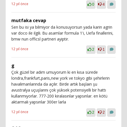
12 yıl önce
0
4
mutfaka cevap
Sen bu isi ya bilmiyor da konusuyorsun yada karin agrin
var doco ile ilgili. Bu asamlar formula 1'i, Uefa finallerini,
bmw nun officsl partneri ayiptir.
12 yıl önce
2
1
g
Çok güzel bir adım umuyorum ki en kısa sürede
londra,frankfurt,paris,new york ve tokyo gibi şehirlerin
havalimanlarında da açılır. Birde artık başlaın şu
avustralya uçuşlarını çok yüksek potensiyelli bir hattı
kullanmıyorlar. 777-200 kiralasınlar yapsınlar. en kötü
aktarmalı yapsınlar 300er larla
12 yıl önce
2
2