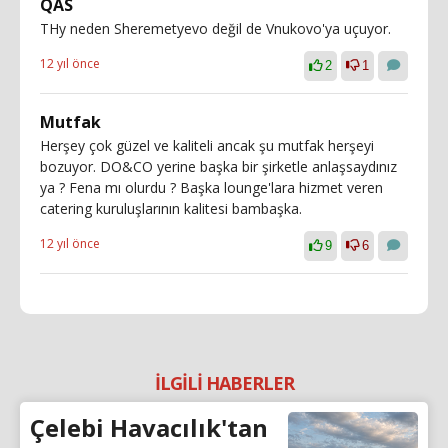
QAS
THy neden Sheremetyevo değil de Vnukovo'ya uçuyor.
12 yıl önce
2
1
Mutfak
Herşey çok güzel ve kaliteli ancak şu mutfak herşeyi
bozuyor. DO&CO yerine başka bir şirketle anlaşsaydınız
ya ? Fena mı olurdu ? Başka lounge'lara hizmet veren
catering kuruluşlarının kalitesi bambaşka.
12 yıl önce
9
6
İLGİLİ HABERLER
Çelebi Havacılık'tan