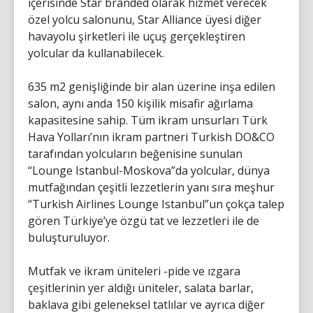
içerisinde Star branded olarak hizmet verecek
özel yolcu salonunu, Star Alliance üyesi diğer
havayolu şirketleri ile uçuş gerçekleştiren
yolcular da kullanabilecek.
635 m2 genişliğinde bir alan üzerine inşa edilen
salon, aynı anda 150 kişilik misafir ağırlama
kapasitesine sahip. Tüm ikram unsurları Türk
Hava Yolları’nın ikram partneri Turkish DO&CO
tarafından yolcuların beğenisine sunulan
“Lounge Istanbul-Moskova”da yolcular, dünya
mutfağından çeşitli lezzetlerin yanı sıra meşhur
“Turkish Airlines Lounge Istanbul”un çokça talep
gören Türkiye’ye özgü tat ve lezzetleri ile de
buluşturuluyor.
Mutfak ve ikram üniteleri -pide ve ızgara
çeşitlerinin yer aldığı üniteler, salata barlar,
baklava gibi geleneksel tatlılar ve ayrıca diğer