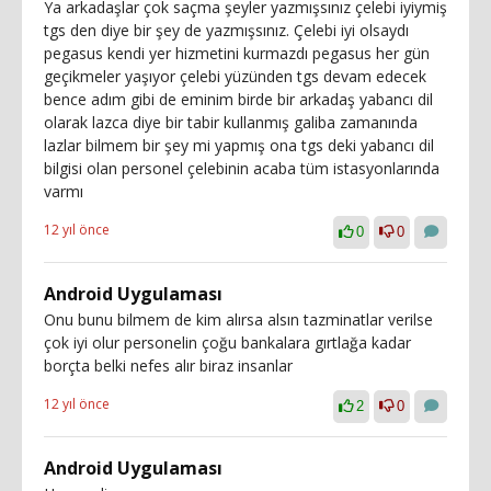
Ya arkadaşlar çok saçma şeyler yazmışsınız çelebi iyiymiş
tgs den diye bir şey de yazmışsınız. Çelebi iyi olsaydı
pegasus kendi yer hizmetini kurmazdı pegasus her gün
geçikmeler yaşıyor çelebi yüzünden tgs devam edecek
bence adım gibi de eminim birde bir arkadaş yabancı dil
olarak lazca diye bir tabir kullanmış galiba zamanında
lazlar bilmem bir şey mi yapmış ona tgs deki yabancı dil
bilgisi olan personel çelebinin acaba tüm istasyonlarında
varmı
12 yıl önce
0
0
Android Uygulaması
Onu bunu bilmem de kim alırsa alsın tazminatlar verilse
çok iyi olur personelin çoğu bankalara gırtlağa kadar
borçta belki nefes alır biraz insanlar
12 yıl önce
2
0
Android Uygulaması