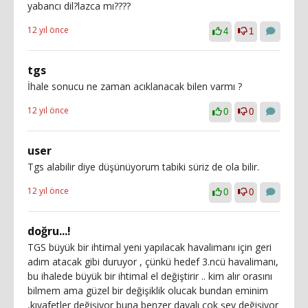
yabancı dil?lazca mı????
12 yıl önce
4
1
tgs
İhale sonucu ne zaman acıklanacak bilen varmı ?
12 yıl önce
0
0
user
Tgs alabilir diye düşünüyorum tabiki süriz de ola bilir.
12 yıl önce
0
0
doğru...!
TGS büyük bir ihtimal yeni yapılacak havalimanı için geri
adım atacak gibi duruyor , çünkü hedef 3.ncü havalimanı,
bu ihalede büyük bir ihtimal el değiştirir .. kim alır orasını
bilmem ama güzel bir değişiklik olucak bundan eminim
,kıyafetler değişiyor buna benzer dayalı çok şey değişiyor