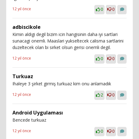
12 yıl önce
0
0
adbiscikole
Kimin aldigi degil bizim icin hangisinin daha iyi sartlari
sunacagi onemli. Maaslari yukseltecek calisma sartlarini
duzeltecek olan bi sirket olsun gerisi onemli degil.
12 yıl önce
0
0
Turkuaz
Ihaleye 3 şirket girmiş turkuaz kim onu anlamadık
12 yıl önce
2
0
Android Uygulaması
Bencede turkuaz
12 yıl önce
0
0