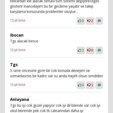
tekrardan ele alacak olması tüm sistemi değiştireceğini
gösterir inancıdayım bu bir gecikme yaşatır ve talep
karşılama konusunda problemler oluştur .
12 yıl önce
0
2
ibocan
Tgs alacak bence
12 yıl önce
3
0
Tgs
5 sene oncesine gore bir cok konuda deneyim ve
uzmanlasmis bir kadro var su anda.Hayirli olsun simdiden
12 yıl önce
4
1
Anlayana
Tgs bu işi cok guzel yapıyor cok ıyı dıl bılende var cok ıyı
okul bıtırende pek cok tk calısanndan daha ıyı