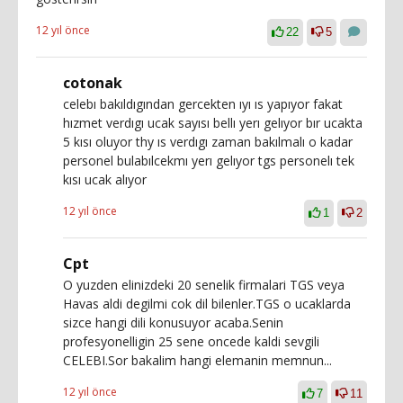
12 yıl önce
22
5
cotonak
celebı bakıldıgından gercekten ıyı ıs yapıyor fakat
hızmet verdıgı ucak sayısı bellı yerı gelıyor bır ucakta
5 kısı oluyor thy ıs verdıgı zaman bakılmalı o kadar
personel bulabılcekmı yerı gelıyor tgs personelı tek
kısı ucak alıyor
12 yıl önce
1
2
Cpt
O yuzden elinizdeki 20 senelik firmalari TGS veya
Havas aldi degilmi cok dil bilenler.TGS o ucaklarda
sizce hangi dili konusuyor acaba.Senin
profesyonelligin 25 sene oncede kaldi sevgili
CELEBI.Sor bakalim hangi elemanin memnun...
12 yıl önce
7
11