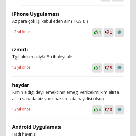
iPhone Uygulaması
Az para çok işi kabul eden alır ( TGS ₺ )
12 yıl önce
4
1
izmirli
Tgs alninin akiyla Bu ihaleyi alir
12 yıl önce
1
5
haydar
Kimin aldigi deyil emekcinin emegi verilcekmi kim alirsa
alsin sahada biz variz hakkimizda hayirlisi olsun
12 yıl önce
4
0
Android Uygulaması
Hadi hayırlısı