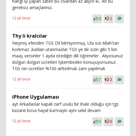
hangi işi yapan zaten bu civardan az alıyor ki.. Ah bu
gereksiz amaçlarınız.
12 yıl önce
0
1
Thy li kralcılar
Neymiş efendim TGS Dil bilmiyormuş. Ula sizi Allah'tan
korkmaz ,kuldan utanmazlar TGS ye de sizin gibi 5 bin
maaş versinler 1 ayda istediğin dili öğrenirler . Alıyosunuz
dolgun dolgun ücretleri İşkembeden konuşuyorsunuz .
TGS nin ücretleri %100 arttırılmalı zam yapılmalı
12 yıl önce
7
2
iPhone Uygulaması
ayt Arkadaslar kapali zarf usulü bir ihale olduğu için tgs
kazanir.bosa hayal kurmayin ayni sekil devam
12 yıl önce
0
0