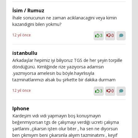
İsim / Rumuz
İhale sonucunun ne zaman aciklanacagini veya kimin
kazandigini bilen yokmu?
12 yıl önce
3
0
istanbullu
Arkadaşlar hepimiz iyi biliyoruz TGS de her şeyin torpille
döndüğünü. Kimliğinde rize yazıyorsa adamsın
.yazmıyorsa amelesin bu böyle.hayırlısıyla
tazminatlarımızı alsak bu şirkette bir dakika durmam
12 yıl önce
3
0
Iphone
Kardeşim vıdı vıdı yapmayın boş konuşmayın
beğenmiyorsan tgs de çalışmayı verdiği ucreti çalışma
şartlarını ,çıkarsın işten olur biter , ha sen ne diyorsun
ben çıkmıyım beni çıkarsınla alıyım tazminatımı , keyif