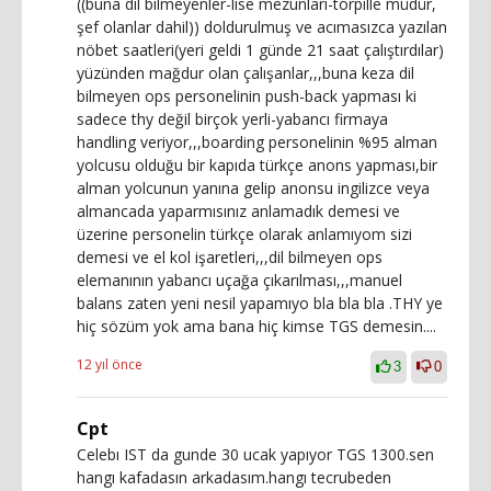
((buna dil bilmeyenler-lise mezunları-torpille müdür,
şef olanlar dahil)) doldurulmuş ve acımasızca yazılan
nöbet saatleri(yeri geldi 1 günde 21 saat çalıştırdılar)
yüzünden mağdur olan çalışanlar,,,buna keza dil
bilmeyen ops personelinin push-back yapması ki
sadece thy değil birçok yerli-yabancı firmaya
handling veriyor,,,boarding personelinin %95 alman
yolcusu olduğu bir kapıda türkçe anons yapması,bir
alman yolcunun yanına gelip anonsu ingilizce veya
almancada yaparmısınız anlamadık demesi ve
üzerine personelin türkçe olarak anlamıyom sizi
demesi ve el kol işaretleri,,,dil bilmeyen ops
elemanının yabancı uçağa çıkarılması,,,manuel
balans zaten yeni nesil yapamıyo bla bla bla .THY ye
hiç sözüm yok ama bana hiç kimse TGS demesin....
12 yıl önce
3
0
Cpt
Celebı IST da gunde 30 ucak yapıyor TGS 1300.sen
hangı kafadasın arkadasım.hangı tecrubeden