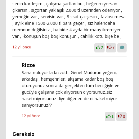
senin kardeşim , çalışma şartları bu , beğenmiyorsan
çıkarsın , sigortan yaklaşık 2.000 tl üzerinden ödeniyor ,
yemeğin var , servisin var , 8 ssat çalışırsın , fazlası mesai
, aylık eline 1500-2.000 tl para geçer , siz halendaha
memnun değilsiniz , ha bide 4 ayda bir maaş ikremiyen
var , -konuşun boş boş konuşun , cahillik kotü bişe be ,
12 yıl önce
2
7
Rizze
Sana noluyor la lazzotti. Genel Müdürün yeğeni,
arkadaşı, hemşehrileri; akşama kadar boş boş
oturuyonuz sonra da gerçekten tüm benliğiyle ve
gücüyle çalışana çok alıyorsun diyorsunuz..siz
haketmiyorsunuz diye diğerleri de ni haketmiyor
sanıyorsunuz??
12 yıl önce
1
0
Gereksiz