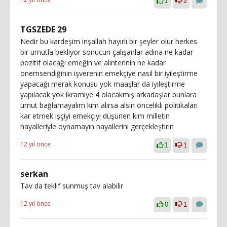
1
2
TGSZEDE 29
Nedir bu kardeşim inşallah hayırlı bir şeyler olur herkes
bir umutla bekliyor sonucun çalışanlar adına ne kadar
pozitif olacağı emeğin ve alınterinin ne kadar
önemsendiğinin işverenin emekçiye nasıl bir iyileştirme
yapacağı merak konusu yok maaşlar da iyileştirme
yapılacak yok ikramiye 4 olacakmış arkadaşlar bunlara
umut bağlamayalım kim alırsa alsın öncelikli politikaları
kar etmek işçiyi emekçiyi düşünen kim milletin
hayalleriyle oynamayın hayallerini gerçekleştirin
12 yıl önce
1
1
serkan
Tav da teklif sunmuş tav alabilir
12 yıl önce
0
1