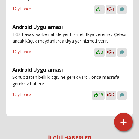
12 yıl önce
1
1
Android Uygulaması
TGS havası varken ahlde yer hizmeti tkya veremez Çelebi
ancak küçük meydanlarda tkya yer hizmeti verir.
12 yıl önce
3
7
Android Uygulaması
Sonuc zaten belli ki tgs, ne gerek vardı, onca masrafa
gereksiz habere
12 yıl önce
18
2
İLGİLİ HABERLER