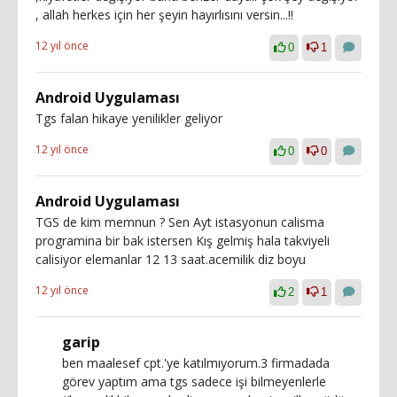
, allah herkes için her şeyin hayırlısını versin...!!
12 yıl önce
0
1
Android Uygulaması
Tgs falan hikaye yenilikler geliyor
12 yıl önce
0
0
Android Uygulaması
TGS de kim memnun ? Sen Ayt istasyonun calisma
programina bir bak istersen Kış gelmiş hala takviyeli
calisiyor elemanlar 12 13 saat.acemilik diz boyu
12 yıl önce
2
1
garip
ben maalesef cpt.'ye katılmıyorum.3 firmadada
görev yaptım ama tgs sadece işi bilmeyenlerle