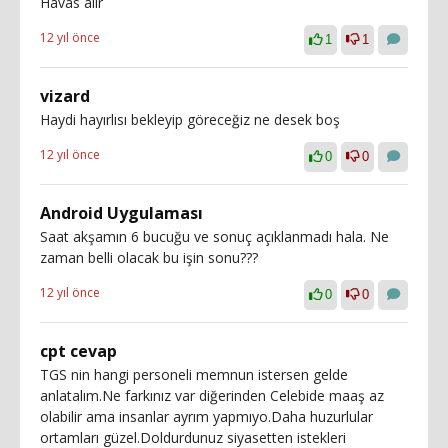
Havas alir
12 yıl önce
1
1
vizard
Haydi hayırlısı bekleyip göreceğiz ne desek boş
12 yıl önce
0
0
Android Uygulaması
Saat akşamın 6 bucuğu ve sonuç açıklanmadı hala. Ne
zaman belli olacak bu işin sonu???
12 yıl önce
0
0
cpt cevap
TGS nin hangi personeli memnun istersen gelde
anlatalım.Ne farkınız var diğerinden Celebide maaş az
olabilir ama insanlar ayrım yapmıyo.Daha huzurlular
ortamları güzel.Doldurdunuz siyasetten istekleri