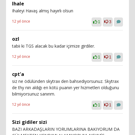
Ihale
Ihaleyi Havaş almış hayırlı olsun
12 yıl önce
1
3
ozl
tabii ki TGS alacak bu kadar içimize girdiler.
12 yıl önce
1
1
cpt'a
siz ne ödülünden skytrax den bahsediyorsunuz. Skytrax
de thy nin aldığı en kötü puanın yer hizmetleri olduğunu
bilmiyorsunuz sanırım.
12 yıl önce
1
1
Sizi gidiler sizi
BAZI ARKADAŞLARIN YORUMLARINA BAKIYORUM DA