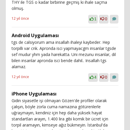
THY ile TGS o kadar birbirine geçmiş ki ihale saçma
olmuş.
12 yıl önce
1
0
Android Uygulaması
tgs de calsiyorum ama insallah ihaleyi kaybeder. Hep
torpilli var cnk. Apronda isci yapmayacgm insanlar tgsde
sef mudur yhm yada harekatta. Uni mezunu insanlar, dil
bilen insanlar apronda isci bende dahil.. Insallah tgs
alamaz.
12 yıl önce
4
0
iPhone Uygulaması
Gidin siyasetle işi olmayan Gözen'de profiler olarak
çalışın, böyle zorla cuma namazına götürenlerle
uğraşmayın, kendiniz için hep daha yüksek hayat
standartları arayın, 1.400 lira gibi komik bir ücret için
torpil aramayın, kimseye ağız bükmeyin. İstanbul'da