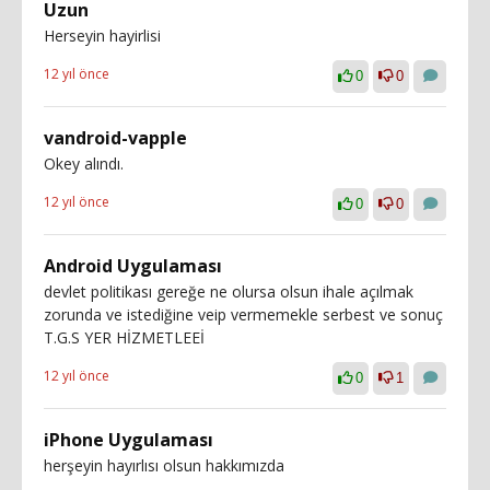
Uzun
Herseyin hayirlisi
12 yıl önce
0
0
vandroid-vapple
Okey alındı.
12 yıl önce
0
0
Android Uygulaması
devlet politikası gereğe ne olursa olsun ihale açılmak
zorunda ve istediğine veip vermemekle serbest ve sonuç
T.G.S YER HİZMETLEEİ
12 yıl önce
0
1
iPhone Uygulaması
herşeyin hayırlısı olsun hakkımızda