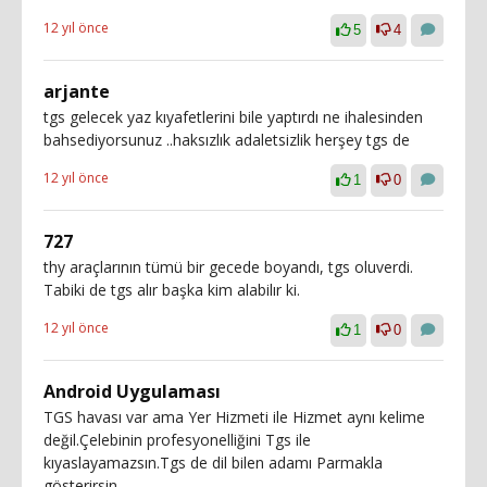
12 yıl önce
5
4
arjante
tgs gelecek yaz kıyafetlerini bile yaptırdı ne ihalesinden
bahsediyorsunuz ..haksızlık adaletsizlik herşey tgs de
12 yıl önce
1
0
727
thy araçlarının tümü bir gecede boyandı, tgs oluverdi.
Tabiki de tgs alır başka kim alabilır ki.
12 yıl önce
1
0
Android Uygulaması
TGS havası var ama Yer Hizmeti ile Hizmet aynı kelime
değil.Çelebinin profesyonelliğini Tgs ile
kıyaslayamazsın.Tgs de dil bilen adamı Parmakla
gösterirsin