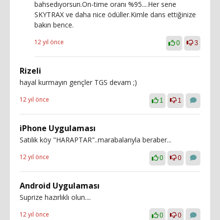
bahsedıyorsun.On-time oranı %95....Her sene
SKYTRAX ve daha nice ödüller.Kimle dans ettiğinize
bakın bence.
12 yıl önce
0
3
Rizeli
hayal kurmayın gençler TGS devam ;)
12 yıl önce
1
1
iPhone Uygulaması
Satılık köy "HARAPTAR"..marabalarıyla beraber...
12 yıl önce
0
0
Android Uygulaması
Suprize hazırlıklı olun....
12 yıl önce
0
0