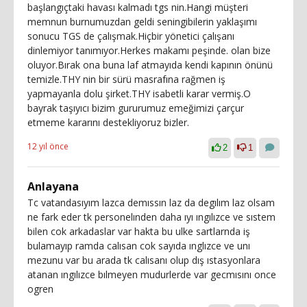
başlangıçtaki havası kalmadı tgs nin.Hangi müşteri
memnun burnumuzdan geldi seningibilerin yaklaşımı
sonucu TGS de çalışmak.Hiçbir yönetici çalışanı
dinlemiyor tanımıyor.Herkes makamı peşinde. olan bize
oluyor.Bırak ona buna laf atmayıda kendi kapının önünü
temizle.THY nin bir sürü masrafına rağmen iş
yapmayanla dolu şirket.THY isabetli karar vermiş.O
bayrak taşıyıcı bizim gururumuz emeğimizi çarçur
etmeme kararını destekliyoruz bizler.
12 yıl önce
2
1
Anlayana
Tc vatandasıyım lazca demıssın laz da degılım laz olsam
ne fark eder tk personelınden daha ıyı ıngılızce ve sıstem
bilen cok arkadaslar var hakta bu ulke sartlarnda iş
bulamayıp ramda calısan cok sayıda ınglızce ve unı
mezunu var bu arada tk calısanı olup dış ıstasyonlara
atanan ıngılızce bılmeyen mudurlerde var gecmısını once
ogren