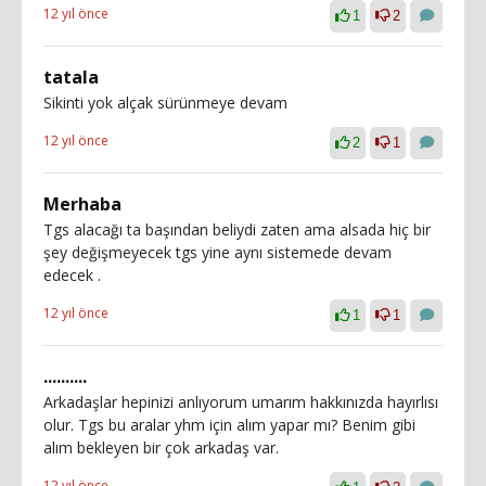
12 yıl önce
1
2
tatala
Sikinti yok alçak sürünmeye devam
12 yıl önce
2
1
Merhaba
Tgs alacağı ta başından beliydi zaten ama alsada hiç bir
şey değişmeyecek tgs yine aynı sistemede devam
edecek .
12 yıl önce
1
1
..........
Arkadaşlar hepinizi anlıyorum umarım hakkınızda hayırlısı
olur. Tgs bu aralar yhm için alım yapar mı? Benim gibi
alım bekleyen bir çok arkadaş var.
12 yıl önce