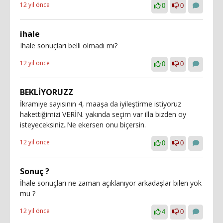
12 yıl önce
0
0
ihale
Ihale sonuçları belli olmadı mı?
12 yıl önce
0
0
BEKLİYORUZZ
İkramiye sayısının 4, maaşa da iyileştirme istiyoruz
hakettiğimizi VERİN. yakında seçim var illa bizden oy
isteyeceksiniz..Ne ekersen onu biçersin.
12 yıl önce
0
0
Sonuç ?
İhale sonuçları ne zaman açıklanıyor arkadaşlar bilen yok
mu ?
12 yıl önce
4
0