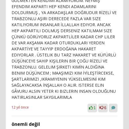
GÜLMEKTEN KENDIMI ALAMIYORUM. NEYMİŞ
EFENDIM AKPARTI HEP KENDI ADAMLARINI
DOLDURMUŞ , YA ARKADAŞLAR DOĞRUDUR RİZELİ VE
TRABZONLU AŞIRI DERECEDE FAZLA VAR SIZE
KATILIYORUM INSANLAR İLLALLAH EDIYOR. ANCAK
HEP AKPARTILI DOLMUŞ DERSENIZ KATILMAM SIZE
ÇÜNKÜ GÖRÜYORUZ AKPARTLİLER KADAR CHP LILER
DE VAR AKŞAMA KADAR OTURDUKLARI YERDEN
AKPARTİYE VE TAYYIP ERDOĞANA HAKARET
EDIYORLAR . ÜSTELIK BU TARZ HAKARET VE KÜFÜRLÜ
DÜŞÜNCEYE SAHIP KIŞILERIN BIR ÇOĞU RİZELİ VE
TRABZONLU. GELELIM ŞIRKETI KIMİN ALDIĞINA
BENIM DÜŞÜNCEM ; MAAŞIMIZI KIM İYİLEŞTİRCEKSE,
ŞARTLARIMIZI ,IKRAMIYENIN YÜKSELMESINİ KIM
SAĞLAYACAKSA İNŞALLAH O ALIR. ISTERSE ELIN
GÂVURU ALSIN YETER KI BIZLERIN INSAN OLDUĞUNU
HATIRLASINLAR SAYGILARIMLA
12 yıl önce
1
6
önemli değil