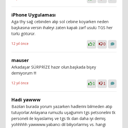
iPhone Uygulaması
Aga thy sağ cebinden alıp sol cebine koyarken neden
başkasına versin ihaleyi zaten kapalı zarf usulü TGS her
türlü götürür.
12 yıl önce
2
0
mauser
Arkadaşar SÜRPRİZE hazır olun.başkada bişey
demiyorum !!!
12 yıl önce
1
1
Hadi yawww
Bazıları burada yorum yazarken hadlerini bilmeden atıp
tutuyorlar.Anlayana rumuzlu uşağumm tgs petsonelini tk
personeli ile kıyaslamış ve tgs tk dan daha iyi demiş
yohhhhh yawwww.yabancı dil biliyorlarmış vs. hangi