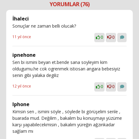
YORUMLAR (76)
İhaleci
Sonuçlar ne zaman belli olucak?
11 yıl önce
0
0
ipnehone
Sen bi ismini beyan et.bende sana soyleyim kim
oldugumu.he cok ogrenmek istiosan angara bebesiyiz
senin gibi yalaka degiliz
12 yıl önce
0
0
Iphone
Kimsin sen , ismini söyle , söylede bi görüşelim senle ,
buarada mud. Değilim , bakalım bu konuşmayı yüzüme
karşı yapabilecekmisin , bakalım yüreğin ağzınkadar
sağlam mı