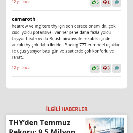
12 yıl önce
5
1
camaroth
heatrow ve İngiltere thy için son derece önemlidir, çok
ciddi yolcu potansiyeli var her sene daha fazla yolcu
taşıyor heatrow da British airways ile rekabet içinde
ancak thy çok daha ileride.. Boeing 777 er model uçaklar
ile uçuş yapıyor bazı gün ve saatlerde çok konforlu ve
rahat..
12 yıl önce
5
3
İLGİLİ HABERLER
THY’den Temmuz
Rekoru: 9,5 Milyon