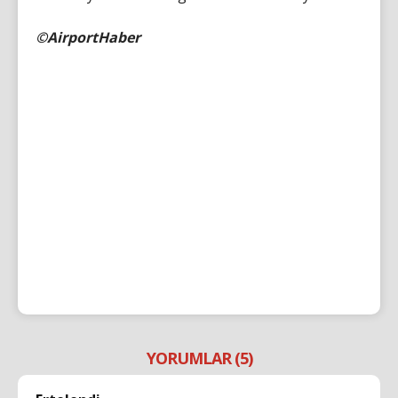
©AirportHaber
YORUMLAR (5)