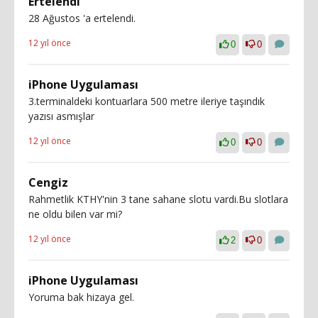
Ertelendi
28 Ağustos 'a ertelendi.
12 yıl önce
0
0
iPhone Uygulaması
3.terminaldeki kontuarlara 500 metre ileriye taşındık
yazısı asmışlar
12 yıl önce
0
0
Cengiz
Rahmetlik KTHY'nin 3 tane sahane slotu vardi.Bu slotlara
ne oldu bilen var mi?
12 yıl önce
2
0
iPhone Uygulaması
Yoruma bak hizaya gel.