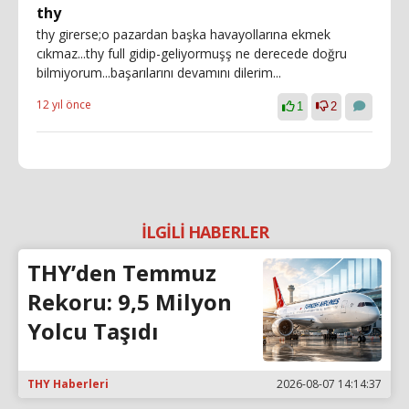
thy
thy girerse;o pazardan başka havayollarına ekmek
cıkmaz...thy full gidip-geliyormuşş ne derecede doğru
bilmiyorum...başarılarını devamını dilerim...
12 yıl önce
1
2
İLGİLİ HABERLER
THY’den Temmuz
Rekoru: 9,5 Milyon
Yolcu Taşıdı
THY Haberleri
2026-08-07 14:14:37