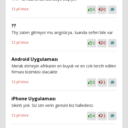
12 yıl önce
5
0
??
Thy zaten gitmiyor mu angola'ya.. luanda seferi bile var
12 yıl önce
1
0
Android Uygulaması
Merak etmeyin afrikanin en buyuk ve en cok tercih edilen
firmasi bizimkisi olacaktir.
12 yıl önce
5
1
iPhone Uygulaması
Sikinti yok. Siz izin verin gerisini biz hallederiz.
12 yıl önce
4
1