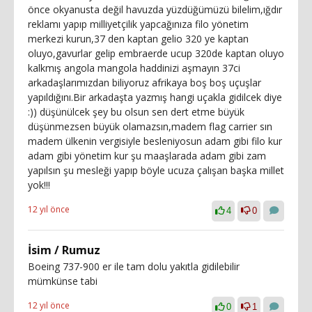
önce okyanusta değil havuzda yüzdüğümüzü bilelim,ığdır
reklamı yapıp milliyetçilik yapcağınıza filo yönetim
merkezi kurun,37 den kaptan gelio 320 ye kaptan
oluyo,gavurlar gelip embraerde ucup 320de kaptan oluyo
kalkmış angola mangola haddinizi aşmayın 37ci
arkadaşlarımızdan biliyoruz afrikaya boş boş uçuşlar
yapıldığını.Bir arkadaşta yazmış hangi uçakla gidilcek diye
:)) düşünülcek şey bu olsun sen dert etme büyük
düşünmezsen büyük olamazsın,madem flag carrier sın
madem ülkenin vergisiyle besleniyosun adam gibi filo kur
adam gibi yönetim kur şu maaşlarada adam gibi zam
yapılsın şu mesleği yapıp böyle ucuza çalışan başka millet
yok!!!
12 yıl önce
4
0
İsim / Rumuz
Boeing 737-900 er ile tam dolu yakıtla gidilebilir
mümkünse tabi
12 yıl önce
0
1