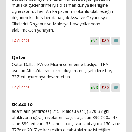
mutlaka güçlendirmeliyiz o zaman dünya liderliğine
oynayabiliriz. Ben Afrika pazarının olumlu olabileceğini
düşünmekle beraber daha çok Asya ve Okyanusya
ülkelerini Singapur ve Malezya Havayollarından
alabilmekten yanayım.
12 yıl önce
1
0
Qatar
Qatar Dallas-FW ve Miami seferlerine başlıyor THY
uyusun.Afrika'da ismi cismi duyulmamış şehirlere boş
737'leri uçurmaya devam etsin.
12 yıl önce
3
0
tk 320 fo
adamların (emirates) 215 lik filosu var :)) 320-37 gbi
ufaklıklarla uğraşmıyolar en küçük uçakları 330-200.....47
tane 380 leri var , 53 tane siparişi var tabi ayrıca 150 tane
777x er 2017 ye kdr teslim olcak.Anlatmak istediğim