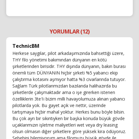
YORUMLAR (12)
TechnicBM
Herkese saygılar, pilot arkadaşımızında bahsettiği üzere,
THY filo yönetimi bakımından dünyanın en kötü
şirketlerinden birisidir. THY dışında dünyanın, bakın burası
önemli tüm DÜNYANIN hiçbir şirketi %5 yabancı ekip
çalıştırma kotasını aşmıyor hatta %3 civarlarında tutuyor.
Sağlam Türk pilotlarımızdan bazılarıda halihazırda bu
şirketlerde çalışmaktadır ama o işe girerken istenen
özelliklerin 3te1i bizim milli havayolumuza alınan yabancı
pilotlarda yok. Bu gayet açık ve nettir, üzerinde
tartışmaya hiçbir mahal yoktur. Herkes bunu böyle bilsin.
Bu çok ayrı bir sıkıntıyken bir başka konuda büyük gövde
uçaklarımızın işletme maliyetleri wet veya dry leasing
olsun olmasın diğer şirketlere göre yüksek kira ödüyoruz.
Sebebini bilemiyorum ama filomuzu büyük gövde ile