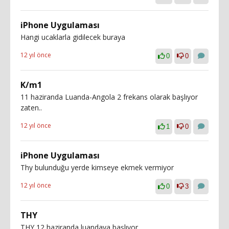
iPhone Uygulaması
Hangi ucaklarla gidilecek buraya
12 yıl önce
0
0
K/m1
11 haziranda Luanda-Angola 2 frekans olarak başlıyor
zaten..
12 yıl önce
1
0
iPhone Uygulaması
Thy bulunduğu yerde kimseye ekmek vermiyor
12 yıl önce
0
3
THY
THY 12 haziranda luandaya başlıyor