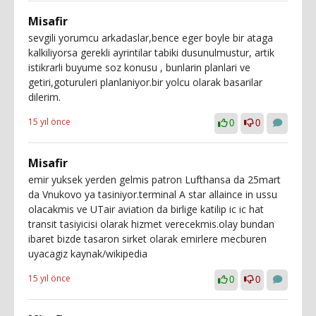
Misafir
sevgili yorumcu arkadaslar,bence eger boyle bir ataga
kalkiliyorsa gerekli ayrintilar tabiki dusunulmustur, artik
istikrarli buyume soz konusu , bunlarin planlari ve
getiri,goturuleri planlaniyor.bir yolcu olarak basarilar
dilerim.
15 yıl önce
0
0
Misafir
emir yuksek yerden gelmis patron Lufthansa da 25mart
da Vnukovo ya tasiniyor.terminal A star allaince in ussu
olacakmis ve UTair aviation da birlige katilip ic ic hat
transit tasiyicisi olarak hizmet verecekmis.olay bundan
ibaret bizde tasaron sirket olarak emirlere mecburen
uyacagiz kaynak/wikipedia
15 yıl önce
0
0