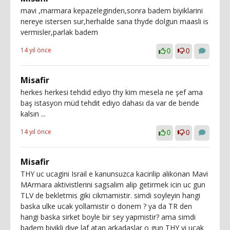
mavi ,marmara kepazeleginden,sonra badem biyiklarini
nereye istersen sur,herhalde sana thyde dolgun maasli is
vermisler,parlak badem
14 yıl önce
0
0
Misafir
herkes herkesi tehdid ediyo thy kim mesela ne şef ama
baş istasyon müd tehdit ediyo dahası da var de bende
kalsın ...
14 yıl önce
0
0
Misafir
THY uc ucagini Israil e kanunsuzca kacirilip alikonan Mavi
MArmara aktivistlerini sagsalim alip getirmek icin uc gun
TLV de bekletmis giki cikmamistir. simdi soyleyin hangi
baska ulke ucak yollamistir o donem ? ya da TR den
hangi baska sirket boyle bir sey yapmistir? ama simdi
badem biyikli diye laf atan arkadaslar o gun THY yi ucak