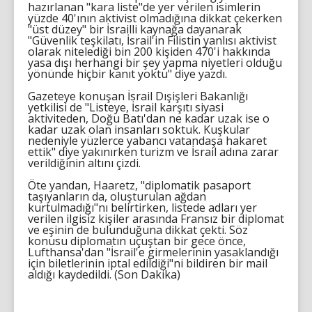
hazırlanan "kara liste"de yer verilen isimlerin
yüzde 40'ının aktivist olmadığına dikkat çekerken
"üst düzey" bir İsrailli kaynağa dayanarak
"Güvenlik teşkilatı, İsrail'in Filistin yanlısı aktivist
olarak nitelediği bin 200 kişiden 470'i hakkında
yasa dışı herhangi bir şey yapma niyetleri olduğu
yönünde hiçbir kanıt yoktu" diye yazdı.
Gazeteye konuşan İsrail Dışişleri Bakanlığı
yetkilisi de "Listeye, İsrail karşıtı siyasi
aktiviteden, Doğu Batı'dan ne kadar uzak ise o
kadar uzak olan insanları soktuk. Kuşkular
nedeniyle yüzlerce yabancı vatandaşa hakaret
ettik" diye yakınırken turizm ve İsrail adına zarar
verildiğinin altını çizdi.
Öte yandan, Haaretz, "diplomatik pasaport
taşıyanların da, oluşturulan ağdan
kurtulmadığı"nı belirtirken, listede adları yer
verilen ilgisiz kişiler arasında Fransız bir diplomat
ve eşinin de bulunduğuna dikkat çekti. Söz
konusu diplomatın uçuştan bir gece önce,
Lufthansa'dan "İsrail'e girmelerinin yasaklandığı
için biletlerinin iptal edildiği"ni bildiren bir mail
aldığı kaydedildi. (Son Dakika)