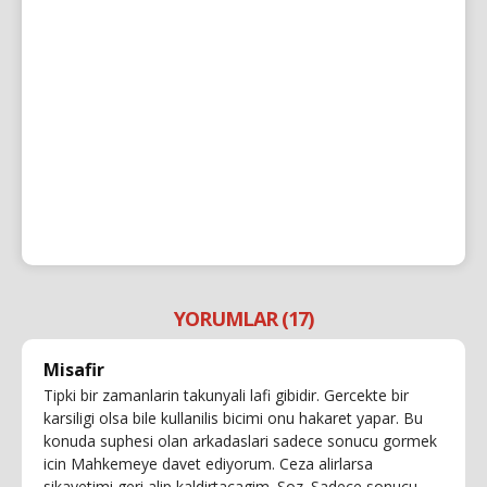
YORUMLAR (17)
Misafir
Tipki bir zamanlarin takunyali lafi gibidir. Gercekte bir
karsiligi olsa bile kullanilis bicimi onu hakaret yapar. Bu
konuda suphesi olan arkadaslari sadece sonucu gormek
icin Mahkemeye davet ediyorum. Ceza alirlarsa
sikayetimi geri alip kaldirtacagim. Soz. Sadece sonucu