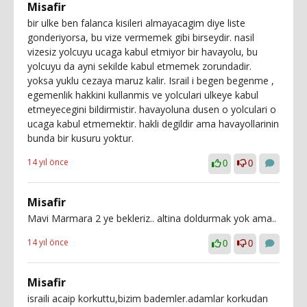
Misafir
bir ulke ben falanca kisileri almayacagim diye liste
gonderiyorsa, bu vize vermemek gibi birseydir. nasil
vizesiz yolcuyu ucaga kabul etmiyor bir havayolu, bu
yolcuyu da ayni sekilde kabul etmemek zorundadir.
yoksa yuklu cezaya maruz kalir. Israil i begen begenme ,
egemenlik hakkini kullanmis ve yolculari ulkeye kabul
etmeyecegini bildirmistir. havayoluna dusen o yolculari o
ucaga kabul etmemektir. hakli degildir ama havayollarinin
bunda bir kusuru yoktur.
14 yıl önce
0
0
Misafir
Mavi Marmara 2 ye bekleriz.. altina doldurmak yok ama..
14 yıl önce
0
0
Misafir
israili acaip korkuttu,bizim bademler.adamlar korkudan