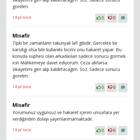
gorelim.
14 yıl önce
0
0
Misafir
Tipki bir zamanlarin takunyali lafi gibidir. Gercekte bir
karsiligi olsa bile kullanilis bicimi onu hakaret yapar. Bu
konuda suphesi olan arkadaslari sadece sonucu gormek
icin Mahkemeye davet ediyorum. Ceza alirlarsa
sikayetimi geri alip kaldirtacagim. Soz. Sadece sonucu
gorelim.
14 yıl önce
0
0
Misafir
Yorumunuz uygunsuz ve hakaret içeren unsurlara yer
verdiğinden dolayı yayımlanmamaktadır.
14 yıl önce
0
0