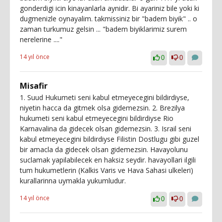
gonderdigi icin kinayanlarla aynidir. Bi ayariniz bile yoki ki
dugmenizle oynayalim. takmissiniz bir "badem biyik" .. o
zaman turkumuz gelsin ... "badem biyiklarimiz surem
nerelerine ...."
14 yıl önce
0
0
Misafir
1. Suud Hukumeti seni kabul etmeyecegini bildirdiyse,
niyetin hacca da gitmek olsa gidemezsin. 2. Brezilya
hukumeti seni kabul etmeyecegini bildirdiyse Rio
Karnavalina da gidecek olsan gidemezsin. 3. Israil seni
kabul etmeyecegini bildirdiyse Filistin Dostlugu gibi guzel
bir amacla da gidecek olsan gidemezsin. Havayolunu
suclamak yapilabilecek en haksiz seydir. havayollari ilgili
tum hukumetlerin (Kalkis Varis ve Hava Sahasi ulkeleri)
kurallarinna uymakla yukumludur.
14 yıl önce
0
0