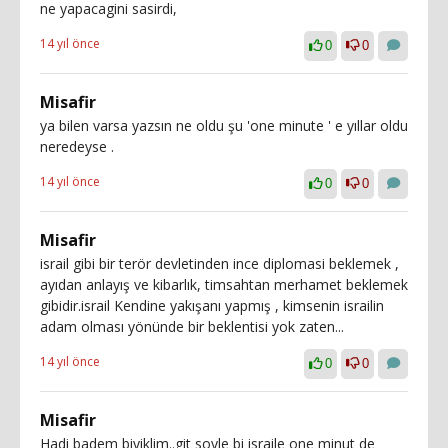
ne yapacagini sasirdi,
14 yıl önce
0
0
Misafir
ya bilen varsa yazsın ne oldu şu 'one minute ' e yıllar oldu
neredeyse .
14 yıl önce
0
0
Misafir
israil gibi bir terör devletinden ince diplomasi beklemek ,
ayıdan anlayış ve kibarlık, timsahtan merhamet beklemek
gibidir.israil Kendine yakışanı yapmış , kimsenin israilin
adam olması yönünde bir beklentisi yok zaten...
14 yıl önce
0
0
Misafir
Hadi badem biyiklim..git soyle bi israile one minut de