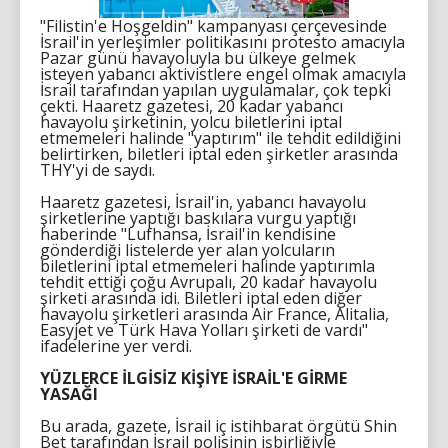
"Filistin'e Hoşgeldin" kampanyası çerçevesinde
İsrail'in yerleşimler politikasını protesto amacıyla
Pazar günü havayoluyla bu ülkeye gelmek
isteyen yabancı aktivistlere engel olmak amacıyla
İsrail tarafından yapılan uygulamalar, çok tepki
çekti. Haaretz gazetesi, 20 kadar yabancı
havayolu şirketinin, yolcu biletlerini iptal
etmemeleri halinde "yaptırım" ile tehdit edildiğini
belirtirken, biletleri iptal eden şirketler arasında
THY'yi de saydı.
Haaretz gazetesi, İsrail'in, yabancı havayolu
şirketlerine yaptığı baskılara vurgu yaptığı
haberinde "Lufhansa, İsrail'in kendisine
gönderdiği listelerde yer alan yolcuların
biletlerini iptal etmemeleri halinde yaptırımla
tehdit ettiği çoğu Avrupalı, 20 kadar havayolu
şirketi arasında idi. Biletleri iptal eden diğer
havayolu şirketleri arasında Air France, Alitalia,
Easyjet ve Türk Hava Yolları şirketi de vardı"
ifadelerine yer verdi.
YÜZLERCE İLGİSİZ KİŞİYE İSRAİL'E GİRME
YASAĞI
Bu arada, gazete, İsrail iç istihbarat örgütü Shin
Bet tarafından İsrail polisinin işbirliğiyle