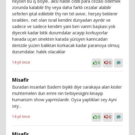
neysen bu iş böyle.. aksi halde ciddi para cezası ödemek
zorunda kalabilir thy veya daha farklı cezalar alabilir
seferleri iptal edilebilir thy nin tel avive.. herşey beklenir
israilden.. net olan israil kendini dünyadan ayırdır ve
sadece ve sadece kendim yani ben varım başkası yok
diyecek kadar bitik durumdalar acayip korkuyorlar
havada uçan sinekten karada yürüyen karıncadan
denizde yüzen balıktan korkacak kadar paranoya olmuş
durumdalar. halek olacaklar
14 yıl önce
0
0
Misafir
Buradan insanlari Badem biyikli diye sarakaya alan kisiler
muhtemelen dun emre nin terbiyesiigini kinayip
humanizm show yapmislardir. Oysa yaptiklari sey Ayni
sey...
14 yıl önce
0
0
Misafir