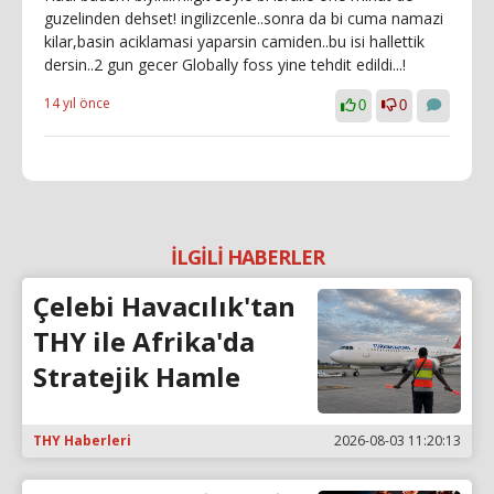
guzelinden dehset! ingilizcenle..sonra da bi cuma namazi
kilar,basin aciklamasi yaparsin camiden..bu isi hallettik
dersin..2 gun gecer Globally foss yine tehdit edildi...!
14 yıl önce
0
0
İLGİLİ HABERLER
Çelebi Havacılık'tan
THY ile Afrika'da
Stratejik Hamle
THY Haberleri
2026-08-03 11:20:13