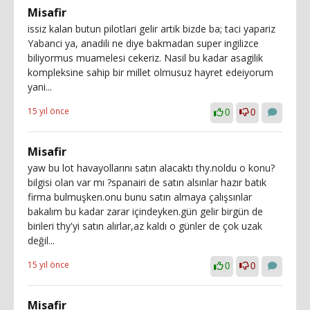
Misafir
issiz kalan butun pilotlari gelir artik bizde ba; taci yapariz
Yabanci ya, anadili ne diye bakmadan super ingilizce
biliyormus muamelesi cekeriz. Nasil bu kadar asagilik
kompleksine sahip bir millet olmusuz hayret edeiyorum
yani...
15 yıl önce
0
0
Misafir
yaw bu lot havayollarını satın alacaktı thy.noldu o konu?
bilgisi olan var mı ?spanairi de satın alsınlar hazır batık
firma bulmuşken.onu bunu satın almaya çalışsınlar
bakalım bu kadar zarar içindeyken.gün gelir birgün de
birileri thy'yi satın alırlar,az kaldı o günler de çok uzak
değil...
15 yıl önce
0
0
Misafir