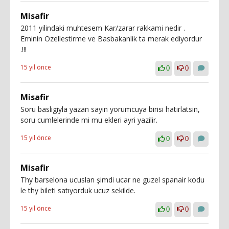
Misafir
2011 yilindaki muhtesem Kar/zarar rakkami nedir .
Eminin Ozellestirme ve Basbakanlik ta merak ediyordur
.!!!
15 yıl önce
0
0
Misafir
Soru basligiyla yazan sayin yorumcuya birisi hatirlatsin,
soru cumlelerinde mi mu ekleri ayri yazilir.
15 yıl önce
0
0
Misafir
Thy barselona ucusları şimdi ucar ne guzel spanair kodu
le thy bileti satıyorduk ucuz sekilde.
15 yıl önce
0
0