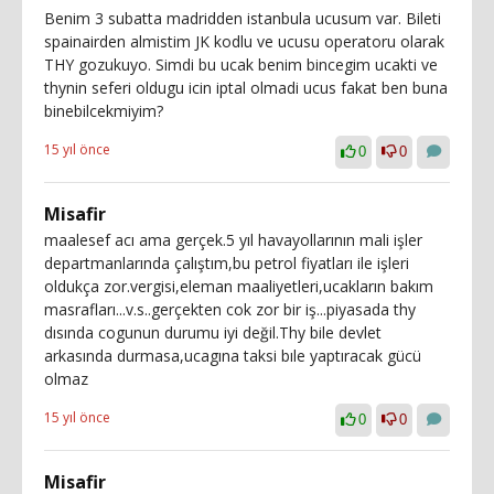
Benim 3 subatta madridden istanbula ucusum var. Bileti
spainairden almistim JK kodlu ve ucusu operatoru olarak
THY gozukuyo. Simdi bu ucak benim bincegim ucakti ve
thynin seferi oldugu icin iptal olmadi ucus fakat ben buna
binebilcekmiyim?
15 yıl önce
0
0
Misafir
maalesef acı ama gerçek.5 yıl havayollarının mali işler
departmanlarında çalıştım,bu petrol fiyatları ile işleri
oldukça zor.vergisi,eleman maaliyetleri,ucakların bakım
masrafları...v.s..gerçekten cok zor bir iş...piyasada thy
dısında cogunun durumu iyi değil.Thy bile devlet
arkasında durmasa,ucagına taksi bıle yaptıracak gücü
olmaz
15 yıl önce
0
0
Misafir