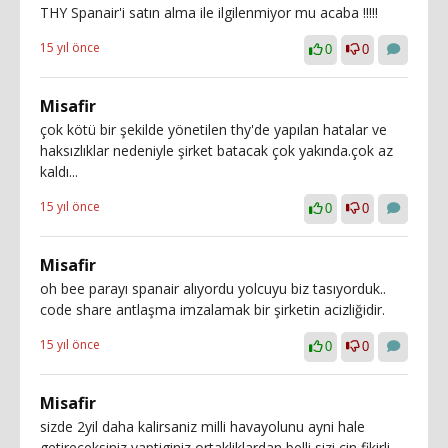
THY Spanair'i satın alma ile ilgilenmiyor mu acaba !!!!!
15 yıl önce
0
0
Misafir
çok kötü bir şekilde yönetilen thy'de yapılan hatalar ve
haksızlıklar nedeniyle şirket batacak çok yakında.çok az
kaldı...
15 yıl önce
0
0
Misafir
oh bee parayı spanair alıyordu yolcuyu biz tasıyorduk..
code share antlaşma imzalamak bir şirketin acizliğidir.
15 yıl önce
0
0
Misafir
sizde 2yil daha kalirsaniz milli havayolunu ayni hale
getireceksiniz,yaptiginiz ortakliklardan belli,sizi cin fikirli