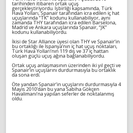
tarihinden itibaren ortak uçuş
gerçekleştiriyordu. İşbirliği kapsamında, Türk
Hava Yolları, Spanair tarafından icra edilen iç hat
uçuşlarında “TK” kodunu kullanabiliyor, aynı
zamanda THY tarafından icra edilen Barselona,
Madrid ve Ankara uçuşlarında Spanair, “JK”
kodunu kullanabiliyordu.
İkisi de Star Alliance üyesi olan THY ve Spanair’in
bu ortaklığı ile İspanya’nın iç hat uçuş noktaları,
Türk Hava Yolları’nın 119 dış ve 37 iç hattan
oluşan güçlü uçuş ağına bağlanabiliyordu.
Ortak uçuş anlaşmasının üzerinden iki yıl geçti ve
Spanair’in uçuşlarını durdurmasıyla bu ortaklık
da sona erdi.
Öte yandan Spanair’in uçuşlarını durdurmasıyla 4
Mayıs 2010’dan bu yana Sabiha Gökçen
Havalimanı’na yapılan seferler de noktalanmış
oldu.