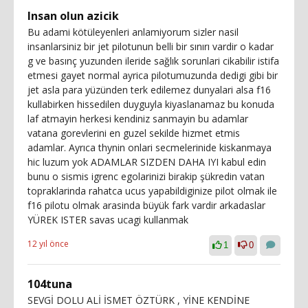
Insan olun azicik
Bu adami kötüleyenleri anlamiyorum sizler nasil
insanlarsiniz bir jet pilotunun belli bir sınırı vardir o kadar
g ve basınç yuzunden ileride sağlık sorunlari cikabilir istifa
etmesi gayet normal ayrica pilotumuzunda dedigi gibi bir
jet asla para yüzünden terk edilemez dunyalari alsa f16
kullabirken hissedilen duyguyla kiyaslanamaz bu konuda
laf atmayin herkesi kendiniz sanmayin bu adamlar
vatana gorevlerini en guzel sekilde hizmet etmis
adamlar. Ayrıca thynin onlari secmelerinide kiskanmaya
hic luzum yok ADAMLAR SIZDEN DAHA IYI kabul edin
bunu o sismis igrenc egolarinizi birakip şükredin vatan
topraklarinda rahatca ucus yapabildiginize pilot olmak ile
f16 pilotu olmak arasinda büyük fark vardir arkadaslar
YÜREK ISTER savas ucagi kullanmak
12 yıl önce
1
0
104tuna
SEVGİ DOLU ALİ İSMET ÖZTÜRK , YİNE KENDİNE