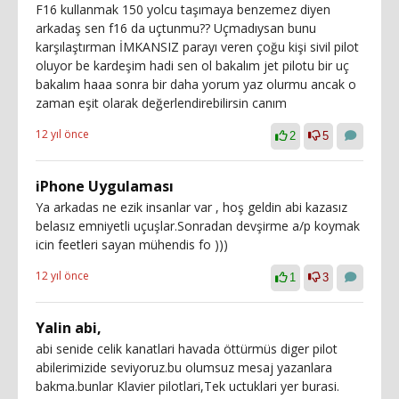
F16 kullanmak 150 yolcu taşımaya benzemez diyen
arkadaş sen f16 da uçtunmu?? Uçmadıysan bunu
karşılaştırman İMKANSIZ parayı veren çoğu kişi sivil pilot
oluyor be kardeşim hadi sen ol bakalım jet pilotu bir uç
bakalım haaa sonra bir daha yorum yaz olurmu ancak o
zaman eşit olarak değerlendirebilirsin canım
12 yıl önce
2
5
iPhone Uygulaması
Ya arkadas ne ezik insanlar var , hoş geldin abi kazasız
belasız emniyetli uçuşlar.Sonradan devşirme a/p koymak
icin feetleri sayan mühendis fo )))
12 yıl önce
1
3
Yalin abi,
abi senide celik kanatlari havada öttürmüs diger pilot
abilerimizide seviyoruz.bu olumsuz mesaj yazanlara
bakma.bunlar Klavier pilotlari,Tek uctuklari yer burasi.