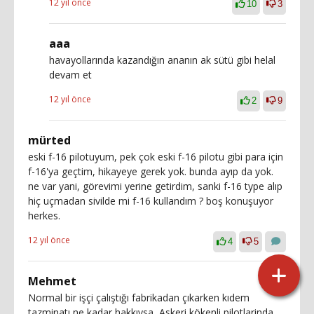
12 yıl önce
10
3
aaa
havayollarında kazandığın ananın ak sütü gibi helal
devam et
12 yıl önce
2
9
mürted
eski f-16 pilotuyum, pek çok eski f-16 pilotu gibi para için
f-16'ya geçtim, hikayeye gerek yok. bunda ayıp da yok.
ne var yani, görevimi yerine getirdim, sanki f-16 type alıp
hiç uçmadan sivilde mi f-16 kullandım ? boş konuşuyor
herkes.
12 yıl önce
4
5
Mehmet
Normal bir işçi çalıştığı fabrikadan çıkarken kıdem
tazminatı ne kadar hakkıysa, Askeri kökenli pilotlarinda