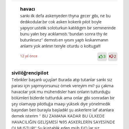
havacı
sankı ılk defa askerıyeden thyna gecer gıbı, ne bu
dedıkodular.bır cok askerı kokenlı pılot boyle
yapıyor.ustelık soloturkun katıldıgım bır semınerınde
bunu yalın bey acıklamıstı.''bundan sonra thy ıle
butunlesırız'' demıstı.en ıyısını yaptı kıskanmanın
anlamı yok anlının terıyle oturdu o koltuga!!!
12 yıl önce
3
2
sivilöğrencipilot
Tebrikler başarılı uçuşlar! Burada atıp tutanlar sanki siz
parası için yapmıyorsunuz örnek vereyim mi? şu çakma
havacılar yok mu mühendisler hani onların tutturduğu
bölümleri bizlerde tutturduk ama onlar gibi sonradan bir
şey olamayıp pilotluğa maaşı yüksek diye yönelmedik
başından beri burayla başladık! şu askerlere laf atanlara
demek isterim '' BU ZAMANA KADAR BU ÜLKEDE
HAVACILIĞIN GELİŞMESİ %95 ASKERLERİN SAYESİNDE
OLMUŞTUR!'' Şu küstahlık eden müh F/O lar siz