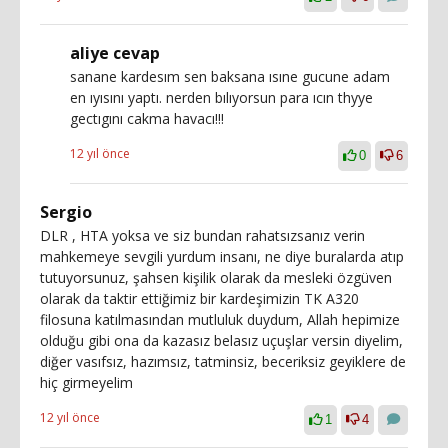
aliye cevap
sanane kardesım sen baksana ısıne gucune adam
en ıyısını yaptı. nerden bılıyorsun para ıcın thyye
gectıgını cakma havacı!!!
12 yıl önce
0
6
Sergio
DLR , HTA yoksa ve siz bundan rahatsızsanız verin
mahkemeye sevgili yurdum insanı, ne diye buralarda atıp
tutuyorsunuz, şahsen kişilik olarak da mesleki özgüven
olarak da taktir ettiğimiz bir kardeşimizin TK A320
filosuna katılmasından mutluluk duydum, Allah hepimize
olduğu gibi ona da kazasız belasız uçuşlar versin diyelim,
diğer vasıfsız, hazımsız, tatminsiz, beceriksiz geyiklere de
hiç girmeyelim
12 yıl önce
1
4