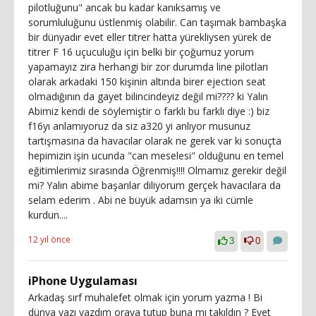
pilotluğunu" ancak bu kadar kanıksamış ve
sorumluluğunu üstlenmiş olabilir. Can taşımak bambaşka
bir dünyadır evet eller titrer hatta yürekliysen yürek de
titrer F 16 uçuculuğu için belki bir çoğumuz yorum
yapamayız zira herhangi bir zor durumda line pilotları
olarak arkadaki 150 kişinin altında birer ejection seat
olmadığının da gayet bilincindeyiz değil mi???? ki Yalın
Abimiz kendi de söylemiştir o farklı bu farklı diye :) biz
f16yı anlamıyoruz da siz a320 yi anlıyor musunuz
tartışmasına da havacılar olarak ne gerek var ki sonuçta
hepimizin işin ucunda "can meselesi" olduğunu en temel
eğitimlerimiz sırasında Öğrenmiş!!!! Olmamız gerekir değil
mi? Yalın abime başarılar diliyorum gerçek havacılara da
selam ederim . Abi ne büyük adamsın ya iki cümle
kurdun....
12 yıl önce
3
0
iPhone Uygulaması
Arkadaş sırf muhalefet olmak için yorum yazma ! Bi
dünya yazı yazdım oraya tutup buna mı takıldın ? Evet