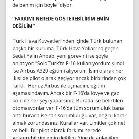
de benim için böyle" diyor.
“FARKIMI NEREDE GÖSTEREBİLİRİM EMİN
DEĞİLİM”
Türk Hava Kuvvetleri’nden içinde Türk bulunan
başka bir kuruma, Türk Hava Yolları’na geçen
Sedat Yalın Ahbab, yeni görevini ise şöyle
anlatıyor: "SoloTürk’te F-16 kullanıyordum şimdi
ise Airbus A320 eğitimi alıyorum. İsim olarak her
ikisi de pilot olarak geçiyor ancak birbirinden çok
farklı. Henüz Airbus ile uçmadım, eğitim
aşamasındayım. Ancak bir F-16’da lövye ve gaz
kolu ile her şeyi yaparsınız. Burada ise belirtilen
otomasyonlar var. F-16’da tüm sorumluluk bana
aitti burada ise can sorumluluğu var, doğru karar
almak zorundasınız. Kurallar var. Limitler çok net
ve belli. Bir pilot olarak farkımı nerede
gösterebilirim emin değilim. Yine de anladığım