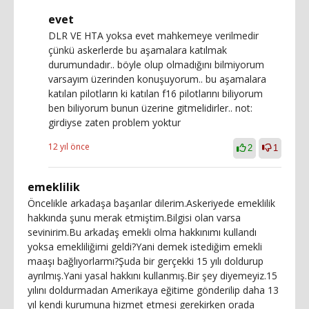
evet
DLR VE HTA yoksa evet mahkemeye verilmedir
çünkü askerlerde bu aşamalara katılmak
durumundadır.. böyle olup olmadığını bilmiyorum
varsayım üzerinden konuşuyorum.. bu aşamalara
katılan pilotların ki katılan f16 pilotlarını biliyorum
ben biliyorum bunun üzerine gitmelidirler.. not:
girdiyse zaten problem yoktur
12 yıl önce
2
1
emeklilik
Öncelikle arkadaşa başarılar dilerim.Askeriyede emeklilik
hakkında şunu merak etmiştim.Bilgisi olan varsa
sevinirim.Bu arkadaş emekli olma hakkınımı kullandı
yoksa emekliliğimi geldi?Yani demek istediğim emekli
maaşı bağlıyorlarmı?Şuda bir gerçekki 15 yılı doldurup
ayrılmış.Yani yasal hakkını kullanmış.Bir şey diyemeyiz.15
yılını doldurmadan Amerikaya eğitime gönderilip daha 13
yıl kendi kurumuna hizmet etmesi gerekirken orada