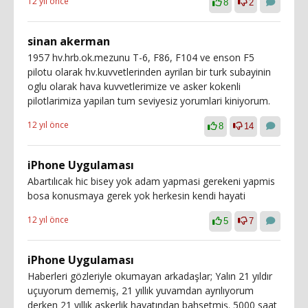
12 yıl önce
8
2
sinan akerman
1957 hv.hrb.ok.mezunu T-6, F86, F104 ve enson F5
pilotu olarak hv.kuvvetlerinden ayrilan bir turk subayinin
oglu olarak hava kuvvetlerimize ve asker kokenli
pilotlarimiza yapilan tum seviyesiz yorumlari kiniyorum.
12 yıl önce
8
14
iPhone Uygulaması
Abartılıcak hic bisey yok adam yapmasi gerekeni yapmis
bosa konusmaya gerek yok herkesin kendi hayati
12 yıl önce
5
7
iPhone Uygulaması
Haberleri gözleriyle okumayan arkadaşlar; Yalın 21 yıldır
uçuyorum dememiş, 21 yıllık yuvamdan ayrılıyorum
derken 21 yıllık askerlik hayatından bahsetmiş. 5000 saat