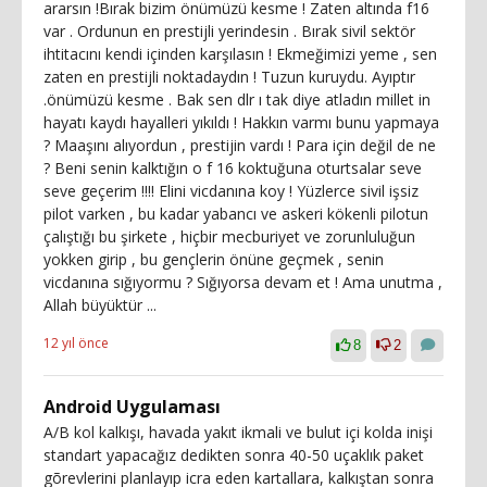
ararsın !Bırak bizim önümüzü kesme ! Zaten altında f16
var . Ordunun en prestijli yerindesin . Bırak sivil sektör
ihtitacını kendi içinden karşılasın ! Ekmeğimizi yeme , sen
zaten en prestijli noktadaydın ! Tuzun kuruydu. Ayıptır
.önümüzü kesme . Bak sen dlr ı tak diye atladın millet in
hayatı kaydı hayalleri yıkıldı ! Hakkın varmı bunu yapmaya
? Maaşını alıyordun , prestijin vardı ! Para için değil de ne
? Beni senin kalktığın o f 16 koktuğuna oturtsalar seve
seve geçerim !!!! Elini vicdanına koy ! Yüzlerce sivil işsiz
pilot varken , bu kadar yabancı ve askeri kökenli pilotun
çalıştığı bu şirkete , hiçbir mecburiyet ve zorunluluğun
yokken girip , bu gençlerin önüne geçmek , senin
vicdanına sığıyormu ? Sığıyorsa devam et ! Ama unutma ,
Allah büyüktür ...
12 yıl önce
8
2
Android Uygulaması
A/B kol kalkışı, havada yakıt ikmali ve bulut içi kolda inişi
standart yapacağız dedikten sonra 40-50 uçaklık paket
gõrevlerini planlayıp icra eden kartallara, kalkıştan sonra