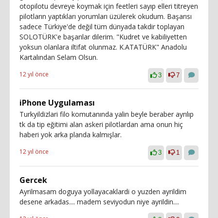
otopilotu devreye koymak için feetleri sayıp elleri titreyen
pilotların yaptıkları yorumları üzülerek okudum. Başarısı
sadece Türkiye'de değil tüm dünyada takdir toplayan
SOLOTÜRK'e başarılar dilerim. "Kudret ve kabiliyetten
yoksun olanlara iltifat olunmaz. K.ATATÜRK" Anadolu
Kartalından Selam Olsun.
12 yıl önce
3
7
iPhone Uygulaması
Turkyildizlari filo komutanında yalin beyle beraber ayrılıp
tk da tip eğitimi alan askeri pilotlardan ama onun hiç
haberi yok arka planda kalmışlar.
12 yıl önce
3
1
Gercek
Ayrilmasam doguya yollayacaklardi o yuzden ayrildim
desene arkadas.... madem seviyodun niye ayrildin....