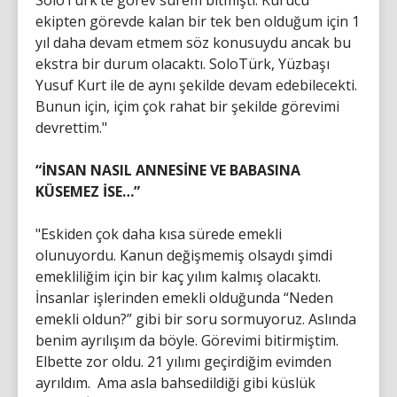
SoloTürk’te görev sürem bitmişti. Kurucu
ekipten görevde kalan bir tek ben olduğum için 1
yıl daha devam etmem söz konusuydu ancak bu
ekstra bir durum olacaktı. SoloTürk, Yüzbaşı
Yusuf Kurt ile de aynı şekilde devam edebilecekti.
Bunun için, içim çok rahat bir şekilde görevimi
devrettim."
“İNSAN NASIL ANNESİNE VE BABASINA
KÜSEMEZ İSE…”
"Eskiden çok daha kısa sürede emekli
olunuyordu. Kanun değişmemiş olsaydı şimdi
emekliliğim için bir kaç yılım kalmış olacaktı.
İnsanlar işlerinden emekli olduğunda “Neden
emekli oldun?” gibi bir soru sormuyoruz. Aslında
benim ayrılışım da böyle. Görevimi bitirmiştim.
Elbette zor oldu. 21 yılımı geçirdiğim evimden
ayrıldım. Ama asla bahsedildiği gibi küslük