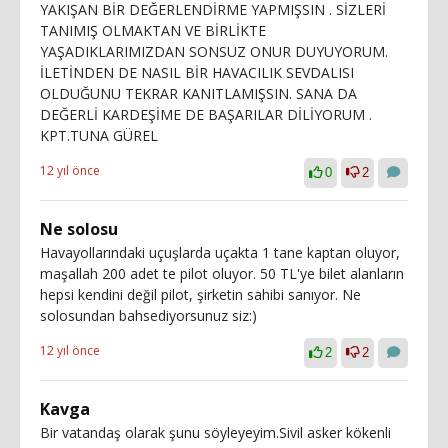
YAKIŞAN BİR DEĞERLENDİRME YAPMIŞSIN . SİZLERİ
TANIMIŞ OLMAKTAN VE BİRLİKTE
YAŞADIKLARIMIZDAN SONSUZ ONUR DUYUYORUM.
İLETİNDEN DE NASIL BİR HAVACILIK SEVDALISI
OLDUĞUNU TEKRAR KANITLAMIŞSIN. SANA DA
DEĞERLİ KARDEŞİME DE BAŞARILAR DİLİYORUM .
KPT.TUNA GÜREL
12 yıl önce
0
2
Ne solosu
Havayollarındaki uçuşlarda uçakta 1 tane kaptan oluyor,
maşallah 200 adet te pilot oluyor. 50 TL'ye bilet alanların
hepsi kendini değil pilot, şirketin sahibi sanıyor. Ne
solosundan bahsediyorsunuz siz:)
12 yıl önce
2
2
Kavga
Bir vatandaş olarak şunu söyleyeyim.Sivil asker kökenli