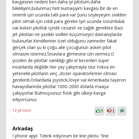
kavgasının nedeni ben daha iyi pilotum,daha
bilekliyim,bulunmaz hint kumaşıyım kavgası.Bir de en
önemli işin ucunda tatlı para var.Şunu söyleyeyim sivilden
pilot olmak için ciddi para gerekir.İşin ucunda sorumluluk
var.Askeri pilotluk içinde cesaret ve sağlık gerektirir.Bazı
jet pilotları ne yazıkki sivilleri küçümseyici davranışlarda
bulunurlar.Kendilerinin özel olduğunu zanneder fakat
gerçek olan şu ki çoğu aile çocuğunun askeri pilot
olmasını istemez.Sınavlara girmesine izin vermez.O
yüzden de pilotlar sanıldığı gibi el becerileri süper
insanlarda değildir.Her şey çalışmayla olur.Yoksa en
yetenekli pilotların vinç ,dozer oparatörlerinin olması
gerekirdi.Onlardada joystick,lövye var.Amerikada taşeron
havayollarında pilotlar 1000-2000 dolarla maaşa
çalışıyorlar.Bulmuşsunuz fıstık gibi ülkeyi kavga
ediyorsunuz
12 yıl önce
5
1
Arkadaş
İ phone appl. Tebrik ediyorum bir line pilotu "line