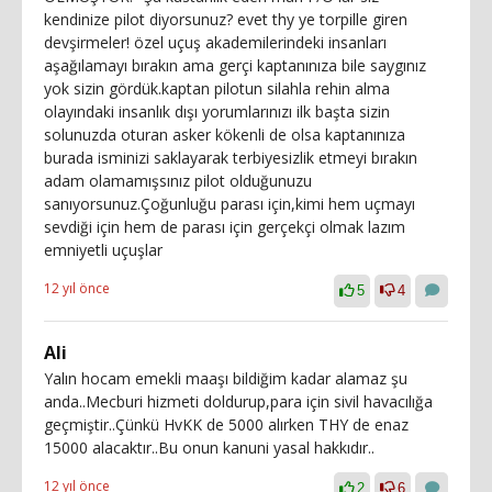
kendinize pilot diyorsunuz? evet thy ye torpille giren
devşirmeler! özel uçuş akademilerindeki insanları
aşağılamayı bırakın ama gerçi kaptanınıza bile saygınız
yok sizin gördük.kaptan pilotun silahla rehin alma
olayındaki insanlık dışı yorumlarınızı ilk başta sizin
solunuzda oturan asker kökenli de olsa kaptanınıza
burada isminizi saklayarak terbiyesizlik etmeyi bırakın
adam olamamışsınız pilot olduğunuzu
sanıyorsunuz.Çoğunluğu parası için,kimi hem uçmayı
sevdiği için hem de parası için gerçekçi olmak lazım
emniyetli uçuşlar
12 yıl önce
5
4
Ali
Yalın hocam emekli maaşı bildiğim kadar alamaz şu
anda..Mecburi hizmeti doldurup,para için sivil havacılığa
geçmiştir..Çünkü HvKK de 5000 alırken THY de enaz
15000 alacaktır..Bu onun kanuni yasal hakkıdır..
12 yıl önce
2
6