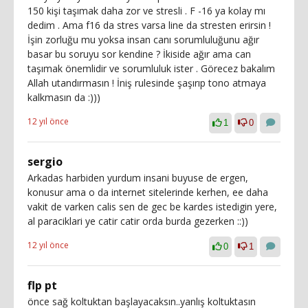
150 kişi taşımak daha zor ve stresli . F -16 ya kolay mı
dedim . Ama f16 da stres varsa line da stresten erirsin !
İşin zorluğu mu yoksa insan canı sorumluluğunu ağır
basar bu soruyu sor kendine ? İkiside ağır ama can
taşımak önemlidir ve sorumluluk ister . Görecez bakalım
Allah utandırmasın ! İniş rulesinde şaşırıp tono atmaya
kalkmasın da :)))
12 yıl önce
1
0
sergio
Arkadas harbiden yurdum insani buyuse de ergen,
konusur ama o da internet sitelerinde kerhen, ee daha
vakit de varken calis sen de gec be kardes istedigin yere,
al paraciklari ye catir catir orda burda gezerken ::))
12 yıl önce
0
1
flp pt
önce sağ koltuktan başlayacaksın..yanlış koltuktasın