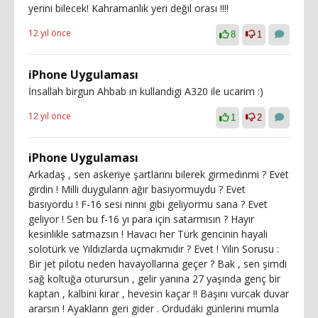
yerini bilecek! Kahramanlık yeri değil orası !!!!
12 yıl önce
8
1
iPhone Uygulaması
İnsallah birgun Ahbab ın kullandigi A320 ile ucarim :)
12 yıl önce
1
2
iPhone Uygulaması
Arkadaş , sen askeriye şartlarını bilerek girmedinmi ? Evet
girdin ! Milli duyguların ağır basıyormuydu ? Evet
basıyordu ! F-16 sesi ninni gibi geliyormu sana ? Evet
geliyor ! Sen bu f-16 yı para için satarmısın ? Hayır
kesinlikle satmazsın ! Havacı her Türk gencinin hayali
solotürk ve Yıldızlarda uçmakmıdır ? Evet ! Yılın Sorusu :
Bir jet pilotu neden havayollarına geçer ? Bak , sen şimdi
sağ koltuğa oturursun , gelir yanına 27 yaşında genç bir
kaptan , kalbini kırar , hevesin kaçar !! Başını vurcak duvar
ararsın ! Ayakların geri gider . Ordudaki günlerini mumla