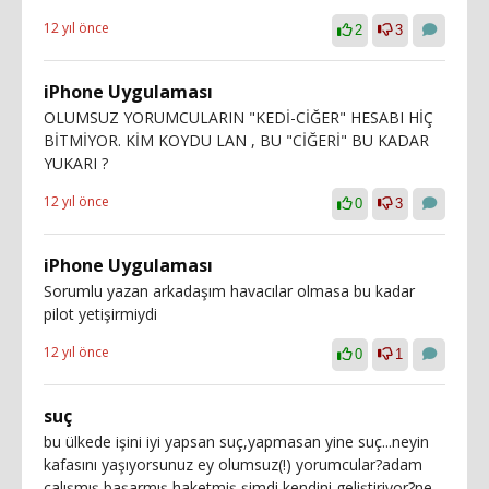
12 yıl önce
2
3
iPhone Uygulaması
OLUMSUZ YORUMCULARIN "KEDİ-CİĞER" HESABI HİÇ
BİTMİYOR. KİM KOYDU LAN , BU "CİĞERİ" BU KADAR
YUKARI ?
12 yıl önce
0
3
iPhone Uygulaması
Sorumlu yazan arkadaşım havacılar olmasa bu kadar
pilot yetişirmiydi
12 yıl önce
0
1
suç
bu ülkede işini iyi yapsan suç,yapmasan yine suç...neyin
kafasını yaşıyorsunuz ey olumsuz(!) yorumcular?adam
çalışmış,başarmış,haketmiş,şimdi kendini geliştiriyor?ne