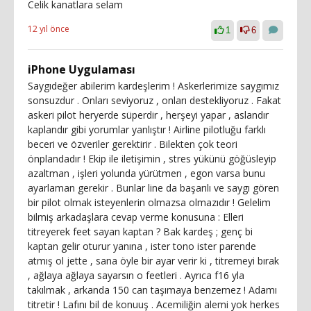
Celik kanatlara selam
12 yıl önce
1
6
iPhone Uygulaması
Saygıdeğer abilerim kardeşlerim ! Askerlerimize saygımız
sonsuzdur . Onları seviyoruz , onları destekliyoruz . Fakat
askeri pilot heryerde süperdir , herşeyi yapar , aslandır
kaplandır gibi yorumlar yanlıştır ! Airline pilotluğu farklı
beceri ve özveriler gerektirir . Bilekten çok teori
önplandadır ! Ekip ile iletişimin , stres yükünü göğüsleyip
azaltman , işleri yolunda yürütmen , egon varsa bunu
ayarlaman gerekir . Bunlar line da başarılı ve saygı gören
bir pilot olmak isteyenlerin olmazsa olmazıdır ! Gelelim
bilmiş arkadaşlara cevap verme konusuna : Elleri
titreyerek feet sayan kaptan ? Bak kardeş ; genç bi
kaptan gelir oturur yanına , ister tono ister parende
atmış ol jette , sana öyle bir ayar verir ki , titremeyi bırak
, ağlaya ağlaya sayarsın o feetleri . Ayrıca f16 yla
takılmak , arkanda 150 can taşımaya benzemez ! Adamı
titretir ! Lafını bil de konuuş . Acemiliğin alemi yok herkes