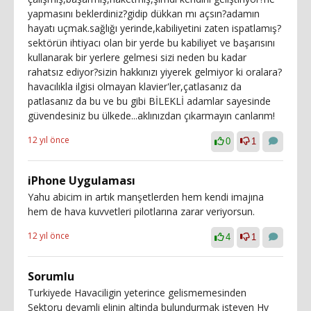
yapmasını beklerdiniz?gidip dükkan mı açsın?adamın
hayatı uçmak.sağlığı yerinde,kabiliyetini zaten ispatlamış?
sektörün ihtiyacı olan bir yerde bu kabiliyet ve başarısını
kullanarak bir yerlere gelmesi sizi neden bu kadar
rahatsız ediyor?sizin hakkınızı yiyerek gelmiyor ki oralara?
havacılıkla ilgisi olmayan klavier'ler,çatlasanız da
patlasanız da bu ve bu gibi BİLEKLİ adamlar sayesinde
güvendesiniz bu ülkede...aklınızdan çıkarmayın canlarım!
12 yıl önce
0
1
iPhone Uygulaması
Yahu abicim in artık manşetlerden hem kendi imajına
hem de hava kuvvetleri pilotlarına zarar veriyorsun.
12 yıl önce
4
1
Sorumlu
Turkiyede Havaciligin yeterince gelismemesinden
Sektoru devamli elinin altinda bulundurmak isteyen Hv