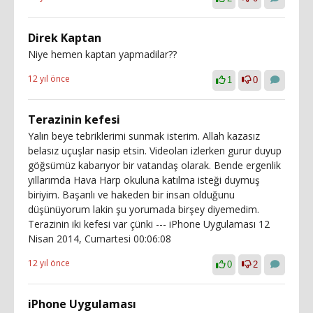
Direk Kaptan
Niye hemen kaptan yapmadilar??
12 yıl önce
1
0
Terazinin kefesi
Yalın beye tebriklerimi sunmak isterim. Allah kazasız
belasız uçuşlar nasip etsin. Videoları izlerken gurur duyup
göğsümüz kabarıyor bir vatandaş olarak. Bende ergenlik
yıllarımda Hava Harp okuluna katılma isteği duymuş
biriyim. Başarılı ve hakeden bir insan olduğunu
düşünüyorum lakin şu yorumada birşey diyemedim.
Terazinin iki kefesi var çünki --- iPhone Uygulaması 12
Nisan 2014, Cumartesi 00:06:08
12 yıl önce
0
2
iPhone Uygulaması