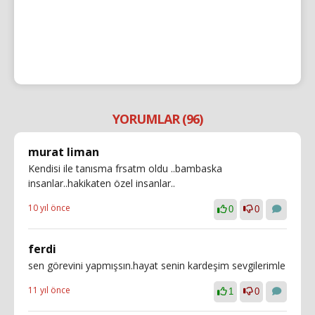
YORUMLAR (96)
murat liman
Kendisi ile tanısma frsatm oldu ..bambaska
insanlar..hakikaten özel insanlar..
10 yıl önce
0
0
ferdi
sen görevini yapmışsın.hayat senin kardeşim sevgilerimle
11 yıl önce
1
0