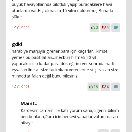
büyük havayollarında pilotluk yapıp buradakilere hava
atanlarda var.Hiç olmazsa 15 yılını doldurmuş.Bunada
şükür
12 yıl önce
0
4
gdkl
harabiye marşıyla girerler para için kaçarlar....kimse
yemez bu basit lafları...mecburi hizmeti 20 yıl
yapacaksın...o kadar para dök eğitim ver sonrada hadi
eyvallah line a...size bu imkanı verenlerde suç...vatan size
minnettar falan değil bunu bilesiniz
12 yıl önce
15
4
Maint..
Kardesim tamami ile katiliyorum sana,cigerini bilirim
ben bunlarin,Para icin herseyi yaparlar,vatan matan
hikaye ...