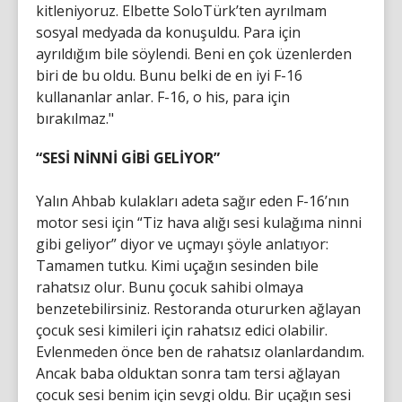
kitleniyoruz. Elbette SoloTürk’ten ayrılmam
sosyal medyada da konuşuldu. Para için
ayrıldığım bile söylendi. Beni en çok üzenlerden
biri de bu oldu. Bunu belki de en iyi F-16
kullananlar anlar. F-16, o his, para için
bırakılmaz."
“SESİ NİNNİ GİBİ GELİYOR”
Yalın Ahbab kulakları adeta sağır eden F-16’nın
motor sesi için “Tiz hava alığı sesi kulağıma ninni
gibi geliyor” diyor ve uçmayı şöyle anlatıyor:
Tamamen tutku. Kimi uçağın sesinden bile
rahatsız olur. Bunu çocuk sahibi olmaya
benzetebilirsiniz. Restoranda otururken ağlayan
çocuk sesi kimileri için rahatsız edici olabilir.
Evlenmeden önce ben de rahatsız olanlardandım.
Ancak baba olduktan sonra tam tersi ağlayan
çocuk sesi benim için sevgi oldu. Bir uçağın sesi