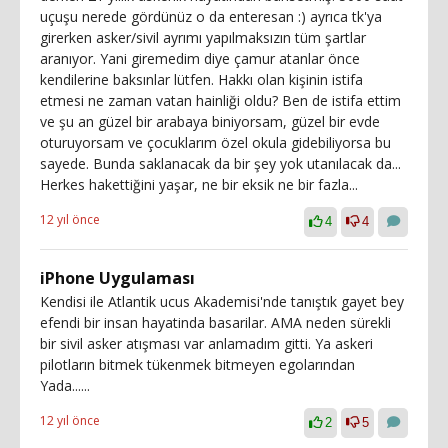
uçuşu nerede gördünüz o da enteresan :) ayrıca tk'ya
girerken asker/sivil ayrımı yapılmaksızın tüm şartlar
aranıyor. Yani giremedim diye çamur atanlar önce
kendilerine baksınlar lütfen. Hakkı olan kişinin istifa
etmesi ne zaman vatan hainliği oldu? Ben de istifa ettim
ve şu an güzel bir arabaya biniyorsam, güzel bir evde
oturuyorsam ve çocuklarım özel okula gidebiliyorsa bu
sayede. Bunda saklanacak da bir şey yok utanılacak da...
Herkes hakettiğini yaşar, ne bir eksik ne bir fazla...
12 yıl önce
4
4
iPhone Uygulaması
Kendisi ile Atlantik ucus Akademisi'nde tanıştık gayet bey
efendi bir insan hayatinda basarilar. AMA neden sürekli
bir sivil asker atışması var anlamadım gitti. Ya askeri
pilotların bitmek tükenmek bitmeyen egolarından
Yada......
12 yıl önce
2
5