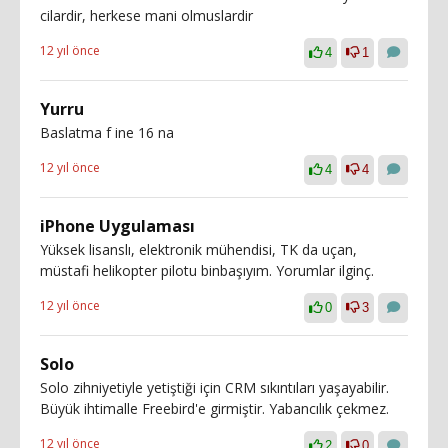
cilardir, herkese mani olmuslardir
12 yıl önce
4
1
Yurru
Baslatma f ine 16 na
12 yıl önce
4
4
iPhone Uygulaması
Yüksek lisanslı, elektronik mühendisi, TK da uçan,
müstafi helikopter pilotu binbaşıyım. Yorumlar ilginç.
12 yıl önce
0
3
Solo
Solo zihniyetiyle yetiştiği için CRM sıkıntıları yaşayabilir.
Büyük ihtimalle Freebird'e girmiştir. Yabancılık çekmez.
12 yıl önce
2
0