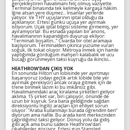
gerçekleştiren havalimanı felç olmuş vaziyette.
Terminal binasında tek kelimeyle kargaşa hâkim.
İğne atsan yere düşmez... İnsanlar yerlerde
yatıyor. Ve THY uçuşlarının iptal olduğu da
açıklanıyor. Ertesi günkü uçuşa yer ayırmak
istiyorum. Uçak iptal bilgisi sisteme girmemiş, yer
ayıramıyorlar. Bu esnada yapılan bir anons,
havalimanının kapandığını duyurup ekliyor:
"Terminali boşaltın..." Civarda bir otel aramaya
başlıyorum. Terminalden çıkınca yüzüme vuran
soğuk, ilk tokat oluyor. Metroya inmek için hamle
yaptığımda gördüğüm mahşeri kalabalık ve ucu
bucağı görünmeyen taksi kuyruğu da ikincisi...
HEATHROW'DAN ÇIKIŞ YOK
En sonunda Hilton'un lobisinde yer ayırtmayı
başarıyoruz (odayı geçtik artık lobide bile yer
ayırmak gerekiyor) ancak oraya gitmek için de
trene binmek lazım ki bu imkânsız gibi.
Havalimanındaki araç kiralama şirketleri geliyor
aklıma. 15 şirket var, biri çalışıyor, önünde de
uzun bir kuyruk. Sıra bana geldiğinde sağdan
direksiyonlu İngiliz araçları için ehliyet sorun
oluyor. "Araba kullanmayı burada öğrendim ben"
diyorum ama nafile. Bu arada kent merkezinden
çağırdığımız taksi geliyor. Dönüş yolu da gidiş
gibi açık ama bunu sadece Heathrow'dan
çıkabilenler görüyor. Ertesi gün Stansted