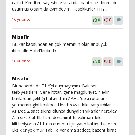
calisti. Kendileri sayesinde su anda inanilmaz derecede
usutmus olsam da evimdeyim. Tesekkurler THY...
16 yıl önce
0
0
Misafir
Bu kar kaosundan en çok memnun olanlar büyük
ihtimalle Hotel'lerdir :D
16 yıl önce
0
0
Misafir
Bir haberde de THY'yi duymayayım. Bak sen
terbiyesizlere. Gene rötar, gene mağduriyet. Nedir
bunlardan çektiği halkın di mi? AHL 'deki rötarlar
yetmemiş gibi koskoca Heathrow u bile karıştırdılar.
AHL'de 2 saat sıkıntı olunca dünyaları yıkanlar nerede?
Alın size Cat III. Tam donanımlı havalimanı bile
kilitleniyorsa AHL'nin durumu için yatın kalkın dua edin.
Eksikler yok mu? Tabii ki var ama sadece bazen!! biraz