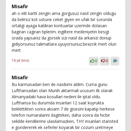
Misafir
ah o elit kartli zengin ama gorgusuz nasil zengin oldugu
da belirsiz kot ustune ceket giyen en ufak bir sorunda
ortaligi ayaga kaldiran kontuarlar uzerinde dolasan
bagiran cagiran tiplerim. ingiltere medeniyetin besigi
orada yapsaniz da gorsek sizi nasil da arkanizi donup
gidiyorsunuz talimatlara uyuyorsunuz.birazcik mert olun
mert
16 yıl önce
0
0
Misafir
Bu karmasadan ben de nasibimi aldim. Cuma gunu
Lufthansadan olan Munih aktarmali ucusum ilk olarak
Almanyadaki hava kosullari nedeni ile iptal oldu.
Lufthansa bu durumda insanlari 12 saat kuyrukta
beklettikten sonra aksam 7 de gisesini kapatip herkese
telefon numaralarini dagitirken, daha sonra da hicbir
sekilde kendilerine ulasilamazken, THY insanlari stansted
e gondererek ek seferler koyarak bir cozum uretmeye