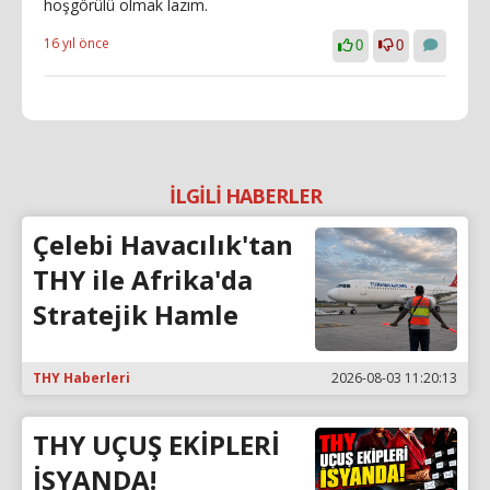
hoşgörülü olmak lazım.
16 yıl önce
0
0
İLGİLİ HABERLER
Çelebi Havacılık'tan
THY ile Afrika'da
Stratejik Hamle
THY Haberleri
2026-08-03 11:20:13
THY UÇUŞ EKİPLERİ
İSYANDA!