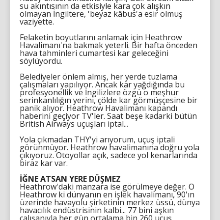
su akıntısının da etkisiyle kara çok alışkın
olmayan İngiltere, 'beyaz kâbus'a esir olmuş
vaziyette.
Felaketin boyutlarını anlamak için Heathrow
Havalimanı'na bakmak yeterli. Bir hafta önceden
hava tahminleri cumartesi kar geleceğini
söylüyordu.
Belediyeler önlem almış, her yerde tuzlama
çalışmaları yapılıyor. Ancak kar yağdığında bu
profesyonellik ve İngilizlere özgü o meşhur
serinkanlılığın yerini, çölde kar görmüşçesine bir
panik alıyor. Heathrow Havalimanı kapandı
haberini geçiyor TV'ler. Saat beşe kadarki bütün
British Airways uçuşları iptal...
Yola çıkmadan THY'yi arıyorum, uçuş iptali
görünmüyor. Heathrow havalimanına doğru yola
çıkıyoruz. Otoyollar açık, sadece yol kenarlarında
biraz kar var.
İĞNE ATSAN YERE DÜŞMEZ
Heathrow'daki manzara ise görülmeye değer. O
Heathrow ki dünyanın en işlek havalimanı, 90'ın
üzerinde havayolu şirketinin merkez üssü, dünya
havacılık endüstrisinin kalbi... 77 bini aşkın
çalışanıyla her gün ortalama bin 260 uçuş