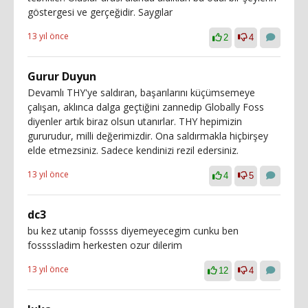
göstergesi ve gerçeğidir. Saygılar
13 yıl önce
2
4
Gurur Duyun
Devamlı THY'ye saldıran, başarılarını küçümsemeye
çalışan, aklınca dalga geçtiğini zannedip Globally Foss
diyenler artık biraz olsun utanırlar. THY hepimizin
gururudur, milli değerimizdir. Ona saldırmakla hiçbirşey
elde etmezsiniz. Sadece kendinizi rezil edersiniz.
13 yıl önce
4
5
dc3
bu kez utanip fossss diyemeyecegim cunku ben
fossssladim herkesten ozur dilerim
13 yıl önce
12
4