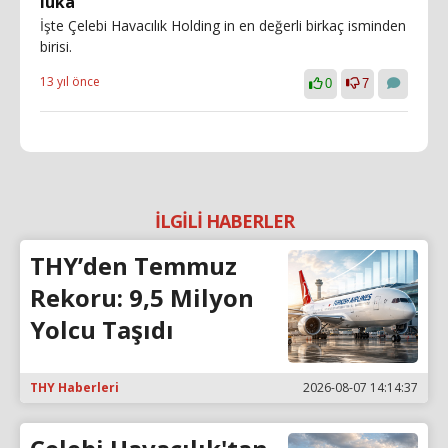
luka
İşte Çelebi Havacılık Holding in en değerli birkaç isminden
birisi.
13 yıl önce
0
7
İLGİLİ HABERLER
THY’den Temmuz
Rekoru: 9,5 Milyon
Yolcu Taşıdı
THY Haberleri
2026-08-07 14:14:37