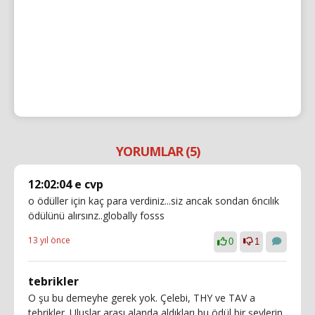
YORUMLAR (5)
12:02:04 e cvp
o ödüller için kaç para verdiniz...siz ancak sondan 6ncılık
ödülünü alırsınz..globally fosss
13 yıl önce
0
1
tebrikler
O şu bu demeyhe gerek yok. Çelebi, THY ve TAV a
tebrikler. Uluslar arası alanda aldıkları bu ödül bir şeylerin